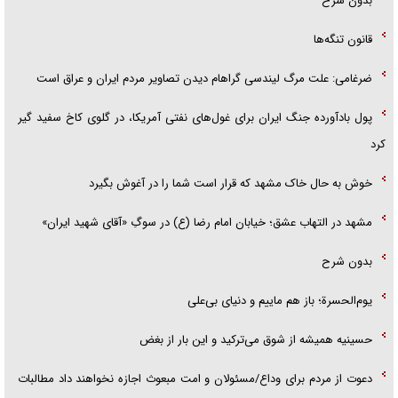
بدون شرح
قانون تنگه‌ها
ضرغامی: علت مرگ لیندسی گراهام دیدن تصاویر مردم ایران و عراق است
پول بادآورده جنگ ایران برای غول‌های نفتی آمریکا، در گلوی کاخ سفید گیر
کرد
خوش به حال خاک مشهد که قرار است شما را در آغوش بگیرد
مشهد در التهاب عشق؛ خیابان امام رضا (ع) در سوگِ «آقای شهید ایران»
بدون شرح
یوم‌الحسرة؛ باز هم ماییم و دنیای بی‌علی
حسینیه همیشه از شوق می‌ترکید و این بار از بغض
دعوت از مردم برای وداع/مسئولان و امت مبعوث اجازه نخواهند داد مطالبات