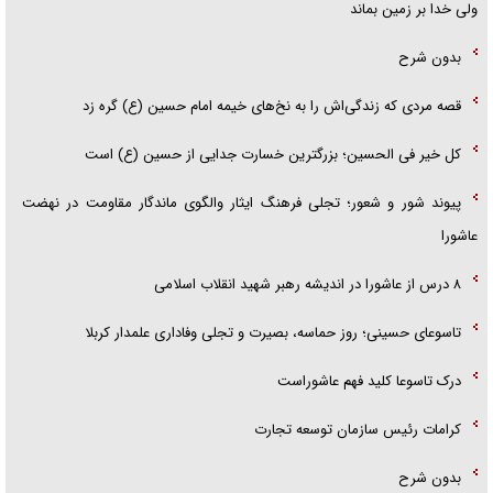
ولی خدا بر زمین بماند
بدون شرح
قصه مردی که زندگی‌اش را به نخ‌های خیمه امام حسین (ع) گره زد
کل خیر فی الحسین؛ بزرگترین خسارت جدایی از حسین (ع) است
پیوند شور و شعور؛ تجلی فرهنگ ایثار والگوی ماندگار مقاومت در نهضت
عاشورا
۸ درس از عاشورا در اندیشه رهبر شهید انقلاب اسلامی
تاسوعای حسینی؛ روز حماسه، بصیرت و تجلی وفاداری علمدار کربلا
درک تاسوعا کلید فهم عاشوراست
کرامات رئیس سازمان توسعه تجارت
بدون شرح