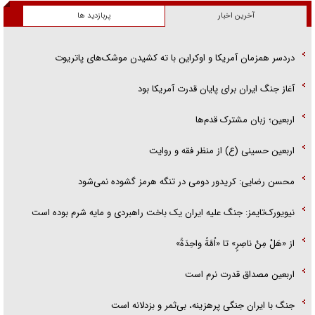
آخرین اخبار
پربازدید ها
دردسر همزمان آمریکا و اوکراین با ته کشیدن موشک‌های پاتریوت
آغاز جنگ ایران برای پایان قدرت آمریکا بود
اربعین؛ زبان مشترک قدم‌ها
اربعین حسینی (ع) از منظر فقه و روایت
محسن رضایی: کریدور دومی در تنگه هرمز گشوده نمی‌شود
نیویورک‌تایمز: جنگ علیه ایران یک باخت راهبردی و مایه شرم بوده است
از «هَلْ مِنْ ناصِرٍ» تا «اُمَّةً واحِدَةً»
اربعین مصداق قدرت نرم است
جنگ با ایران جنگی پرهزینه، بی‌ثمر و بزدلانه است