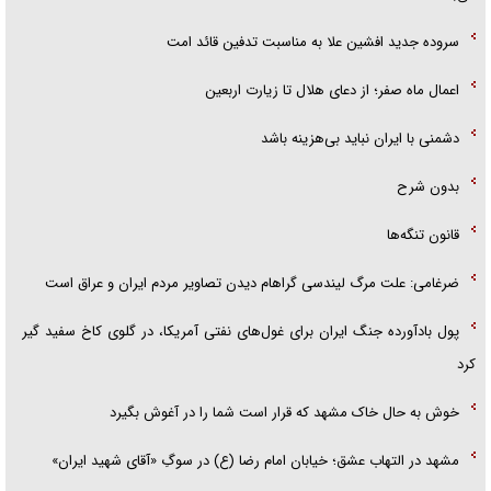
سروده جدید افشین علا به مناسبت تدفین قائد امت
اعمال ماه صفر؛ از دعای هلال تا زیارت اربعین
دشمنی با ایران نباید بی‌هزینه باشد
بدون شرح
قانون تنگه‌ها
ضرغامی: علت مرگ لیندسی گراهام دیدن تصاویر مردم ایران و عراق است
پول بادآورده جنگ ایران برای غول‌های نفتی آمریکا، در گلوی کاخ سفید گیر
کرد
خوش به حال خاک مشهد که قرار است شما را در آغوش بگیرد
مشهد در التهاب عشق؛ خیابان امام رضا (ع) در سوگِ «آقای شهید ایران»