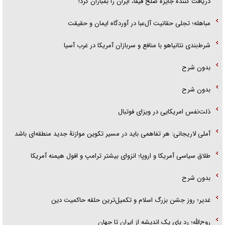
دریافت کننده جایزه صلح فیفا، ایران را بمباران کرد!
مباهله؛ تجلی حقانیت آل‌عبا در آوردگاه ایمان و حقیقت
شرط‌بندی نتانیاهو با منافع و سربازان آمریکا در غرب آسیا
بدون شرح
بدون شرح
ذلت‌نفس امریکایی در ویزای فوتبال
آملی لاریجانی: هر تفاهمی باید در مسیر تکوین موازنۀ جدید منطقه‌ای باشد
طلاق سیاسی آمریکا و اروپا؛ انزوای بیشتر ترامپ و افول هیمنه آمریکا
بدون شرح
غدیر؛ روز جشن بزرگ اسلام و تکمیل‌ترین حلقه حاکمیت دین
روح‌الله؛ رد پای یک اندیشه از ایران تا جهان