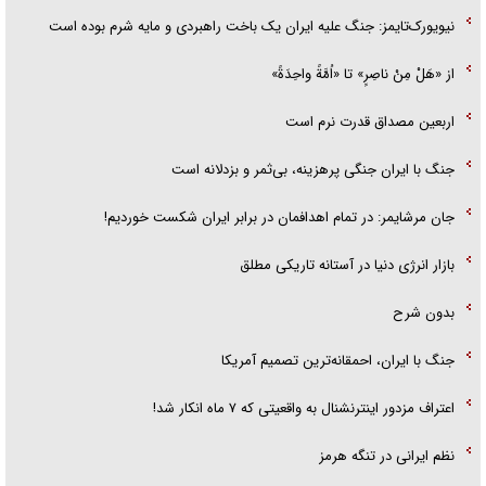
نیویورک‌تایمز: جنگ علیه ایران یک باخت راهبردی و مایه شرم بوده است
از «هَلْ مِنْ ناصِرٍ» تا «اُمَّةً واحِدَةً»
اربعین مصداق قدرت نرم است
جنگ با ایران جنگی پرهزینه، بی‌ثمر و بزدلانه است
جان مرشایمر: در تمام اهدافمان در برابر ایران شکست خوردیم!
بازار انرژی دنیا در آستانه تاریکی مطلق
بدون شرح
جنگ با ایران، احمقانه‌ترین تصمیم آمریکا
اعتراف مزدور اینترنشنال به واقعیتی که ۷ ماه انکار شد!
نظم ایرانی در تنگه هرمز