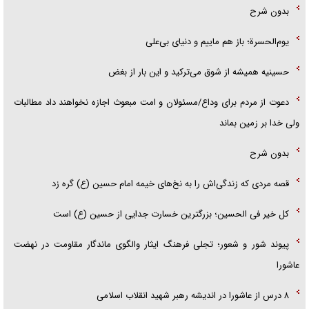
بدون شرح
یوم‌الحسرة؛ باز هم ماییم و دنیای بی‌علی
حسینیه همیشه از شوق می‌ترکید و این بار از بغض
دعوت از مردم برای وداع/مسئولان و امت مبعوث اجازه نخواهند داد مطالبات
ولی خدا بر زمین بماند
بدون شرح
قصه مردی که زندگی‌اش را به نخ‌های خیمه امام حسین (ع) گره زد
کل خیر فی الحسین؛ بزرگترین خسارت جدایی از حسین (ع) است
پیوند شور و شعور؛ تجلی فرهنگ ایثار والگوی ماندگار مقاومت در نهضت
عاشورا
۸ درس از عاشورا در اندیشه رهبر شهید انقلاب اسلامی