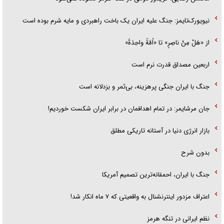
نیویورک‌تایمز: جنگ علیه ایران یک باخت راهبردی و مایه شرم بوده است
از «هَلْ مِنْ ناصِرٍ» تا «اُمَّةً واحِدَةً»
اربعین مصداق قدرت نرم است
جنگ با ایران جنگی پرهزینه، بی‌ثمر و بزدلانه است
جان مرشایمر: در تمام اهدافمان در برابر ایران شکست خوردیم!
بازار انرژی دنیا در آستانه تاریکی مطلق
بدون شرح
جنگ با ایران، احمقانه‌ترین تصمیم آمریکا
اعتراف مزدور اینترنشنال به واقعیتی که ۷ ماه انکار شد!
نظم ایرانی در تنگه هرمز