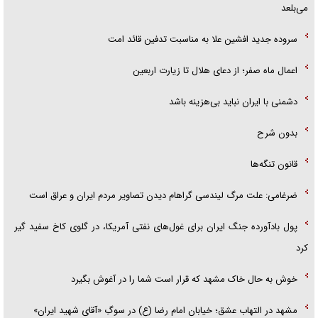
می‌بلعد
سروده جدید افشین علا به مناسبت تدفین قائد امت
اعمال ماه صفر؛ از دعای هلال تا زیارت اربعین
دشمنی با ایران نباید بی‌هزینه باشد
بدون شرح
قانون تنگه‌ها
ضرغامی: علت مرگ لیندسی گراهام دیدن تصاویر مردم ایران و عراق است
پول بادآورده جنگ ایران برای غول‌های نفتی آمریکا، در گلوی کاخ سفید گیر
کرد
خوش به حال خاک مشهد که قرار است شما را در آغوش بگیرد
مشهد در التهاب عشق؛ خیابان امام رضا (ع) در سوگِ «آقای شهید ایران»