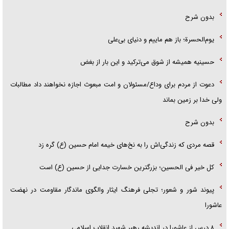
بدون شرح
یوم‌الحسرة؛ باز هم ماییم و دنیای بی‌علی
حسینیه همیشه از شوق می‌ترکید و این بار از بغض
دعوت از مردم برای وداع/مسئولان و امت مبعوث اجازه نخواهند داد مطالبات
ولی خدا بر زمین بماند
بدون شرح
قصه مردی که زندگی‌اش را به نخ‌های خیمه امام حسین (ع) گره زد
کل خیر فی الحسین؛ بزرگترین خسارت جدایی از حسین (ع) است
پیوند شور و شعور؛ تجلی فرهنگ ایثار والگوی ماندگار مقاومت در نهضت
عاشورا
۸ درس از عاشورا در اندیشه رهبر شهید انقلاب اسلامی