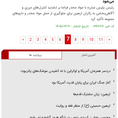
می‌شود
رئیس پلیس مبارزه با مواد مخدر فراجا بر تشدید کنترل‌های مرزی و
آگاهی‌بخشی به زائران اربعین برای جلوگیری از حمل مواد مخدر و داروهای
ممنوعه تأکید کرد.
کد خبر: ۱۳۶۸۲۱۷ تاریخ انتشار : ۱۴۰۵/۰۴/۲۱
7
<
2
3
4
5
6
8
9
10
11
>
آخرین اخبار
پربازدید ها
دردسر همزمان آمریکا و اوکراین با ته کشیدن موشک‌های پاتریوت
آغاز جنگ ایران برای پایان قدرت آمریکا بود
اربعین؛ زبان مشترک قدم‌ها
اربعین حسینی (ع) از منظر فقه و روایت
محسن رضایی: کریدور دومی در تنگه هرمز گشوده نمی‌شود