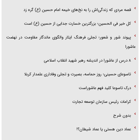
قصه مردی که زندگی‌اش را به نخ‌های خیمه امام حسین (ع) گره زد
کل خیر فی الحسین؛ بزرگترین خسارت جدایی از حسین (ع) است
پیوند شور و شعور؛ تجلی فرهنگ ایثار والگوی ماندگار مقاومت در نهضت
عاشورا
۸ درس از عاشورا در اندیشه رهبر شهید انقلاب اسلامی
تاسوعای حسینی؛ روز حماسه، بصیرت و تجلی وفاداری علمدار کربلا
درک تاسوعا کلید فهم عاشوراست
کرامات رئیس سازمان توسعه تجارت
بدون شرح
عماد دین هستی یا عماد شیطان؟!