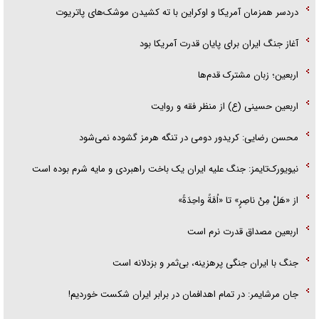
دردسر همزمان آمریکا و اوکراین با ته کشیدن موشک‌های پاتریوت
آغاز جنگ ایران برای پایان قدرت آمریکا بود
اربعین؛ زبان مشترک قدم‌ها
اربعین حسینی (ع) از منظر فقه و روایت
محسن رضایی: کریدور دومی در تنگه هرمز گشوده نمی‌شود
نیویورک‌تایمز: جنگ علیه ایران یک باخت راهبردی و مایه شرم بوده است
از «هَلْ مِنْ ناصِرٍ» تا «اُمَّةً واحِدَةً»
اربعین مصداق قدرت نرم است
جنگ با ایران جنگی پرهزینه، بی‌ثمر و بزدلانه است
جان مرشایمر: در تمام اهدافمان در برابر ایران شکست خوردیم!