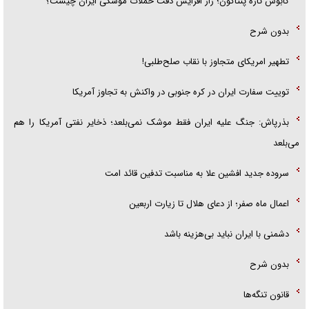
کابوس تازه پنتاگون؛ راز افزایش دقت حملات موشکی ایران چیست؟
بدون شرح
تطهیر امریکای متجاوز با نقاب صلح‌طلبی!
توییت سفارت ایران در کره جنوبی در واکنش به تجاوز آمریکا
بذرپاش: ‏جنگ علیه ایران فقط موشک نمی‌بلعد؛ ذخایر نفتی آمریکا را هم
می‌بلعد
سروده جدید افشین علا به مناسبت تدفین قائد امت
اعمال ماه صفر؛ از دعای هلال تا زیارت اربعین
دشمنی با ایران نباید بی‌هزینه باشد
بدون شرح
قانون تنگه‌ها