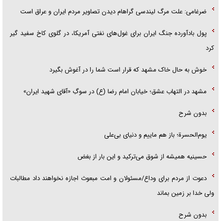
ضرغامی: علت مرگ لیندسی گراهام دیدن تصاویر مردم ایران و عراق است
پول بادآورده جنگ ایران برای غول‌های نفتی آمریکا، در گلوی کاخ سفید گیر
کرد
خوش به حال خاک مشهد که قرار است شما را در آغوش بگیرد
مشهد در التهاب عشق؛ خیابان امام رضا (ع) در سوگِ «آقای شهید ایران»
بدون شرح
یوم‌الحسرة؛ باز هم ماییم و دنیای بی‌علی
حسینیه همیشه از شوق می‌ترکید و این بار از بغض
دعوت از مردم برای وداع/مسئولان و امت مبعوث اجازه نخواهند داد مطالبات
ولی خدا بر زمین بماند
بدون شرح