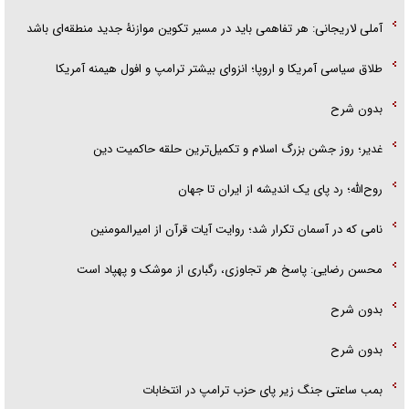
آملی لاریجانی: هر تفاهمی باید در مسیر تکوین موازنۀ جدید منطقه‌ای باشد
طلاق سیاسی آمریکا و اروپا؛ انزوای بیشتر ترامپ و افول هیمنه آمریکا
بدون شرح
غدیر؛ روز جشن بزرگ اسلام و تکمیل‌ترین حلقه حاکمیت دین
روح‌الله؛ رد پای یک اندیشه از ایران تا جهان
نامی که در آسمان تکرار شد؛ روایت آیات قرآن از امیرالمومنین
محسن رضایی: پاسخ هر تجاوزی، رگباری از موشک و پهپاد است
بدون شرح
بدون شرح
بمب ساعتی جنگ زیر پای حزب ترام‍پ در انتخابات