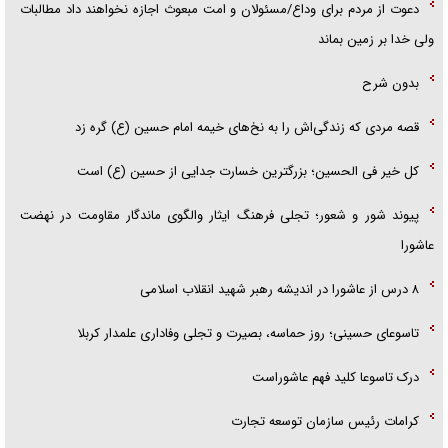
دعوت از مردم برای وداع/مسئولان و امت مبعوث اجازه نخواهند داد مطالبات
ولی خدا بر زمین بماند
بدون شرح
قصه مردی که زندگی‌اش را به نخ‌های خیمه امام حسین (ع) گره زد
کل خیر فی الحسین؛ بزرگترین خسارت جدایی از حسین (ع) است
پیوند شور و شعور؛ تجلی فرهنگ ایثار والگوی ماندگار مقاومت در نهضت
عاشورا
۸ درس از عاشورا در اندیشه رهبر شهید انقلاب اسلامی
تاسوعای حسینی؛ روز حماسه، بصیرت و تجلی وفاداری علمدار کربلا
درک تاسوعا کلید فهم عاشوراست
کرامات رئیس سازمان توسعه تجارت