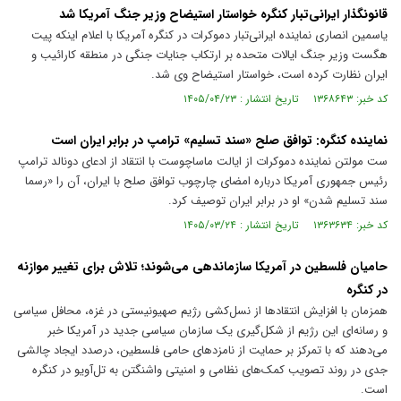
قانونگذار ایرانی‌تبار کنگره خواستار استیضاح وزیر جنگ آمریکا شد
یاسمین انصاری نماینده ایرانی‌تبار دموکرات در کنگره آمریکا با اعلام اینکه پیت
هگست وزیر جنگ ایالات متحده بر ارتکاب جنایات جنگی در منطقه کارائیب و
ایران نظارت کرده است، خواستار استیضاح وی شد.
کد خبر: ۱۳۶۸۶۴۳ تاریخ انتشار : ۱۴۰۵/۰۴/۲۳
نماینده کنگره: توافق صلح «سند تسلیم» ترامپ در برابر ایران است
ست مولتن نماینده دموکرات از ایالت ماساچوست با انتقاد از ادعای دونالد ترامپ
رئیس جمهوری آمریکا درباره امضای چارچوب توافق صلح با ایران، آن را «رسما
سند تسلیم شدن» او در برابر ایران توصیف کرد.
کد خبر: ۱۳۶۳۶۳۴ تاریخ انتشار : ۱۴۰۵/۰۳/۲۴
حامیان فلسطین در آمریکا سازماندهی می‌شوند؛ تلاش برای تغییر موازنه
در کنگره
همزمان با افزایش انتقادها از نسل‌کشی رژیم صهیونیستی در غزه، محافل سیاسی
و رسانه‌ای این رژیم از شکل‌گیری یک سازمان سیاسی جدید در آمریکا خبر
می‌دهند که با تمرکز بر حمایت از نامزدهای حامی فلسطین، درصدد ایجاد چالشی
جدی در روند تصویب کمک‌های نظامی و امنیتی واشنگتن به تل‌آویو در کنگره
است.