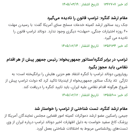
کد خبر: ۱۳۶۲۷۰۷ تاریخ انتشار : ۱۴۰۵/۰۳/۱۹
مقام ارشد کنگره: ترامپ قانون را نادیده می‌گیرد
جک رید سناتور ارشد کمیته خدمات مسلح سنای آمریکا گفت: با رسیدن مهلت
۶۰ روزه اختیارات جنگی، «مهلت» دیگری وجود ندارد. دونالد ترامپ قانون را
نادیده می گیرد.
کد خبر: ۱۳۵۶۱۳۴ تاریخ انتشار : ۱۴۰۵/۰۲/۱۴
ترامپ در برابر کنگره/سناتور جمهوریخواه: رئیس جمهور پیش از هر اقدام
نظامی باید مجوز بگیرد
رویارویی دونالد ترامپ با کنگره انتقاد هم حزبی هایش را برانگیخته است؛ به
تازگی تاد یانگ سناتور جمهوریخواه از ایندیانا تاکید کرد که دولت ترامپ پیش از
شروع هرگونه اقدام نظامی علیه ایران، باید تایید کنگره را دریافت کند.
کد خبر: ۱۳۵۵۶۰۰ تاریخ انتشار : ۱۴۰۵/۰۲/۱۲
مقام ارشد کنگره، تست شناختی از ترامپ را خواستار شد
جیمی راسکین عضو ارشد دموکرات کمیته امور قضایی مجلس نمایندگان آمریکا از
پزشک کاخ سفید خواست به دلیل اظهارات اخیر دونالد ترامپ درباره ایران از وی
تست‌های روانشناسی مربوط به اختلالات شناختی بعمل آورد.