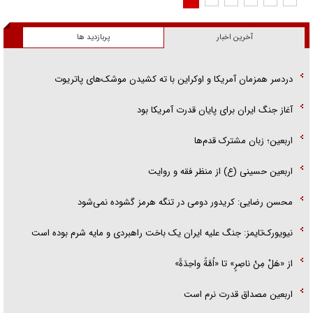
آخرین اخبار
پربازدید ها
دردسر همزمان آمریکا و اوکراین با ته کشیدن موشک‌های پاتریوت
آغاز جنگ ایران برای پایان قدرت آمریکا بود
اربعین؛ زبان مشترک قدم‌ها
اربعین حسینی (ع) از منظر فقه و روایت
محسن رضایی: کریدور دومی در تنگه هرمز گشوده نمی‌شود
نیویورک‌تایمز: جنگ علیه ایران یک باخت راهبردی و مایه شرم بوده است
از «هَلْ مِنْ ناصِرٍ» تا «اُمَّةً واحِدَةً»
اربعین مصداق قدرت نرم است