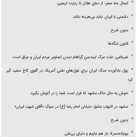
اعمال ماه صفر؛ از دعای هلال تا زیارت اربعین
دشمنی با ایران نباید بی‌هزینه باشد
بدون شرح
قانون تنگه‌ها
ضرغامی: علت مرگ لیندسی گراهام دیدن تصاویر مردم ایران و عراق است
پول بادآورده جنگ ایران برای غول‌های نفتی آمریکا، در گلوی کاخ سفید گیر
کرد
خوش به حال خاک مشهد که قرار است شما را در آغوش بگیرد
مشهد در التهاب عشق؛ خیابان امام رضا (ع) در سوگِ «آقای شهید ایران»
بدون شرح
یوم‌الحسرة؛ باز هم ماییم و دنیای بی‌علی