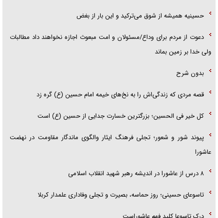
حسینیه همیشه از شوق می‌ترکید و این بار از بغض
دعوت از مردم برای وداع/مسئولان و امت مبعوث اجازه نخواهند داد مطالبات
ولی خدا بر زمین بماند
بدون شرح
قصه مردی که زندگی‌اش را به نخ‌های خیمه امام حسین (ع) گره زد
کل خیر فی الحسین؛ بزرگترین خسارت جدایی از حسین (ع) است
پیوند شور و شعور؛ تجلی فرهنگ ایثار والگوی ماندگار مقاومت در نهضت
عاشورا
۸ درس از عاشورا در اندیشه رهبر شهید انقلاب اسلامی
تاسوعای حسینی؛ روز حماسه، بصیرت و تجلی وفاداری علمدار کربلا
درک تاسوعا کلید فهم عاشوراست