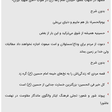
مشهد در التهاب عشق؛ خیابان امام رضا (ع) در سوگِ «آقای شهید ایران»
بدون شرح
یوم‌الحسرة؛ باز هم ماییم و دنیای بی‌علی
حسینیه همیشه از شوق می‌ترکید و این بار از بغض
دعوت از مردم برای وداع/مسئولان و امت مبعوث اجازه نخواهند داد مطالبات
ولی خدا بر زمین بماند
بدون شرح
قصه مردی که زندگی‌اش را به نخ‌های خیمه امام حسین (ع) گره زد
کل خیر فی الحسین؛ بزرگترین خسارت جدایی از حسین (ع) است
پیوند شور و شعور؛ تجلی فرهنگ ایثار والگوی ماندگار مقاومت در نهضت
عاشورا