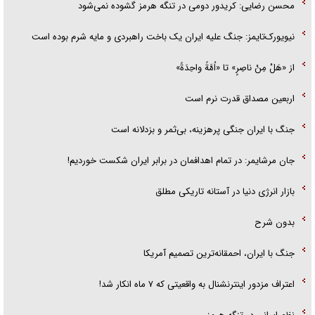
محسن رضایی: کریدور دومی در تنگه هرمز گشوده نمی‌شود
نیویورک‌تایمز: جنگ علیه ایران یک باخت راهبردی و مایه شرم بوده است
از «هَلْ مِنْ ناصِرٍ» تا «اُمَّةً واحِدَةً»
اربعین مصداق قدرت نرم است
جنگ با ایران جنگی پرهزینه، بی‌ثمر و بزدلانه است
جان مرشایمر: در تمام اهدافمان در برابر ایران شکست خوردیم!
بازار انرژی دنیا در آستانه تاریکی مطلق
بدون شرح
جنگ با ایران، احمقانه‌ترین تصمیم آمریکا
اعتراف مزدور اینترنشنال به واقعیتی که ۷ ماه انکار شد!