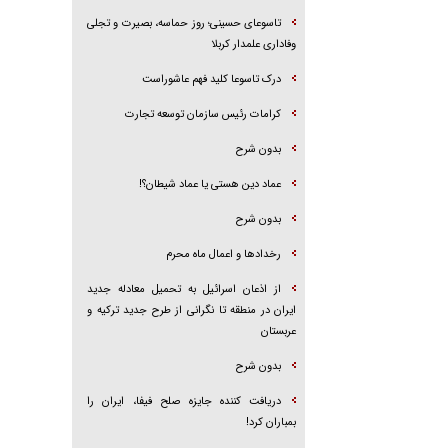
تاسوعای حسینی؛ روز حماسه، بصیرت و تجلی
وفاداری علمدار کربلا
درک تاسوعا کلید فهم عاشوراست
کرامات رئیس سازمان توسعه تجارت
بدون شرح
عماد دین هستی یا عماد شیطان؟!
بدون شرح
رخداد‌ها و اعمال ماه محرم
از اذعان اسرائیل به تحمیل معادله جدید
ایران در منطقه تا نگرانی از طرح جدید ترکیه و
عربستان
بدون شرح
دریافت کننده جایزه صلح فیفا، ایران را
بمباران کرد!