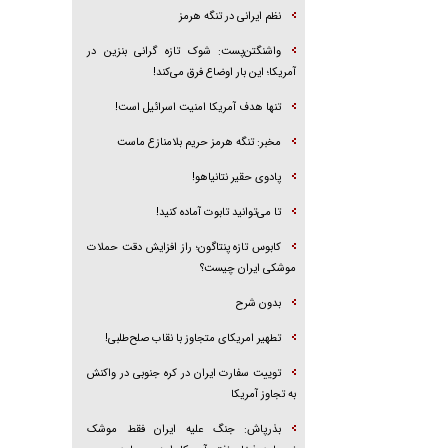
نظم ایرانی در تنگه هرمز
واشنگتن‌پست: شوک تازه گرانی بنزین در
آمریکا؛ این بار اوضاع فرق می‌کند!
تنها هدف آمریکا امنیت اسرائیل است!
مخبر: تنگه هرمز حریم بلامنازع ماست
پادوی حقیر نتانیاهو!
تا می‌توانید تابوت آماده کنید!
کابوس تازه پنتاگون؛ راز افزایش دقت حملات
موشکی ایران چیست؟
بدون شرح
تطهیر امریکای متجاوز با نقاب صلح‌طلبی!
توییت سفارت ایران در کره جنوبی در واکنش
به تجاوز آمریکا
بذرپاش: ‏جنگ علیه ایران فقط موشک