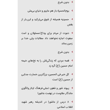
بدون شرح
یوم‌الحسرة؛ باز هم ماییم و دنیای بی‌علی
حسینیه همیشه از شوق می‌ترکید و این بار از
بغض
دعوت از مردم برای وداع/مسئولان و امت
مبعوث اجازه نخواهند داد مطالبات ولی خدا بر
زمین بماند
بدون شرح
قصه مردی که زندگی‌اش را به نخ‌های خیمه
امام حسین (ع) گره زد
کل خیر فی الحسین؛ بزرگترین خسارت جدایی
از حسین (ع) است
پیوند شور و شعور؛ تجلی فرهنگ ایثار والگوی
ماندگار مقاومت در نهضت عاشورا
۸ درس از عاشورا در اندیشه رهبر شهید
انقلاب اسلامی