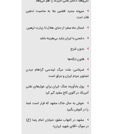
نمی‌بلعد؛ ذخایر نفتی آمریکا را هم می‌بلعد
سروده جدید افشین علا به مناسبت تدفین
قائد امت
اعمال ماه صفر؛ از دعای هلال تا زیارت اربعین
دشمنی با ایران نباید بی‌هزینه باشد
بدون شرح
قانون تنگه‌ها
ضرغامی: علت مرگ لیندسی گراهام دیدن
تصاویر مردم ایران و عراق است
پول بادآورده جنگ ایران برای غول‌های نفتی
آمریکا، در گلوی کاخ سفید گیر کرد
خوش به حال خاک مشهد که قرار است شما
را در آغوش بگیرد
مشهد در التهاب عشق؛ خیابان امام رضا (ع)
در سوگِ «آقای شهید ایران»