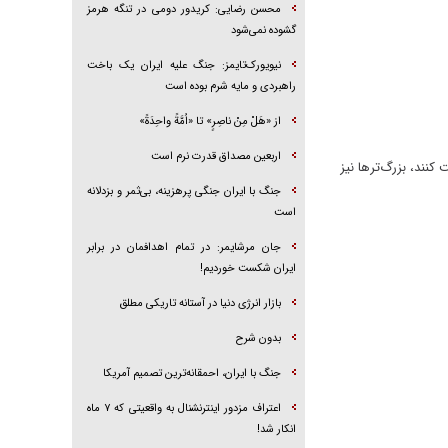
محسن رضایی: کریدور دومی در تنگه هرمز
گشوده نمی‌شود
نیویورک‌تایمز: جنگ علیه ایران یک باخت
راهبردی و مایه شرم بوده است
از «هَلْ مِنْ ناصِرٍ» تا «اُمَّةً واحِدَةً»
اربعین مصداق قدرت نرم است
نند، بزرگ‌تر‌ها نیز
جنگ با ایران جنگی پرهزینه، بی‌ثمر و بزدلانه
است
جان مرشایمر: در تمام اهدافمان در برابر
ایران شکست خوردیم!
بازار انرژی دنیا در آستانه تاریکی مطلق
بدون شرح
جنگ با ایران، احمقانه‌ترین تصمیم آمریکا
اعتراف مزدور اینترنشنال به واقعیتی که ۷ ماه
انکار شد!