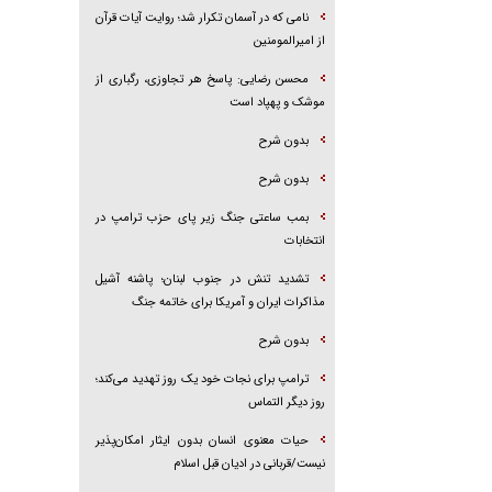
نامی که در آسمان تکرار شد؛ روایت آیات قرآن
از امیرالمومنین
محسن رضایی: پاسخ هر تجاوزی، رگباری از
موشک و پهپاد است
بدون شرح
بدون شرح
بمب ساعتی جنگ زیر پای حزب ترام‍پ در
انتخابات
تشدید تنش در جنوب لبنان؛ پاشنه آشیل
مذاکرات ایران و آمریکا برای خاتمه جنگ
بدون شرح
ترامپ برای نجات خود یک روز تهدید می‌کند؛
روز دیگر التماس
حیات معنوی انسان بدون ایثار امکان‌پذیر
نیست/قربانی در ادیان قبل اسلام