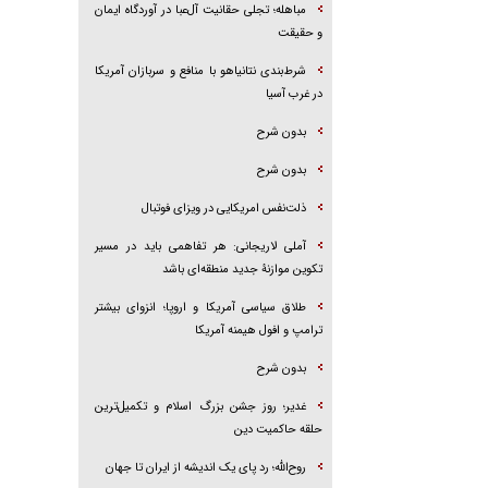
مباهله؛ تجلی حقانیت آل‌عبا در آوردگاه ایمان
و حقیقت
شرط‌بندی نتانیاهو با منافع و سربازان آمریکا
در غرب آسیا
بدون شرح
بدون شرح
ذلت‌نفس امریکایی در ویزای فوتبال
آملی لاریجانی: هر تفاهمی باید در مسیر
تکوین موازنۀ جدید منطقه‌ای باشد
طلاق سیاسی آمریکا و اروپا؛ انزوای بیشتر
ترامپ و افول هیمنه آمریکا
بدون شرح
غدیر؛ روز جشن بزرگ اسلام و تکمیل‌ترین
حلقه حاکمیت دین
روح‌الله؛ رد پای یک اندیشه از ایران تا جهان