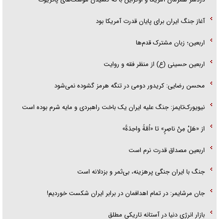
آغاز جنگ ایران برای پایان قدرت آمریکا بود
اربعین؛ زبان مشترک قدم‌ها
اربعین حسینی (ع) از منظر فقه و روایت
محسن رضایی: کریدور دومی در تنگه هرمز گشوده نمی‌شود
نیویورک‌تایمز: جنگ علیه ایران یک باخت راهبردی و مایه شرم بوده است
از «هَلْ مِنْ ناصِرٍ» تا «اُمَّةً واحِدَةً»
اربعین مصداق قدرت نرم است
جنگ با ایران جنگی پرهزینه، بی‌ثمر و بزدلانه است
جان مرشایمر: در تمام اهدافمان در برابر ایران شکست خوردیم!
بازار انرژی دنیا در آستانه تاریکی مطلق