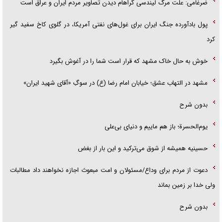
ضرغامی: علت مرگ لیندسی گراهام دیدن تصاویر مردم ایران و عراق است
پول بادآورده جنگ ایران برای غول‌های نفتی آمریکا، در گلوی کاخ سفید گیر
کرد
خوش به حال خاک مشهد که قرار است شما را در آغوش بگیرد
مشهد در التهاب عشق؛ خیابان امام رضا (ع) در سوگِ «آقای شهید ایران»
بدون شرح
یوم‌الحسرة؛ باز هم ماییم و دنیای بی‌علی
حسینیه همیشه از شوق می‌ترکید و این بار از بغض
دعوت از مردم برای وداع/مسئولان و امت مبعوث اجازه نخواهند داد مطالبات
ولی خدا بر زمین بماند
بدون شرح