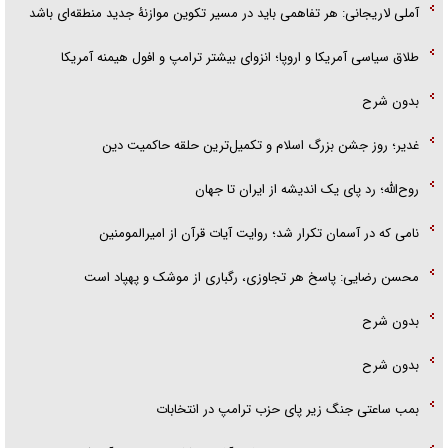
آملی لاریجانی: هر تفاهمی باید در مسیر تکوین موازنۀ جدید منطقه‌ای باشد
طلاق سیاسی آمریکا و اروپا؛ انزوای بیشتر ترامپ و افول هیمنه آمریکا
بدون شرح
غدیر؛ روز جشن بزرگ اسلام و تکمیل‌ترین حلقه حاکمیت دین
روح‌الله؛ رد پای یک اندیشه از ایران تا جهان
نامی که در آسمان تکرار شد؛ روایت آیات قرآن از امیرالمومنین
محسن رضایی: پاسخ هر تجاوزی، رگباری از موشک و پهپاد است
بدون شرح
بدون شرح
بمب ساعتی جنگ زیر پای حزب ترام‍پ در انتخابات