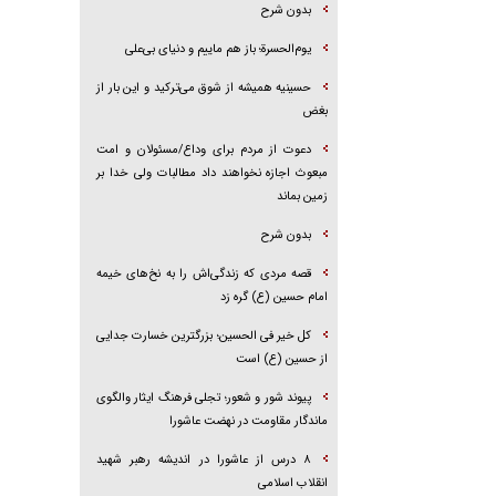
بدون شرح
یوم‌الحسرة؛ باز هم ماییم و دنیای بی‌علی
حسینیه همیشه از شوق می‌ترکید و این بار از
بغض
دعوت از مردم برای وداع/مسئولان و امت
مبعوث اجازه نخواهند داد مطالبات ولی خدا بر
زمین بماند
بدون شرح
قصه مردی که زندگی‌اش را به نخ‌های خیمه
امام حسین (ع) گره زد
کل خیر فی الحسین؛ بزرگترین خسارت جدایی
از حسین (ع) است
پیوند شور و شعور؛ تجلی فرهنگ ایثار والگوی
ماندگار مقاومت در نهضت عاشورا
۸ درس از عاشورا در اندیشه رهبر شهید
انقلاب اسلامی