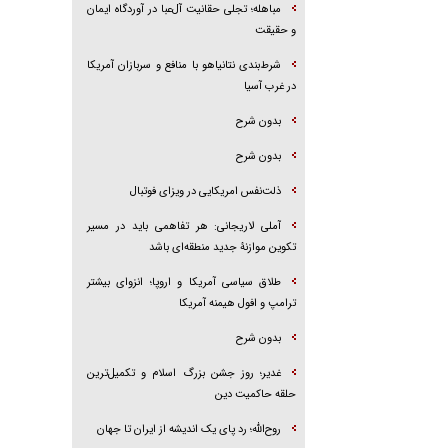
مباهله؛ تجلی حقانیت آل‌عبا در آوردگاه ایمان
و حقیقت
شرط‌بندی نتانیاهو با منافع و سربازان آمریکا
در غرب آسیا
بدون شرح
بدون شرح
ذلت‌نفس امریکایی در ویزای فوتبال
آملی لاریجانی: هر تفاهمی باید در مسیر
تکوین موازنۀ جدید منطقه‌ای باشد
طلاق سیاسی آمریکا و اروپا؛ انزوای بیشتر
ترامپ و افول هیمنه آمریکا
بدون شرح
غدیر؛ روز جشن بزرگ اسلام و تکمیل‌ترین
حلقه حاکمیت دین
روح‌الله؛ رد پای یک اندیشه از ایران تا جهان