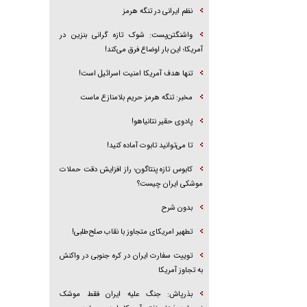
نظم ایرانی در تنگه هرمز
واشنگتن‌پست: شوک تازه گرانی بنزین در
آمریکا؛ این بار اوضاع فرق می‌کند!
تنها هدف آمریکا امنیت اسرائیل است!
مخبر: تنگه هرمز حریم بلامنازع ماست
پادوی حقیر نتانیاهو!
تا می‌توانید تابوت آماده کنید!
کابوس تازه پنتاگون؛ راز افزایش دقت حملات
موشکی ایران چیست؟
بدون شرح
تطهیر امریکای متجاوز با نقاب صلح‌طلبی!
توییت سفارت ایران در کره جنوبی در واکنش
به تجاوز آمریکا
بذرپاش: ‏جنگ علیه ایران فقط موشک