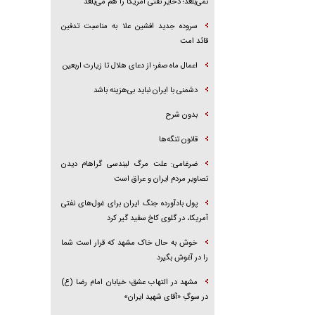
نمی‌بلعد؛ ذخایر نفتی آمریکا را هم می‌بلعد
سروده جدید افشین علا به مناسبت تدفین
قائد امت
اعمال ماه صفر؛ از دعای هلال تا زیارت اربعین
دشمنی با ایران نباید بی‌هزینه باشد
بدون شرح
قانون تنگه‌ها
ضرغامی: علت مرگ لیندسی گراهام دیدن
تصاویر مردم ایران و عراق است
پول بادآورده جنگ ایران برای غول‌های نفتی
آمریکا، در گلوی کاخ سفید گیر کرد
خوش به حال خاک مشهد که قرار است شما
را در آغوش بگیرد
مشهد در التهاب عشق؛ خیابان امام رضا (ع)
در سوگِ «آقای شهید ایران»