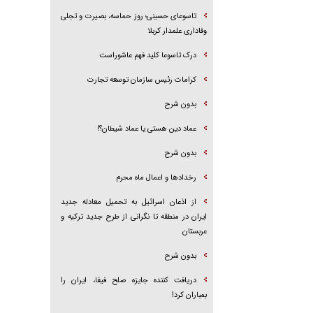
تاسوعای حسینی؛ روز حماسه، بصیرت و تجلی
وفاداری علمدار کربلا
درک تاسوعا کلید فهم عاشوراست
کرامات رئیس سازمان توسعه تجارت
بدون شرح
عماد دین هستی یا عماد شیطان؟!
بدون شرح
رخداد‌ها و اعمال ماه محرم
از اذعان اسرائیل به تحمیل معادله جدید
ایران در منطقه تا نگرانی از طرح جدید ترکیه و
عربستان
بدون شرح
دریافت کننده جایزه صلح فیفا، ایران را
بمباران کرد!