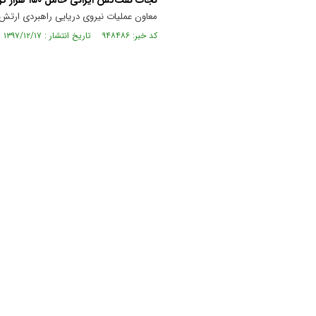
نجات نفت‌کش ایرانی حامل ۱۵۰ هزار تُن مواد نفتی از دست دزدان دریایی
معاون عملیات نیروی دریایی راهبردی ارتش از تعرض ۱۱ فروند قایق دزدان دریایی به یک فروند ن
کد خبر: ۹۴۸۴۸۶ تاریخ انتشار : ۱۳۹۷/۱۲/۱۷