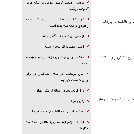
محسن رضایی: کریدور دومی در تنگه هرمز
گشوده نمی‌شود
نیویورک‌تایمز: جنگ علیه ایران یک باخت
ر فالکلند را پررنگ
راهبردی و مایه شرم بوده است
از «هَلْ مِنْ ناصِرٍ» تا «اُمَّةً واحِدَةً»
اربعین مصداق قدرت نرم است
یات آزاد سازی کشتی ربوده شده
جنگ با ایران جنگی پرهزینه، بی‌ثمر و بزدلانه
است
جان مرشایمر: در تمام اهدافمان در برابر
ایران شکست خوردیم!
بازار انرژی دنیا در آستانه تاریکی مطلق
ات و غارت ثروت سرشار
بدون شرح
جنگ با ایران، احمقانه‌ترین تصمیم آمریکا
اعتراف مزدور اینترنشنال به واقعیتی که ۷ ماه
انکار شد!