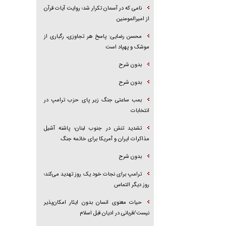
نامی که در آسمان تکرار شد؛ روایت آیات قرآن
از امیرالمومنین
محسن رضایی: پاسخ هر تجاوزی، رگباری از
موشک و پهپاد است
بدون شرح
بدون شرح
بمب ساعتی جنگ زیر پای حزب ترام‍پ در
انتخابات
تشدید تنش در جنوب لبنان؛ پاشنه آشیل
مذاکرات ایران و آمریکا برای خاتمه جنگ
بدون شرح
ترامپ برای نجات خود یک روز تهدید می‌کند؛
روز دیگر التماس
حیات معنوی انسان بدون ایثار امکان‌پذیر
نیست/قربانی در ادیان قبل اسلام