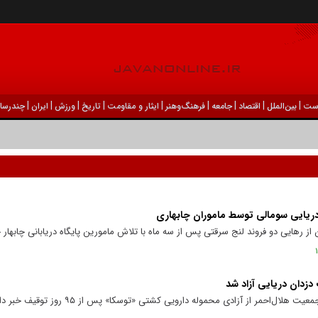
|
|
|
|
|
|
|
|
|
ست
بين‌الملل
اقتصاد
جامعه
فرهنگ‌و‌هنر
ایثار و مقاومت
تاریخ
ورزش
ايران
چندرسان
دریایی سومالی توسط ماموران چابهاری
ز رهایی دو فروند لنج سرقتی پس از سه ماه با تلاش مامورین پایگاه دریابانی چابهار خ
 دزدان دریایی آزاد شد
ال‌احمر از آزادی محموله دارویی کشتی «توسکا» پس از ۹۵ روز توقیف خبر داد.