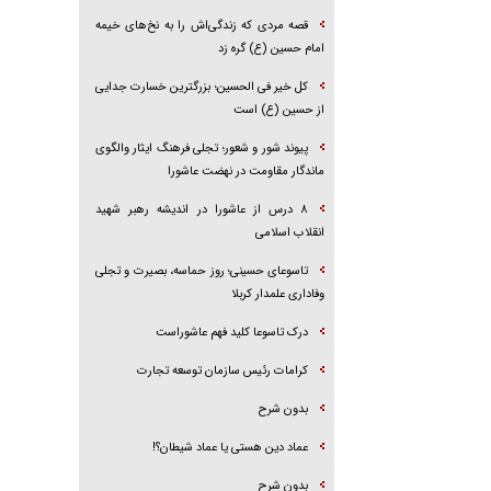
قصه مردی که زندگی‌اش را به نخ‌های خیمه
امام حسین (ع) گره زد
کل خیر فی الحسین؛ بزرگترین خسارت جدایی
از حسین (ع) است
پیوند شور و شعور؛ تجلی فرهنگ ایثار والگوی
ماندگار مقاومت در نهضت عاشورا
۸ درس از عاشورا در اندیشه رهبر شهید
انقلاب اسلامی
تاسوعای حسینی؛ روز حماسه، بصیرت و تجلی
وفاداری علمدار کربلا
درک تاسوعا کلید فهم عاشوراست
کرامات رئیس سازمان توسعه تجارت
بدون شرح
عماد دین هستی یا عماد شیطان؟!
بدون شرح