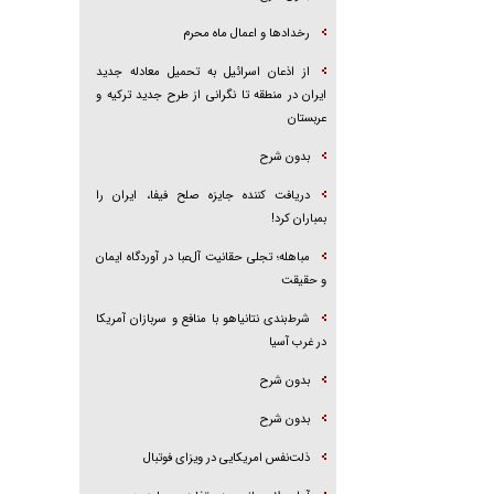
رخداد‌ها و اعمال ماه محرم
از اذعان اسرائیل به تحمیل معادله جدید
ایران در منطقه تا نگرانی از طرح جدید ترکیه و
عربستان
بدون شرح
دریافت کننده جایزه صلح فیفا، ایران را
بمباران کرد!
مباهله؛ تجلی حقانیت آل‌عبا در آوردگاه ایمان
و حقیقت
شرط‌بندی نتانیاهو با منافع و سربازان آمریکا
در غرب آسیا
بدون شرح
بدون شرح
ذلت‌نفس امریکایی در ویزای فوتبال