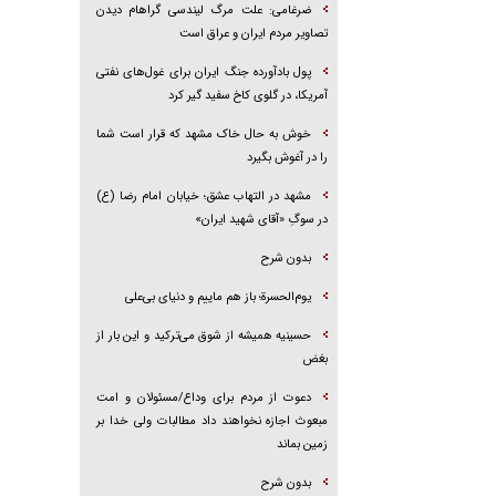
ضرغامی: علت مرگ لیندسی گراهام دیدن
تصاویر مردم ایران و عراق است
پول بادآورده جنگ ایران برای غول‌های نفتی
آمریکا، در گلوی کاخ سفید گیر کرد
خوش به حال خاک مشهد که قرار است شما
را در آغوش بگیرد
مشهد در التهاب عشق؛ خیابان امام رضا (ع)
در سوگِ «آقای شهید ایران»
بدون شرح
یوم‌الحسرة؛ باز هم ماییم و دنیای بی‌علی
حسینیه همیشه از شوق می‌ترکید و این بار از
بغض
دعوت از مردم برای وداع/مسئولان و امت
مبعوث اجازه نخواهند داد مطالبات ولی خدا بر
زمین بماند
بدون شرح