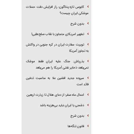
کابوس تازه پنتاگون؛ راز افزایش دقت حملات
موشکی ایران چیست؟
بدون شرح
تطهیر امریکای متجاوز با نقاب صلح‌طلبی!
توییت سفارت ایران در کره جنوبی در واکنش
به تجاوز آمریکا
بذرپاش: ‏جنگ علیه ایران فقط موشک
نمی‌بلعد؛ ذخایر نفتی آمریکا را هم می‌بلعد
سروده جدید افشین علا به مناسبت تدفین
قائد امت
اعمال ماه صفر؛ از دعای هلال تا زیارت اربعین
دشمنی با ایران نباید بی‌هزینه باشد
بدون شرح
قانون تنگه‌ها