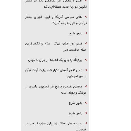
آملی لاریجانی: هر تفاهمی باید در مسیر
تکوین موازنۀ جدید منطقه‌ای باشد
طلاق سیاسی آمریکا و اروپا؛ انزوای بیشتر
ترامپ و افول هیمنه آمریکا
بدون شرح
غدیر؛ روز جشن بزرگ اسلام و تکمیل‌ترین
حلقه حاکمیت دین
روح‌الله؛ رد پای یک اندیشه از ایران تا جهان
نامی که در آسمان تکرار شد؛ روایت آیات قرآن
از امیرالمومنین
محسن رضایی: پاسخ هر تجاوزی، رگباری از
موشک و پهپاد است
بدون شرح
بدون شرح
بمب ساعتی جنگ زیر پای حزب ترام‍پ در
انتخابات