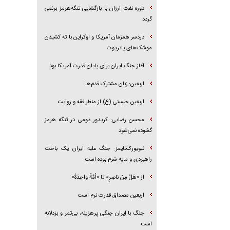
دوره نفت ارزان با بازگشایی تنگه‌هرمز برنمی
گردد
دردسر همزمان آمریکا و اوکراین با ته کشیدن
موشک‌های پاتریوت
آغاز جنگ ایران برای پایان قدرت آمریکا بود
اربعین؛ زبان مشترک قدم‌ها
اربعین حسینی (ع) از منظر فقه و روایت
محسن رضایی: کریدور دومی در تنگه هرمز
گشوده نمی‌شود
نیویورک‌تایمز: جنگ علیه ایران یک باخت
راهبردی و مایه شرم بوده است
از «هَلْ مِنْ ناصِرٍ» تا «اُمَّةً واحِدَةً»
اربعین مصداق قدرت نرم است
جنگ با ایران جنگی پرهزینه، بی‌ثمر و بزدلانه
است