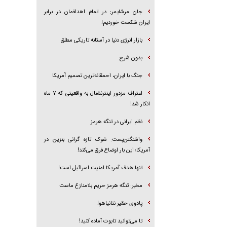
جان مرشایمر: در تمام اهدافمان در برابر
ایران شکست خوردیم!
بازار انرژی دنیا در آستانه تاریکی مطلق
بدون شرح
جنگ با ایران، احمقانه‌ترین تصمیم آمریکا
اعتراف مزدور اینترنشنال به واقعیتی که ۷ ماه
انکار شد!
نظم ایرانی در تنگه هرمز
واشنگتن‌پست: شوک تازه گرانی بنزین در
آمریکا؛ این بار اوضاع فرق می‌کند!
تنها هدف آمریکا امنیت اسرائیل است!
مخبر: تنگه هرمز حریم بلامنازع ماست
پادوی حقیر نتانیاهو!
تا می‌توانید تابوت آماده کنید!