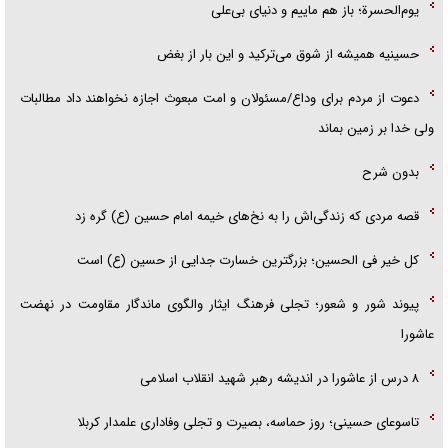
یوم‌الحسرة؛ باز هم ماییم و دنیای بی‌علی
حسینیه همیشه از شوق می‌ترکید و این بار از بغض
دعوت از مردم برای وداع/مسئولان و امت مبعوث اجازه نخواهند داد مطالبات
ولی خدا بر زمین بماند
بدون شرح
قصه مردی که زندگی‌اش را به نخ‌های خیمه امام حسین (ع) گره زد
کل خیر فی الحسین؛ بزرگترین خسارت جدایی از حسین (ع) است
پیوند شور و شعور؛ تجلی فرهنگ ایثار والگوی ماندگار مقاومت در نهضت
عاشورا
۸ درس از عاشورا در اندیشه رهبر شهید انقلاب اسلامی
تاسوعای حسینی؛ روز حماسه، بصیرت و تجلی وفاداری علمدار کربلا