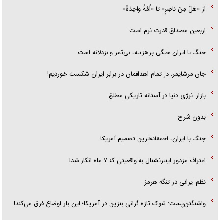
از «هَلْ مِنْ ناصِرٍ» تا «اُمَّةً واحِدَةً»
اربعین مصداق قدرت نرم است
جنگ با ایران جنگی پرهزینه، بی‌ثمر و بزدلانه است
جان مرشایمر: در تمام اهدافمان در برابر ایران شکست خوردیم!
بازار انرژی دنیا در آستانه تاریکی مطلق
بدون شرح
جنگ با ایران، احمقانه‌ترین تصمیم آمریکا
اعتراف مزدور اینترنشنال به واقعیتی که ۷ ماه انکار شد!
نظم ایرانی در تنگه هرمز
واشنگتن‌پست: شوک تازه گرانی بنزین در آمریکا؛ این بار اوضاع فرق می‌کند!