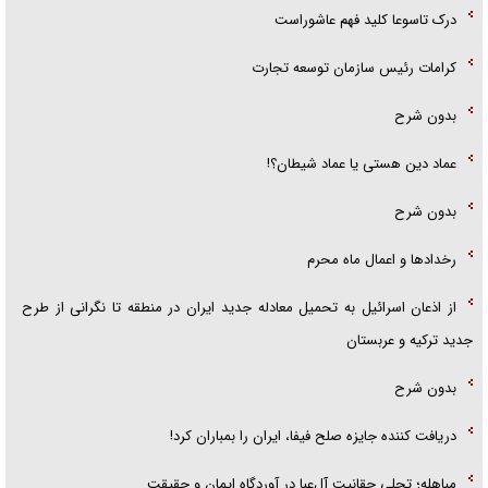
درک تاسوعا کلید فهم عاشوراست
کرامات رئیس سازمان توسعه تجارت
بدون شرح
عماد دین هستی یا عماد شیطان؟!
بدون شرح
رخداد‌ها و اعمال ماه محرم
از اذعان اسرائیل به تحمیل معادله جدید ایران در منطقه تا نگرانی از طرح
جدید ترکیه و عربستان
بدون شرح
دریافت کننده جایزه صلح فیفا، ایران را بمباران کرد!
مباهله؛ تجلی حقانیت آل‌عبا در آوردگاه ایمان و حقیقت