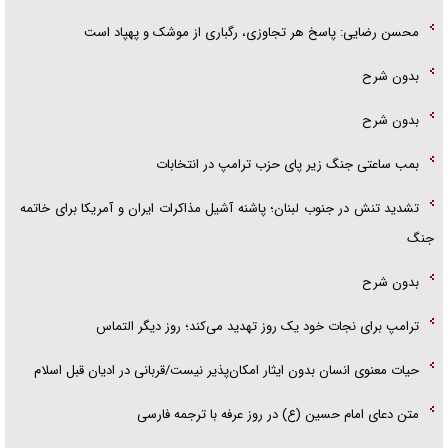
محسن رضایی: پاسخ هر تجاوزی، رگباری از موشک و پهپاد است
بدون شرح
بدون شرح
بمب ساعتی جنگ زیر پای حزب ترام‍پ در انتخابات
تشدید تنش در جنوب لبنان؛ پاشنه آشیل مذاکرات ایران و آمریکا برای خاتمه
جنگ
بدون شرح
ترامپ برای نجات خود یک روز تهدید می‌کند؛ روز دیگر التماس
حیات معنوی انسان بدون ایثار امکان‌پذیر نیست/قربانی در ادیان قبل اسلام
متن دعای امام حسین (ع) در روز عرفه با ترجمه فارسی