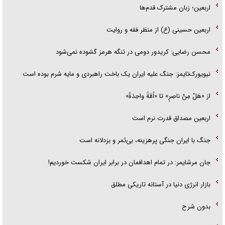
اربعین؛ زبان مشترک قدم‌ها
اربعین حسینی (ع) از منظر فقه و روایت
محسن رضایی: کریدور دومی در تنگه هرمز گشوده نمی‌شود
نیویورک‌تایمز: جنگ علیه ایران یک باخت راهبردی و مایه شرم بوده است
از «هَلْ مِنْ ناصِرٍ» تا «اُمَّةً واحِدَةً»
اربعین مصداق قدرت نرم است
جنگ با ایران جنگی پرهزینه، بی‌ثمر و بزدلانه است
جان مرشایمر: در تمام اهدافمان در برابر ایران شکست خوردیم!
بازار انرژی دنیا در آستانه تاریکی مطلق
بدون شرح