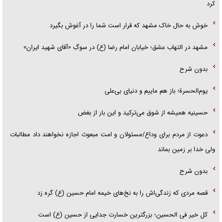
کرد
خوش به حال خاک مشهد که قرار است شما را در آغوش بگیرد
مشهد در التهاب عشق؛ خیابان امام رضا (ع) در سوگِ «آقای شهید ایران»
بدون شرح
یوم‌الحسرة؛ باز هم ماییم و دنیای بی‌علی
حسینیه همیشه از شوق می‌ترکید و این بار از بغض
دعوت از مردم برای وداع/مسئولان و امت مبعوث اجازه نخواهند داد مطالبات
ولی خدا بر زمین بماند
بدون شرح
قصه مردی که زندگی‌اش را به نخ‌های خیمه امام حسین (ع) گره زد
کل خیر فی الحسین؛ بزرگترین خسارت جدایی از حسین (ع) است