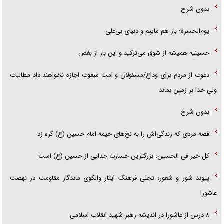
بدون شرح
یوم‌الحسرة؛ باز هم ماییم و دنیای بی‌علی
حسینیه همیشه از شوق می‌ترکید و این بار از بغض
دعوت از مردم برای وداع/مسئولان و امت مبعوث اجازه نخواهند داد مطالبات
ولی خدا بر زمین بماند
بدون شرح
قصه مردی که زندگی‌اش را به نخ‌های خیمه امام حسین (ع) گره زد
کل خیر فی الحسین؛ بزرگترین خسارت جدایی از حسین (ع) است
پیوند شور و شعور؛ تجلی فرهنگ ایثار والگوی ماندگار مقاومت در نهضت
عاشورا
۸ درس از عاشورا در اندیشه رهبر شهید انقلاب اسلامی