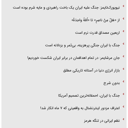
نیویورک‌تایمز: جنگ علیه ایران یک باخت راهبردی و مایه شرم بوده است
از «هَلْ مِنْ ناصِرٍ» تا «اُمَّةً واحِدَةً»
اربعین مصداق قدرت نرم است
جنگ با ایران جنگی پرهزینه، بی‌ثمر و بزدلانه است
جان مرشایمر: در تمام اهدافمان در برابر ایران شکست خوردیم!
بازار انرژی دنیا در آستانه تاریکی مطلق
بدون شرح
جنگ با ایران، احمقانه‌ترین تصمیم آمریکا
اعتراف مزدور اینترنشنال به واقعیتی که ۷ ماه انکار شد!
نظم ایرانی در تنگه هرمز