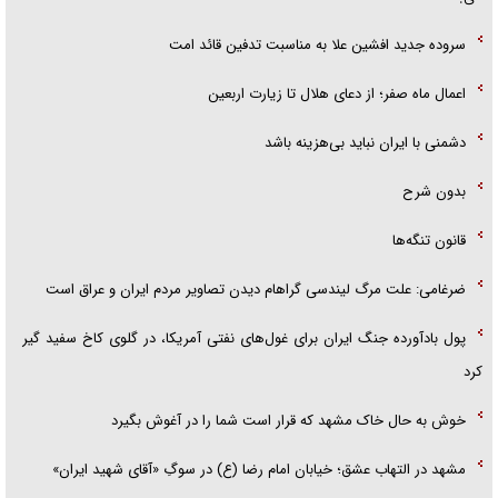
سروده جدید افشین علا به مناسبت تدفین قائد امت
اعمال ماه صفر؛ از دعای هلال تا زیارت اربعین
دشمنی با ایران نباید بی‌هزینه باشد
بدون شرح
قانون تنگه‌ها
ضرغامی: علت مرگ لیندسی گراهام دیدن تصاویر مردم ایران و عراق است
پول بادآورده جنگ ایران برای غول‌های نفتی آمریکا، در گلوی کاخ سفید گیر
کرد
خوش به حال خاک مشهد که قرار است شما را در آغوش بگیرد
مشهد در التهاب عشق؛ خیابان امام رضا (ع) در سوگِ «آقای شهید ایران»