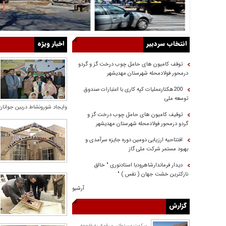
انتخاب سردبیر
اخبار ویژه
توقف کامیون های حامل چوب درخت گز و گردو
درمحور فولادمحله شهرستان مهدیشهر
200هکتارعملیات کپه کاری با اعتبارات صندوق
توسعه ملی
وایجاد شورونشاط دربین جوانان 
توقیف کامیون های حامل چوب درخت گز و
گردو درمحور فولادمحله شهرستان مهدیشهر
افتتاحیه ارزیابی دومین دوره جایزه سرآمدی و
بهبود مستمر شرکت ملی گاز
دیدار فرماندارشاهرودبا استادنوری " خالق
نازکترین خشت جهان ( نفس ) "
آرشیو
گزارش
سکوت مسئولان و رقوع يه فاجعه