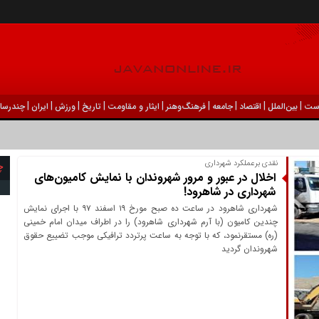
|
|
|
|
|
|
|
|
|
ست
بين‌الملل
اقتصاد
جامعه
فرهنگ‌و‌هنر
ایثار و مقاومت
تاریخ
ورزش
ايران
چندرسان
نقدی برعملکرد شهرداری
چ
اخلال در عبور و مرور شهروندان با نمایش کامیون‌های
شهرداری در شاهرود!
شهرداری شاهرود در ساعت ده صبح مورخ ۱۹ اسفند ۹۷ با اجرای نمایش
چندین کامیون (با آرم شهرداری شاهرود) را در اطراف میدان امام خمینی
(ره) مستقرنمود، که با توجه به ساعت پرتردد ترافیکی موجب تضییع حقوق
شهروندان گردید