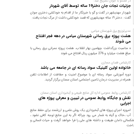
در گفتگو با جوان تشريح شد:
جزئیات نجات جان دختر19 ساله توسط آقای شهردار
شهردار مهدیشهر در گفت و گو با خبرنگار ما از اقدام به خودکشی دختری جوان
گفت : دختر ۱۹ ساله مهدیشهری كه قصد خودكشی داشت از مرگ نجات يافت.
مدیرتوزیع برق شهرستان میامی
هشت پروژه برق رسانی شهرستان میامی در دهه فجر افتتاح
می شوند
ه مناسبت بزرگداشت چهلمین بهار انقلاب، هشت پروژه عمرانی برق رسانی با
مبلغ هشت میلیارد و 276 میلیون ریال افتتاح می شوند
کارشناس فضای مجازی
خانواده اولین کلینیک سواد رسانه ای در جامعه می باشد
دوره آموزشی سواد رسانه ای با موضوع امنیت و حفاظت از اطلاعات تلفن
همراه در مدیریت درمان تامین اجتماعی استان سمنان برگزار گردید.
کارشناس روابط عمومی اداره کل منابع طبیعی و آبخیزداری استان سمنان
نقش و جایگاه روابط عمومی در تبیین و معرفی پروژه های
اجرایی
امروزه اجرای پروژه های آبخیزداری یک روش علمی و ارزشمند برای حفظ منابع
آب ،خاک و گیاه به شمار می رود چراکه اگر به این منابع توجه کافی نشود ،
شکسالی دامان طبیعت و داشته های ملی را فرا خواهد گرفت و حیات انسانی و
نداخت