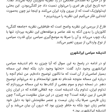
او در حالی که استدلال محکمی در رد نظریه کاتوزیان ارایه نمی‌داد گفت:
«به تاریخ ایران هر امری را می‌توان نسبت داد جز کلنگی‌بودن. این بحثی
ایدئولوژیک است که از بیرون وارد ایران می‌کنند و اینجا نیز چون به‌صورت
ابتدایی فکر می‌کنیم این نظریه را می‌پذیریم.»
فارغ از بررسی این نظریه واضح است که طباطبایی نظریه «جامعه کلنگی»
کاتوزیان را بدون آنکه به نقد عناصر و مولفه‌های این نظریه بپردازد تنها با
یک چوب می‌راند و آن را صرفا به موضع‌گیری سیاسی برای قدرت سیاسی
از نوع وارداتی از بیرون تعبیر می‌کند.
اندیشه سیاسی ایرانشهری
او در ادامه در پاسخ به این سوال که آیا چیزی به نام اندیشه سیاسی
ایرانشهری وجود دارد گفت: «نه‌تنها وجود دارد بلکه ابعاد این مساله
بسیار اساسی‌تر از آن است که ما تاکنون توضیح داده‌ایم. من تمام آنچه را
درباره این مساله متوجه شده‌ام نه هنوز توانسته‌ام و نه می‌توانم توضیح
دهم. در نسخه دوم و سوم بعضی از کتاب‌ها به این مساله می‌پردازم که
تداوم ایران، تداوم یک اندیشه است. چه اتفاقی افتاده که در ایران زبان
فارسی‌ از بین نرفته است؟ چه چیزی در این میان مقاومت می‌کند؟ چون
زبان فارسی صرفا یک زبان نیست و عنصر مقاومتش تنها به دلیل خود
عناصر زبان نبود بلکه به خاطر چیزی بود که درون آن بیان می‌شد و آن
اندیشه ایرانشهری بود.»