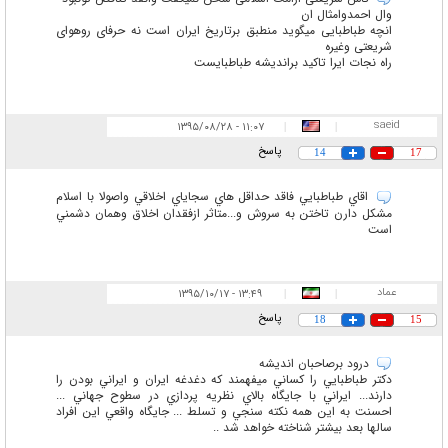
وال احمدوامثال ان
انچه طباطبایی میگوید منطبق برتاریخ ایران است نه حرفای روهوای
شریعتی وغیره
راه نجات ایرا تاکید براندیشه طباطبایست
saeid
۱۱:۰۷ - ۱۳۹۵/۰۸/۲۸
|
|
پاسخ
14
17
اقاي طباطبايي فاقد حداقل هاي سجاياي اخلاقي واصولا با اسلام
مشكل دارن تاختن به سروش و...متاثر ازفقدان اخلاق وهمان دشمني
است
عماد
۱۳:۴۹ - ۱۳۹۵/۱۰/۱۷
|
|
پاسخ
18
15
درود برصاحبان انديشه
دكتر طباطبايي را كساني ميفهمند كه دغدغه ايران و ايراني بودن را
دارند... ايراني با جايگاه بالاي نظريه پردازي در سطوح جهاني ...
احسنت به اين همه نكته سنجي و تسلط ... جايگاه واقعي اين افراد
سالها بعد بيشتر شناخته خواهد شد ..