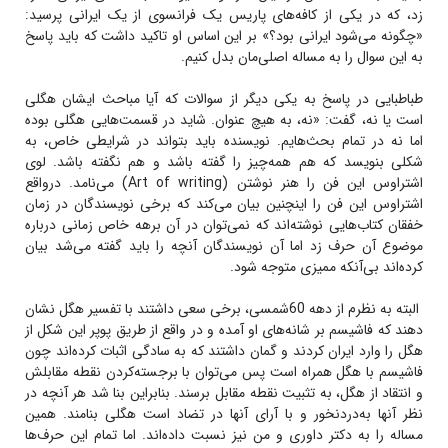
‌زد، که در یکی از کافه‌های پاریس یک فرانسوی از یک ایرانی پرسید:
«چگونه می‌شود ایرانی بود؟» بر این اساس او تاکید داشت که باید پاسخ
به این سوال را به مساله اصلی‌مان بدل کنیم.
طباطبایی در پاسخ به یکی دیگر از سوالات که آیا مباحث ایشان هگلی
است یا نه، گفت: «نه، به هیچ عنوان. شاید در قسمت‌هایی هگلی بوده
اما نه در تمام بحث‌هایم. نویسنده باید بتواند در شرایطی خاص، به
شکلی بنویسد که هم همه‌چیز را گفته باشد و هم نگفته باشد. لوی
اشتراوس این فن را هنر نوشتن (Art of writing) می‌نامد. درواقع
اشتراوس این فن را اینچنین بیان می‌کند که برخی نویسندگان در زمان
خفقان کتاب‌هایی نوشته‌اند که نمی‌توان در آن برهه خاص زمانی درباره
موضوع آن حرف زد اما آن نویسندگان آنچه را باید گفته می‌شد بیان
کرده‌اند بی‌آنکه ممیزی متوجه شود.
البته به نظرم از دهه 60شمسی، برخی سعی داشتند با تفسیر هگل نشان
دهند که فاشیسم بر شانه‌های او آمده و در واقع از طریق پوپر این شکل از
هگل را وارد ایران کردند و گمان داشتند که به سادگی اثبات کرده‌اند چون
فاشیسم با هگل همراه است پس می‌توان با برجسته‌کردن نقطه مقابلش
و انتقاد از هگل، به تثبیت نقطه مقابل برسند. بنابراین بنا شد هر آنچه در
نظر آنها به‌دردنخور و با آرای آنها در تضاد است هگلی بنامند. همین
مساله را به دکتر داوری و من نیز نسبت داده‌اند. اما تمام این حرف‌ها