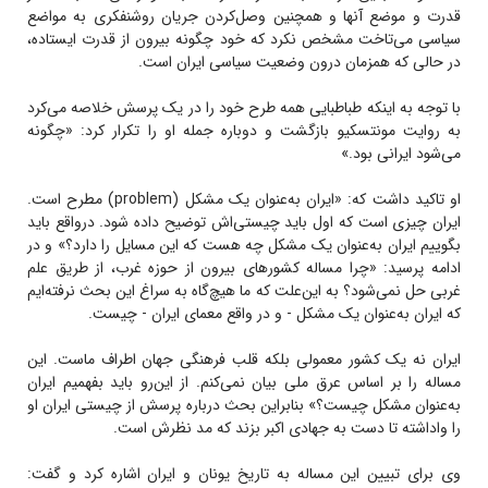
قدرت و موضع آنها و همچنین وصل‌کردن جریان روشنفکری به مواضع
سیاسی می‌تاخت مشخص نکرد که خود چگونه بیرون از قدرت ایستاده،
در حالی که همزمان درون وضعیت سیاسی ایران است.
با توجه به اینکه طباطبایی همه طرح خود را در یک پرسش خلاصه می‌کرد
به روایت مونتسکیو بازگشت و دوباره جمله او را تکرار کرد: «چگونه
می‌شود ایرانی بود.»
او تاکید داشت که: «ایران به‌عنوان یک مشکل (problem) مطرح است.
ایران چیزی است که اول باید چیستی‌اش توضیح داده شود. درواقع باید
بگوییم ایران به‌عنوان یک مشکل چه هست که این مسایل را دارد؟» و در
ادامه پرسید: «چرا مساله کشورهای بیرون از حوزه غرب، از طریق علم
غربی حل نمی‌شود؟ به این‌علت که ما هیچ‌گاه به سراغ این بحث نرفته‌ایم
که ایران به‌عنوان یک مشکل - و در واقع معمای ایران - چیست.
ایران نه یک کشور معمولی بلکه قلب فرهنگی جهان اطراف ماست. این
مساله را بر اساس عرق ملی بیان نمی‌کنم. از این‌رو باید بفهمیم ایران
به‌عنوان مشکل چیست؟» بنابراین بحث درباره پرسش از چیستی ایران او
را واداشته تا دست به جهادی اکبر بزند که مد نظرش است.
وی برای تبیین این مساله به تاریخ یونان و ایران اشاره کرد و گفت: