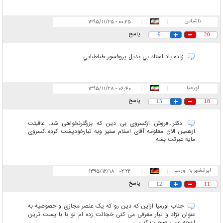
ناشناس
۰۰:۲۵ - ۱۳۹۵/۱۱/۲۵
|
|
پاسخ
9
20
زنده باد استاد بي بديل پروفسور طباطبايي
اورمیا
۰۶:۴۰ - ۱۳۹۵/۱۱/۲۸
|
|
پاسخ
15
18
دکتر...فروش ازکسروی بی دین که بزرگترنخواهی شد. عاقبتت
ازهمین الان معلومه آقای اسلام ستیز وبه تبارخودپشت کرده..کسروی
مایه عبرتت بشه
ایرانشهر به اورمیا
۰۲:۲۲ - ۱۳۹۵/۱۲/۱۸
|
|
پاسخ
12
11
جناب اورمیا ازاین که دین رو که یک عنصر مجازی و خصوصیه به
عنوان نژاد و تبار معرفی می کنی خجالت زده ام تو با با پست ترین
لهجه عربی صحبت کنی ....