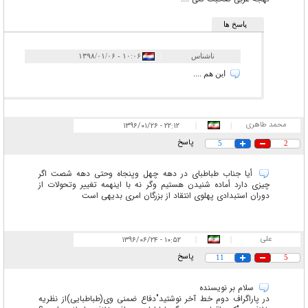
پاسخ ها
ناشناس
|
۱۰:۰۶ - ۱۳۹۸/۰۱/۰۶
این هم ....
محمد طاهری
۲۲:۱۲ - ۱۳۹۶/۰۱/۲۶
|
|
پاسخ
5
2
أیا جناب طباطبای در دهه چهل وپنجاه وحتی دهه شصت اگر
چیزی دارد أماده شنیدن هستیم وگر نه با اینهمه تغییر وتحولات از
دوران استبدادی پهلوی انتقاد از بزرگان امری بدیهی است
علی
۱۰:۵۲ - ۱۳۹۶/۰۶/۲۴
|
|
پاسخ
11
5
سلام بر نویسنده
در پاراگراف دوم خط آخر نوشتید"دفاع ضمنی وی(طباطبایی)از نظریه