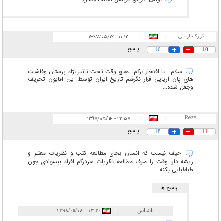
تورک اوغلی
۱۱:۱۴ - ۱۳۹۷/۰۵/۱۲
|
|
پاسخ
16
10
سلام....با افتخار ترکم ..هیچ وقت تحت تاثیر نژاد پرستان وفاشیت
های پان اریایی قرار نگرفتم تاریخ ایران توسط این اقایون تحریف
وجعل شده...
Reza
۲۲:۵۷ - ۱۳۹۷/۰۵/۱۴
|
|
پاسخ
18
11
حیف نیست که انسان بجای مطالعه کتب و نظریات معتبر و
ریشه دار، وقت را صرف مطالعه نظریات سردرگم افراد ببسوادی چون
طباطبایی بکنه
پاسخ ها
ناشناس
|
۱۳:۳۰ - ۱۳۹۸/۰۵/۱۸