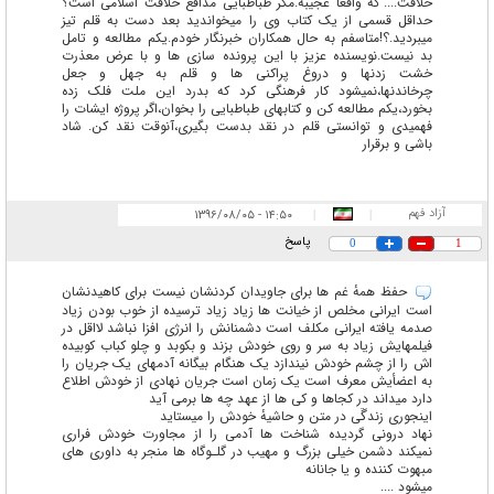
خلافت...."که واقعا عجیبه.مگر طباطبایی مدافع خلافت اسلامی است؟
حداقل قسمی از یک کتاب وی را میخواندید بعد دست به قلم تیز
میبردید.؟!متاسفم به حال همکاران خبرنگار خودم.یکم مطالعه و تامل
بد نیست‌.نویسنده عزیز با این پرونده سازی ها و با عرض معذرت
خشت زدنها و دروغ پراکنی ها و قلم به جهل و جعل
چرخاندنها،نمیشود کار فرهنگی کرد که بدرد این ملت فلک زده
بخورد،یکم مطالعه کن و کتابهای طباطبایی را بخوان،اگر پروژه ایشات را
فهمیدی و توانستی قلم در نقد بدست بگیری،آنوقت نقد کن. شاد
باشی و برقرار
آزاد فهم
۱۴:۵۰ - ۱۳۹۶/۰۸/۰۵
|
|
پاسخ
0
1
حفظ همهٔ غم ها برای جاویدان کردنشان نیست برای کاهیدنشان
است ایرانی مخلص از خیانت ها زیاد زیاد ترسیده از خوب بودن زیاد
صدمه یافته ایرانی مکلف است دشمنانش را انرژی افزا نباشد لااقل در
فیلمهایش زیاد به سر و روی خودش بزند و بکوبد و چلو کباب کوبیده
اش را از چشم خودش نیندازد یک هنگام بیگانه آدمهای یک جریان را
به اعضأیش معرف است یک زمان است جریان نهادی از خودش اطلاع
دارد میداند در کجاها و کی ها از عهد چه ها برمی آید
اینجوری زندڱی در متن و حاشیهٔ خودش را میستاید
نهاد درونی گردیده شناخت ها آدمی را از مجاورت خودش فراری
نمیکند دشمن خیلی بزرگ و مهیب در گلـوگاه ها منجر به داوری های
مبهوت کننده و یا جانانه
میشود ....