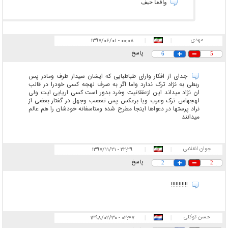
واقعا حیف
مهدی
۰۰:۰۸ - ۱۳۹۷/۰۶/۰۱
|
|
پاسخ
6
5
جدای از افکار وارای طباطبایی که ایشان سیداز طرف ومادر پس
ربطی به نژاد ترک ندارد واما اگر به صرف لهجه کسی خودرا در قالب
ان نژاد میداند این ازعقلانیت وخرد بدور است کسی اریایی ایت ولی
لهجهاس ترک وعرب ویا برعکس پس تعصب وجهل در گفتار بعضی از
نراد پرستها در دعواها اینجا مطرح شده ومتاسفانه خودشان را هم عالم
میدانند
جوان انقلابی
۲۲:۲۹ - ۱۳۹۷/۱۱/۲۱
|
|
پاسخ
2
2
!!!!!!!!!!!
حسن توکلی
۰۲:۴۷ - ۱۳۹۸/۰۲/۳۰
|
|