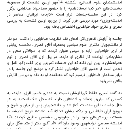
اندیشمندان علوم انسانی، یکشنبه 14مهر اولین نشست از مجموعه
نشست‌های «در کجا ایستاده‌ایم» را با حضور سیدجواد طباطبایی برگزار
کرد. در این سلسله‌جلسات قرار است «کارنامه ایرانیان معاصر در
اندیشه‌ورزی» مورد بررسی قرار گیرد. از این‌رو، اولین نشست به بررسی
نظری و فکری جواد طباطبایی اختصاص یافته بود.
جلسه با آرایش ظاهری‌اش ادعای نقد نظریات طباطبایی را داشت. دو نفر
از دانشجویان دکترای علوم سیاسی به‌همراه آقای نصری، نخست روایتی
از آرای طباطبایی ارایه و سپس عنوان کردند که با سوالاتی سعی در
نشان‌دادن ابهامات کار نظری او دارند. در پنل اول آقای نصری و تیم
همراهشان با بیان این نکته که این جلسات تمرینی برای گفت‌وگو، تامل و
تحمل است از حضور آقای طباطبایی تشکر کرد و موضع این جلسه را در
برابر منتقدان طباطبایی ترسیم کرد که معتقدند او به نقد و بررسی آثارش
وقعی نمی‌نهد.
به گفته نصری «فقط گویا ایشان نسبت به عده‌ای خاص آلرژی دارند، به
کسانی که میان‌بر زده‌اند و ادعاهایی دارند که محل شک است.» به هر
حال جلسه با این مقدمات آغاز شد و دانشجویان پس از بیان و شرح و
ترویج آرای طباطبایی و اینکه ایشان «خلاف‌آمد عادت» تاریخ اندیشه ما
هستند، پرسش‌های خود را در چارچوبی مشخص مطرح کردند: «آیا
اندیشه سیاسی ایرانشهری وجود دارد؟»، «آیا آقای دکتر از متد هگل برای