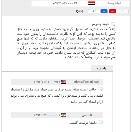
ایراندوست
۰۰:۴۴ - ۱۳۹۲/۱۰/۲۰
|
|
پاسخ
47
36
درود وسپاس
واقعآ ثابت کردید که تحلیل گر چیره دستی هستید چون تا به حال
کسی را ندیده بودم که این گونه نظرات دانشمندان را بدون سوء نیت
واکاوی کند.احسنت ..مرحبا....صد آفرین ...نشان دادید که نه تنها هیچ
کدام از کتابهای ایشان را نخواده اید بلکه نشان دادید اصلا" چیزی تا
به حال در رابطه با مباحث ایشان به گوشتان نخورده وبد تر از آن با
آن سوء نیت آشکاری که درید نشان دادید حتی در حد پنجم دبستان
هم سواد ندارید.واقعا" خسته نباشید.
پاسخ ها
۰۴:۴۴ - ۱۳۹۳/۱۱/۱۳
|
tilimx@gmail.com
جالب است تمام سینه چاکان سید جواد فرد مقابل را بیسواد
قلمداد می کنند و سیدجواد را کسی که هیچ بنی بشری نمی تواند
از او انتقاد کند می دانند.
ناشناس
|
۰۱:۰۶ - ۱۳۹۴/۰۳/۱۰
دقیقا درست گفتید.