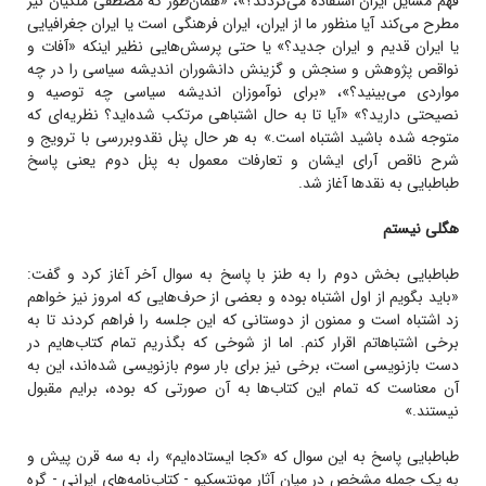
فهم مسایل ایران استفاده می‌کردند؟»، «همان‌طور که مصطفی ملکیان نیز
مطرح می‌کند آیا منظور ما از ایران، ایران فرهنگی است یا ایران جغرافیایی
یا ایران قدیم و ایران جدید؟» یا حتی پرسش‌هایی نظیر اینکه «آفات و
نواقص پژوهش و سنجش و گزینش دانشوران اندیشه سیاسی را در چه
مواردی می‌بینید؟»، «برای نوآموزان اندیشه سیاسی چه توصیه و
نصیحتی دارید؟» «آیا تا به حال اشتباهی مرتکب شده‌اید؟ نظریه‌ای که
متوجه شده باشید اشتباه است.» به هر حال پنل نقدوبررسی با ترویج و
شرح ناقص آرای ایشان و تعارفات معمول به پنل دوم یعنی پاسخ‌
طباطبایی به نقدها آغاز شد.
هگلی نیستم
طباطبایی بخش دوم را به طنز با پاسخ به سوال آخر آغاز کرد و گفت:
«باید بگویم از اول اشتباه بوده و بعضی از حرف‌هایی که امروز نیز خواهم
زد اشتباه است و ممنون از دوستانی که این جلسه را فراهم کردند تا به
برخی اشتباهاتم اقرار کنم. اما از شوخی که بگذریم تمام کتاب‌هایم در
دست بازنویسی است، برخی نیز برای بار سوم بازنویسی شده‌اند، این به
آن معناست که تمام این کتاب‌ها به آن صورتی که بوده، برایم مقبول
نیستند.»
طباطبایی پاسخ به این سوال که «کجا ایستاده‌ایم» را، به سه قرن پیش و
به یک جمله مشخص در میان آثار مونتسکیو - کتاب‌نامه‌های ایرانی - گره