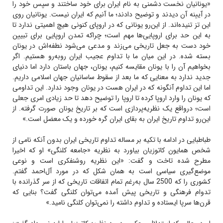
«یونانیان نخست دشمنی به نام ایران برای خود ساختند و سپس خود را
در آیینه آن دیدند و توضیح دادند؛ ما آنیم که ایران نیست. یونانیان روی
این تز تنیده‌اند. از این‌رو یونانی که در اروپای کنونی هیچ اهمیتی ندارد تا
به این حد برای اروپایی‌ها مهم است؛ چراکه تمدن اروپایی برای تبیین
خود دست به جعل تاریخی می‌زند و مدعی می‌شود نطفه‌اش در یونان
بسته شده. در این میان ما با تداوم عجیب ایران روبه‌رو هستیم. اگر
بخواهیم آن را با یونان مقایسه کنیم، یونان، جهان باستان دارد اما دنیای
جدید ندارد به معنایی که ما بعد از سقوط ساسانیان جهان اسلامی داریم.
اما این تداوم آنگونه که در ایران هست در یونان وجود ندارد. این تداومی
که یونان را وارد اروپا کرده تا اروپا را توضیح دهد تا حد زیادی امری جعلی
است؛ درواقع یک نظریه‌پردازی است‌ که بر تاریخ یونان صورت گرفته. از
این‌رو تداوم تاریخ ایران به بقای ایران گره خورده و یک معضل است.»
طباطبایی در ادامه با تکیه بر مساله تداوم تاریخی ایران بدون آنکه نامی از
شخص همایون کاتوزیان بیاورد به نظریه «جامعه کلنگی» او که اخیرا
مطرح شده تاخت و گفت: «این نظریه روشنفکری است و نوعی
موضع‌گیری سیاسی است به همان شکل که در مورد آل‌احمد گفتم.
کشوری را که 2500 سال به‌رغم تمام اتفاقات تاریخی که از سر گذرانده با
تدوام فرهنگی و تاریخی پیش آمده می‌توان کلنگی گفت؟ بنایی که
قرن‌ها سرپا ایستاده و تداوم داشته را نمی‌توان کلنگی نامید.»