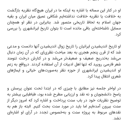
او در کنار این مساله با اشاره به اینکه ما در ایران هیچ‌گاه نظریه بازگشت
به خلافت یا نظریه خلافت نداشته‌ایم شکافی عمیق میان ایران و بقیه
جهان اسلام به لحاظ تاریخی متصور شد. بنابراین در نظر او همچنان
مسایل ناشناخته‌ای باقی مانده است تا بتوان تاریخ ایرانشهری را بررسی
کرد.
او تاریخ اندیشیدن ایرانیان را تاریخ زوال اندیشیدن آنها دانست و مدعی
شد که از قرن پنجم هجری به بعد مباحث نظری‌ای که در آن زمان دنبال
می‌شد به‌تدریج ضعیف و ضعیف‌تر می‌شد و در کنارش درخت تنومند
شعر فارسی رویید که تنها اهل ادبیات از آن استفاده کردند. درواقع به‌ زعم
او اندیشیدن ایرانشهری از حوزه نظر به‌صورت‌های خیالی و ایماژهای
شعری انتقال پیدا کرد.
در اواخر جلسه نیز مطابق با چیزی که در ابتدا تحت عنوان پرسش و
پاسخ دانشجویان و نه نقد و ارزیابی مطرح شده بود، طباطبایی بیشتر به
توضیح نظریات خود در باب سنت پرداخت و اشاره کرد که امروز دیگر از
سنت بیرون آمده‌ایم اما باید در مورد سنت بحث کنیم. البته باز هم به
نقدهای مربوط به پروژه سنت و به‌خصوص تجدد در آرای او اشاره‌ای
نشد.