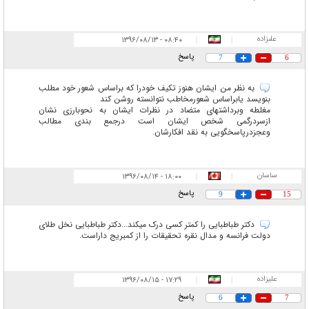
علىزاده
۰۸:۴۰ - ۱۳۹۶/۰۸/۱۳
|
|
پاسخ
7
6
به نظر من ايشان هنوز تكيف خودرا كه براساس شعور خود مطلب
بنويسد يابراساس شعورمخاطب نتوانسته روشن كند
مغلطه وبرداشتهاى متضاد در نظرات ايشان به نحوبارزى نشان
ازسردرگمى شخص ايشان است درجمع بندى مطالب
وعجزدرپاسخگويى به نقد افكارشان.
ساسان
۱۸:۰۰ - ۱۳۹۶/۰۸/۱۴
|
|
پاسخ
9
15
دکتر طباطبایی را کمتر کسی درک میکند...دکتر طباطبایی نخل طلای
دولت فرانسه و مدال نقره تحقیقات را از کمبریج داراست.
علیزاده
۱۷:۲۹ - ۱۳۹۶/۰۸/۱۵
|
|
پاسخ
6
7