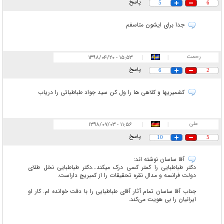
پاسخ
5
6
جدا برای ایشون متاسفم
رحمت
۱۵:۵۳ - ۱۳۹۸/۰۴/۲۰
|
|
پاسخ
6
2
کشمیریها و کلاهی ها را ول کن سید جواد طباطبائی را دریاب
علی
۱۱:۵۶ - ۱۳۹۸/۰۷/۰۳
|
|
پاسخ
10
5
آقا ساسان نوشته اند:
دکتر طباطبایی را کمتر کسی درک میکند...دکتر طباطبایی نخل طلای
دولت فرانسه و مدال نقره تحقیقات را از کمبریج داراست.
جناب آقا ساسان تمام آثار آقای طباطبایی را با دقت خوانده ام. کار او
ایرانیان را بی هویت می‌کند.