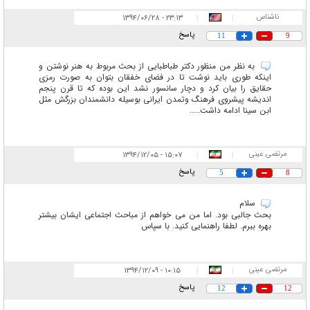
ناشناس
۲۳:۱۳ - ۱۳۹۴/۰۶/۲۸
|
|
پاسخ
11
9
به نظر من منظور دکتر طباطبایی از بحث مربوط به هنر نوشتن و
اینکه طوری باید نوشت تا در فضای خفقان بتوان به صورت رمزی
حقایق را بیان کرد و دچار سانسور نشد این بوده که تا قرن پنجم
اندیشه پیشروی فرهنگ وتمدن ایرانی بوسیله دانشمندان بزرگش مثل
ابن سینا ادامه داشت.....
مرتضی عینی
۱۵:۰۷ - ۱۳۹۴/۱۲/۰۵
|
|
پاسخ
5
8
سلام
بحث جالبی بود. اما من می خواهم از مباحث اجتماعی ایشان بیشتر
بهره ببرم. لطفا راهنمایی کنید. با سپاس
مرتضی عینی
۱۰:۱۵ - ۱۳۹۴/۱۲/۰۹
|
|
پاسخ
12
12