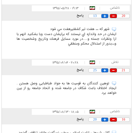
ناشناس
۱۹:۱۳ - ۱۳۹۵/۰۵/۲۸
|
|
پاسخ
13
20
شهر كه ،،، هفت تير كشقتيرهفت مي شود
ايشان در حد واندازه اي نيستند كه برايشان دست وبا بشكنيد انهم با
ارا ونظرات جسته و.....در مورد مسايل فرهنك وتاريخ وشخصيت ها
و،،،بدور از استدلال محكم ومنطقي
تلاش
۲۰:۲۸ - ۱۳۹۵/۰۶/۰۴
|
|
پاسخ
25
21
توهین کنندگان به قومیت ها به جواد طباطبایی وصل هستن .
ایجاد اختلاف باعث شکاف در جامعه شده و اتحاد جامعه رو از بین
خواهد برد.
ناشناس
۱۸:۰۵ - ۱۳۹۵/۰۸/۱۳
|
|
پاسخ
20
16
کاش شریعتی ازامت اسلامی سخن نمیگفت وانقد تناقض گونبود