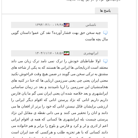
پاسخ ها
ناشناس
|
۱۹:۴۸ - ۱۳۹۴/۰۴/۱۰
چیه سخن حق بهت فشار آورده؟ نقد کن عمو! داستان گویی
مال بچه هاست
ایرانهشری
|
۱۸:۵۶ - ۱۴۰۴/۱۱/۱۷
اولا طباطبای خودش را ترک نمی نامد ترک زبان می داند
معتقد است اذربایجانی ها ایرانی ها هستند که به یکی از شاخه های
مشتق به ترکی سخن می گویند در ضمن هیچ وقت فراخوش نکنید
معنی ایران یعنی چی یعنی سرزمین اریایی ها که حتا در کتیه های
هخامنشیان این سرزمین را اریا نامیدنند و بعد در زمان ساسانی
ایرانشهری و بعد خلاصه شده ان یعنی ایران نمی گم ما پان فارس
داریم داریم انانی که نژاد پرستن انانی که اقوام دیگر ایرانی را
ارزشی برایشان قائل نیستن انانی که خود را برتر از افغان ها می
دانند و انان را تحقیر می کنند و می دانی نقطه ی مقابل این نژاد
پرستی چیست بله ایرانشهری ها کسانی که همه ی اقوام ایرانی
اعم از اذری و لر و کرد و فارس و بلوچ را برابر و هم خانواده می
دانند کسانی که با هر تجزیه طلب و هرکسی که صد ایران است