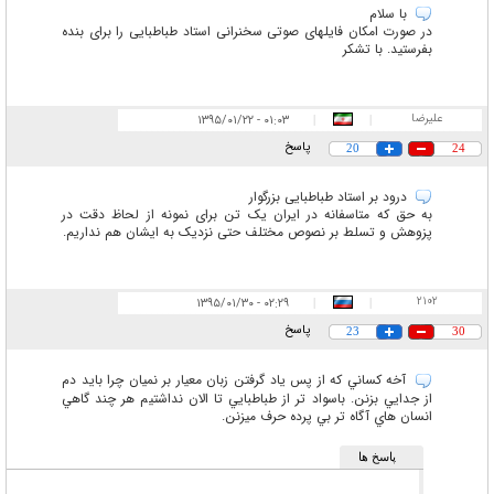
با سلام
در صورت امکان فایلهای صوتی سخنرانی استاد طباطبایی را برای بنده
بفرستید. با تشکر
علیرضا
۰۱:۰۳ - ۱۳۹۵/۰۱/۲۲
|
|
پاسخ
20
24
درود بر استاد طباطبایی بزرگوار
به حق که متاسفانه در ایران یک تن برای نمونه از لحاظ دقت در
پزوهش و تسلط بر نصوص مختلف حتی نزدیک به ایشان هم نداریم.
٢١٠٢
۰۲:۲۹ - ۱۳۹۵/۰۱/۳۰
|
|
پاسخ
23
30
آخه کساني که از پس ياد گرفتن زبان معيار بر نميان چرا بايد دم
از جدايي بزنن. باسواد تر از طباطبايي تا الان نداشتيم هر چند گاهي
انسان هاي آگاه تر بي پرده حرف ميزنن.
پاسخ ها