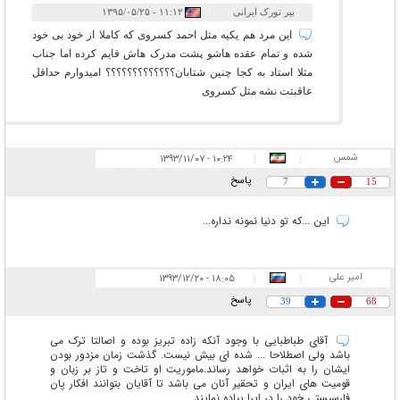
بیر تورک ایرانی
|
۱۱:۱۲ - ۱۳۹۵/۰۵/۲۵
این مرد هم یکیه مثل احمد کسروی که کاملا از خود بی خود
شده و تمام عقده هاشو پشت مدرک هاش قایم کرده اما جناب
مثلا استاد به کجا چنین شتابان؟؟؟؟؟؟؟؟؟؟؟؟؟ امیدوارم حداقل
عاقبتت نشه مثل کسروی
شمس
۱۰:۲۴ - ۱۳۹۳/۱۱/۰۷
|
|
پاسخ
7
15
این ...که تو دنیا نمونه نداره...
امیر علی
۱۸:۰۵ - ۱۳۹۳/۱۲/۲۰
|
|
پاسخ
39
68
آقای طباطبایی با وجود آنکه زاده تبریز بوده و اصالتا ترک می
باشد ولی اصطلاحا ... شده ای بیش نیست. گذشت زمان مزدور بودن
ایشان را به اثبات خواهد رساند.ماموریت او تاخت و تاز بر زبان و
قومیت های ایران و تحقیر آنان می باشد تا آقایان بتوانند افکار پان
فارسیستی خود را در ایرا پیاده نمایند.