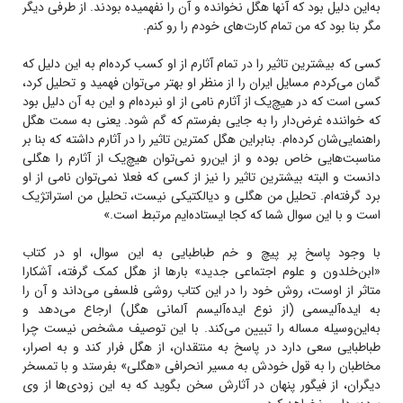
به‌این دلیل بود که آنها هگل نخوانده و آن را نفهمیده بودند. از طرفی دیگر
مگر بنا بود که من تمام کارت‌های خودم را‌ رو کنم.
کسی که بیشترین تاثیر را در تمام آثارم از او کسب کرده‌ام به این دلیل که
گمان می‌کردم مسایل ایران را از منظر او بهتر می‌توان فهمید و تحلیل کرد،
کسی است که در هیچ‌یک از آثارم نامی از او نبرده‌ام و این به آن دلیل بود
که خواننده غرض‌دار را به جایی بفرستم که گم شود. یعنی به سمت هگل
راهنمایی‌شان کرده‌ام. بنابراین هگل کمترین تاثیر را در آثارم داشته که بنا بر
مناسبت‌هایی خاص بوده و از این‌رو نمی‌توان هیچ‌یک از آثارم را هگلی
دانست و البته بیشترین تاثیر را نیز از کسی که فعلا نمی‌توان نامی از او
برد گرفته‌ام. تحلیل من هگلی و دیالکتیکی نیست، تحلیل من استراتژیک
است و با این سوال شما که کجا ایستاده‌ایم مرتبط است.»
با وجود پاسخ پر پیچ‌ و‌ خم طباطبایی به این سوال، او در کتاب
«ابن‌خلدون و علوم اجتماعی جدید» بارها از هگل کمک گرفته، آشکارا
متاثر از اوست، روش خود را در این کتاب روشی فلسفی می‌داند و آن را
به ایده‌آلیسمی (از نوع ایده‌آلیسم آلمانی هگل) ارجاع می‌دهد و
به‌این‌وسیله مساله را تبیین می‌کند. با این توصیف مشخص نیست چرا
طباطبایی سعی دارد در پاسخ به منتقدان، از هگل فرار کند و به اصرار،
مخاطبان را به قول خودش به مسیر انحرافی «هگلی» بفرستد و با تمسخر
دیگران، از فیگور پنهان در آثارش سخن بگوید که به این زودی‌ها از وی