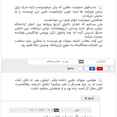
عدم قبول مسولیت مطلبی که بیان میشودوعدم ارایه مدرک برای
سخن ونوشته ها جنبه خوبی ازشخصیت علمی این نویسنده را به
نمایش نمیگذارد.
طباطبایی میفرمایند الهام علیف بی سوادهست
ولی میدانیم که ایشان دکترای تاریخ وروابط بین الملل ازدانشگاه
دولتی مسکو دارند ومدتی درپژوهشکده دولتی ارتباطات بین المللی
مسکو تدریس کرده اند وبه زبانهای ترکی وروسی وانگلیسی وفرانسه
صحبت میکنند
این گونه مطالب اشتباه میتواند هر نویسنده یا متفکری رانزد مخاطب
بی اعتبارکندمضافآاینکه به نحوی اززیرانتقاد وجبران خطا طفره رود.
ناشناس
۰۰:۵۱ - ۱۳۹۶/۱۰/۲۹
|
|
پاسخ
6
3
هرکسی میتواند نظری داشته باشد. ایشون هم. نه قابل اثبات
است نه رد. چرا همدیگر را طرد میکنیم؟ تعامل اندیشه راهگشاست.
کاش جلال آل احمد زنده بود و با طباطبایی مناظره داشت.
پاسخ ها
علی
|
۰۲:۰۹ - ۱۴۰۰/۰۱/۲۳
اوینی اگر بود برایش کفایت میکرد