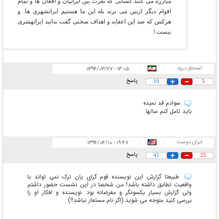
مبارزه می کنند کسانی که نفرت بین ایرانیان و افغان ها و تمام
اقوام دیگر ازبین می برند بله این ما هستیم ایرانشهری ها. و
هرکس که ضد این اعقاید و اهداف سخنی گفت بدانید ایرانهشری
نیست !
اسحاق درود
۱۳:۰۵ - ۱۳۹۴/۰۳/۲۷
|
|
پاسخ
10
5
سوادم قد نمیده
باید تامل کنم سالها
ایران دوست
۱۹:۴۷ - ۱۳۹۴/۰۴/۱۰
|
|
پاسخ
41
25
طبیعتا گزارش این نویسنده قوم گرای پان ترک نمی تواند با
واقعیت تطابق داشته باشد! من شخصا در این نشست حضور داشتم
ولی گزارش بسیار یکسونگر و مغرضانه بود. نویسنده و افکار او را
بررسی کنید متوجه می شوید.(اگر نام مستعار نباشد!!)