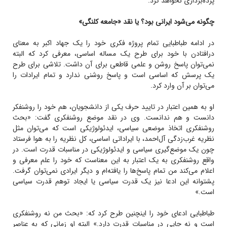
پرده‌برداری نخواهد کرد.
چگونه می‌شود ایرانی بود؟ یا نقد «جامعه کلنگی»
در ادامه طباطبایی تمام پروژه فکری خود را یک جهاد اکبر به معنای
در‌افتادن با خود برای طرح یک مساله اساسی، معرفی کرد که البته
نمی‌توان پاسخ روشن و علمی قاطعی برای آن داشت. تلاشی برای طرح
یک پرسش که اساسی است و پاسخ روشنی ندارد و تمام ایرادات را
می‌توان بر آن وارد کرد.
او به همین اعتبار در تایید حرف یکی از دانشجویان، هم خود را روشنفکر
دانست و هم ندانست. وی در نقد موضع روشنفکری گفت: «بحث
روشنفکری اتخاذ موضعی سیاسی، ایدئولوژیکی است که می‌توان مثل
نظریه غرب‌زدگی آل‌احمد، با ایراداتی اساسی، کل نظریه را به هوا فرستاد
چون یک موضع‌گیری سیاسی و ایدئولوژیکی در مناسبات قدرت است. در
واقع روشنفکری به یک‌ اعتبار به‌ این معناست که خود را علم معرفی و
اعلام می‌کند من تمام پاسخ‌ها را یافته‌ام و دیگر ایرادی نمی‌توان گرفت.
پشتوانه این ادعا نیز یک قدرت سیاسی یا ایجاد توهم قدرت سیاسی
است.»
طباطبایی ادعای خود را اینچنین طرح کرد که: «بحث من نه روشنفکری
است و نه جایی در مناسبات قدرت دارد.» البته او زمانی که به عناصر