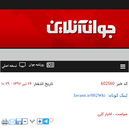
روزنامه جوان
نسخه اصلی
Toggle
navigation
کد خبر:
602560
تاریخ انتشار:
۲۶ تير ۱۳۹۲ - ۱۰:۲۹
لینک کوتاه:
سیاست
اخبار کلی
»