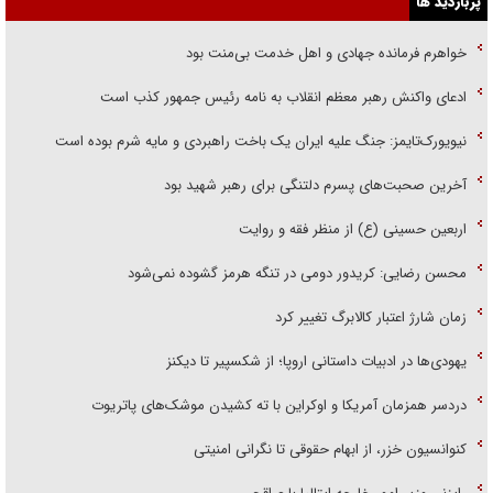
پربازدید ها
خواهرم فرمانده جهادی و اهل خدمت بی‌منت بود
ادعای واکنش رهبر معظم انقلاب به نامه رئیس جمهور کذب است
نیویورک‌تایمز: جنگ علیه ایران یک باخت راهبردی و مایه شرم بوده است
آخرین صحبت‌های پسرم دلتنگی برای رهبر شهید بود
اربعین حسینی (ع) از منظر فقه و روایت
محسن رضایی: کریدور دومی در تنگه هرمز گشوده نمی‌شود
زمان شارژ اعتبار کالابرگ تغییر کرد
یهودی‌ها در ادبیات داستانی اروپا؛ از شکسپیر تا دیکنز
دردسر همزمان آمریکا و اوکراین با ته کشیدن موشک‌های پاتریوت
کنوانسیون خزر، از ابهام حقوقی تا نگرانی امنیتی