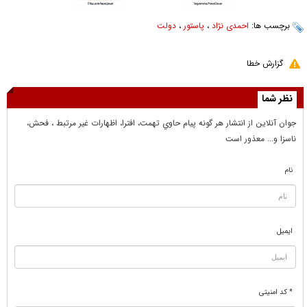
برچسب ها:
احمدی نژاد
،
پاستور
،
دولت
گزارش خطا
نظر شما
جوان آنلاين از انتشار هر گونه پيام حاوي تهمت، افترا، اظهارات غير مرتبط ، فحش،
ناسزا و... معذور است
نام
ایمیل
* کد امنیتی