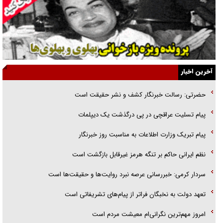
قصه ناتمام سرویس مدارس
آیا مقاومت فلسطین خلع‌سلاح می‌شود؟
الگوی وحدت‌آفرین در ادراک سیاست خارجی
آخرین اخبار
گفتگوی دکتر اخوان مدیرمسئول روزنامه جوان با برنامه تلویزیونی «نبرد
حضرتی: رسالت خبرنگار کشف و نشر حقیقت است
هرمز»
پیام تسلیت عراقچی در پی درگذشت یک دیپلمات
امام حسین (ع) کشته سیرت‌های عصر جاهلی شد
پیام تبریک وزارت اطلاعات به مناسبت روز خبرنگار
فریاد‌ها و ناله‌های دوستان مبارزدلم را آتش می‌زد
نظم ایرانی حاکم بر تنگه هرمز غیرقابل بازگشت است
سردار کرمی: خبررسانی عرصه نبرد روایت‌ها و حقیقت‌ها است
تعهد دولت به نخبگان فراتر از پیام‎‌های تشریفاتی است
امروز مهم‌ترین نگرانی‌ام معیشت مردم است