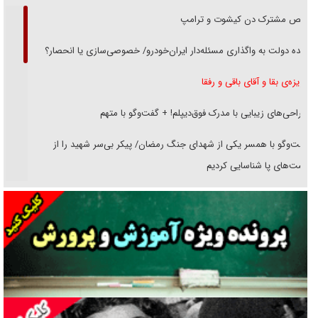
رقص مشترک دن کیشوت و ترامپ
دنده دولت به واگذاری مسئله‌دار ایران‌خودرو/ خصوصی‌سازی یا انحصار؟
غریزه‌ی بقا و آقای باقی و رفقا
جراحی‌های زیبایی با مدرک فوق‌دیپلم! + گفت‌وگو با متهم
گفت‌وگو با همسر یکی از شهدای جنگ رمضان/ پیکر بی‌سر شهید را از
انگشت‌های پا شناسایی کردیم
نسلی که آنلاین الگو می‌گیرد
گفت‌وگو با آیت‌الله جاودان/ جفای مخالفان مکانت معنوی رهبر شهید را
ارتقا می‌داد
راننده مست به قانون می‌خندد
همه آقای دوربینی شده‌ایم!