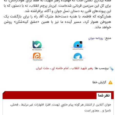
قصه بیداری نسلی است که فهمیده رهبر شهید، نه فقط برای هوادارانش، که
برای کل این سرزمین قربانی شده‌است. این‌بار پرچم انقلاب، نه با دستور، که با
این پیوند‌های قلبی به دستان نسل جوان و آگاه، برافراشته شد.
همان‌گونه که فاطمه، با هدیه دست‌خط متبرک آقا، راه را برای بازگشت یک
هم‌وطن هموار کرد، مسیر آینده ما نیز با همین «عشق کینه‌شکن» روشن
خواهد ماند.
منبع:
روزنامه جوان
برچسب ها:
رهبر شهید انقلاب
،
امام خامنه ای
،
ملت ایران
گزارش خطا
نظر شما
جوان آنلاين از انتشار هر گونه پيام حاوي تهمت، افترا، اظهارات غير مرتبط ، فحش،
ناسزا و... معذور است