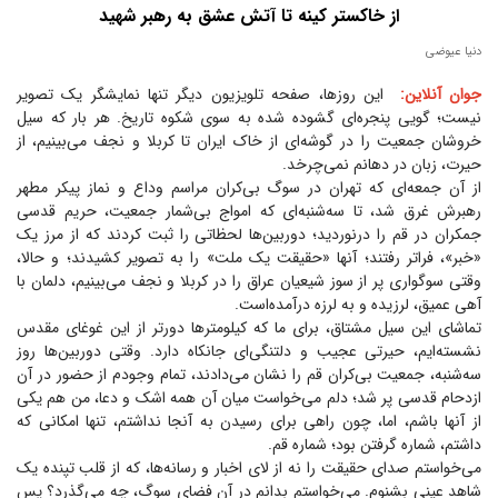
از خاکستر کینه تا آتش عشق به رهبر شهید
دنیا عیوضی
جوان آنلاین:
این روزها، صفحه تلویزیون دیگر تنها نمایشگر یک تصویر
نیست؛ گویی پنجره‌ای گشوده شده به سوی شکوه تاریخ. هر بار که سیل
خروشان جمعیت را در گوشه‌ای از خاک ایران تا کربلا و نجف می‌بینیم، از
حیرت، زبان در دهانم نمی‌چرخد.
از آن جمعه‌ای که تهران در سوگ بی‌کران مراسم وداع و نماز پیکر مطهر
رهبرش غرق شد، تا سه‌شنبه‌ای که امواج بی‌شمار جمعیت، حریم قدسی
جمکران در قم را درنوردید؛ دوربین‌ها لحظاتی را ثبت کردند که از مرز یک
«خبر»، فراتر رفتند؛ آنها «حقیقت یک ملت» را به تصویر کشیدند؛ و حالا،
وقتی سوگواری پر از سوز شیعیان عراق را در کربلا و نجف می‌بینیم، دلمان با
آهی عمیق، لرزیده و به لرزه درآمده‌است.
تماشای این سیل مشتاق، برای ما که کیلومتر‌ها دورتر از این غوغای مقدس
نشسته‌ایم، حیرتی عجیب و دلتنگی‌ای جانکاه دارد. وقتی دوربین‌ها روز
سه‌شنبه، جمعیت بی‌کران قم را نشان می‌دادند، تمام وجودم از حضور در آن
ازدحام قدسی پر شد؛ دلم می‌خواست میان آن همه اشک و دعا، من هم یکی
از آنها باشم، اما، چون راهی برای رسیدن به آنجا نداشتم، تنها امکانی که
داشتم، شماره گرفتن بود؛ شماره قم.
می‌خواستم صدای حقیقت را نه از لای اخبار و رسانه‌ها، که از قلب تپنده یک
شاهد عینی بشنوم. می‌خواستم بدانم در آن فضای سوگ، چه می‌گذرد؟ پس