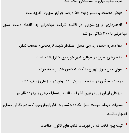
شرط جدید برای بازنشستگی اعلام شد
هوش مصنوعی، بستر وقوع ۵۵ درصد جرایم سایبری آفریقاست
کلاهبرداری و پولشویی در قالب شرکت مهاجرتی به کانادا/ دست مدیر
مهاجرتی با ۳۰۰ شاکی رو شد
ادعا درباره «نحوه رد زنی محل استقرار شهید لاریجانی» صحت ندارد
انفجار‌های امروز در حوالی شهر خورموج کنترل‌شده است
هوای قابل قبول تهران با ثبت شاخص ۸۵ در نیمه مرداد
ترافیک سنگین در جاده چالوس/ تردد روان در مرز‌های زمینی کشور
مرز‌های ایران زیر ذره‌بین اشراف اطلاعاتی/مقابله جدی با پدیده قاچاق
عملیات انهدام مهمات عمل نکرده دشمن در آذربایجان‌غربی/ مردم نگران صدای
انفجار نباشند
ثبت پنج تالاب قم در فهرست تالاب‌های قانون حفاظت