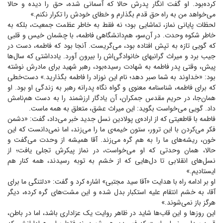
کرده‌بود. او گفت انگار پدرش حالا که آسمانی شده، حق را دیده و حالا
می‌خواهد من به راه حق قدم بگذارم و خطای خودش را تکرار نکنم.»
لحظات پایانی نماز، تماشایی بود؛ نه فقط به خاطر عظمت جمعیت، بلکه به
خاطر شکوه وحدت. در آن‌سو، هم‌دانشگاهی فاطمه، با چشمان خیس و قلبی
که گویی تازه به تپش افتاده بود، می‌گریست. آنجا بود که فاطمه، دست در
جیب برد و میراث گرانبهای خانوادگی‌اش را بیرون آورد. یادداشتی که سال‌ها
پیش، وقتی پدر فاطمه به شهادت رسیده‌بود، رهبر شهید برای مادرش نوشته
بود: «خداوند به شما صبر دهد؛ نام این نوزاد را فاطمه بگذارید.» دست‌خطی
که برای فاطمه، شناسنامه معنوی و گواه نگاه پدرانه رهبر به زندگی او بود. او
همان‌جا، در حریم مقدس جمکران، آن یادگار ارزشمند را به دست هم‌نامش
داد. گویی می‌خواست بگوید: این میراث عشق، متعلق به همه ماست.
فاطمه با قاطعیتی که از اراده‌ی پولادین نسل جدید خبر می‌داد، گفت: «دشمن
فکر می‌کردن با این ترور، ستون خیمه‌ی ما را می‌زند، اما نمی‌دانست که این
خون، ریشه‌های ما را به هم گره می‌زند. آقا همیشه از وحدت می‌گفت و
حالا، همان وحدتی که او می‌خواست، در نماز پیکرش تجلی یافت؛ از
نسل‌های انقلابی تا دل‌هایی که از خشم به توبه رسیدند، همه کنار هم
ایستادیم.»
او بر ادامه راه با هدایت «آقا سید مجتبی» اشاره کرد و گفت: «دلتنگی ما برای
آقا، به خشم انتقام علیه استکبار بدل شده و این مشت‌های گره کرده، دیگر
هرگز باز نمی‌شوند.»
این روز‌ها و این قاب‌ها شاید در ظاهر روایت یک عزاداری باشد، اما در باطن،