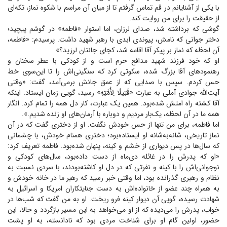
با یکی از آشنایانم در قم تماس گرفتم تا از میان آن مراسم با شکوه نماز، تکه‌ای
از حقیقت را برای من روایت کند.
گوشی که برداشته شد، صدای لرزان، اما استوار «فاطمه» در گوشم پیچید؛
دختر جوانی که نامش، پیوندی ابدی با رهبر شهید داشت. پرسیدم: «فاطمه،
آن لحظه که نماز بر پیکر آقا اقامه شد، کجای جانتان لرزید؟»
او که خود فرزند شهید مدافع حرم است و از کودکی با عطر سخنان و
رهنمود‌های آقا بزرگ شده، سکوتی کرد که سنگینی‌اش را تا این‌سوی خط
حس کردم. سپس با صدایی که از عمق جانش برمی‌آمد، گفت: «وقتی
آیت‌الله جوادی آملی به عبارت «قَتِیلًا لِأُمَّتِهِ» رسید، گویی زمان ایستاد. اینکه
آقا کشته راه امتش شده‌بود. همین یک عبارت، کار دل همه را تمام کرد. انگار
همه ما در آن لحظه، یک‌بار مردیم و دوباره با آرمان‌های او زنده شدیم.».
اما فاطمه، برای من تنها از حس خودش نگفت. او از دختری گفت که در آن
نماز تاریخی، شانه‌به‌شانه او ایستاده‌بود؛ دختری همنام خودش، با چشمانی
که سال‌ها در پس دیواری از خشم و کینه، پنهان شده‌بود. فاطمه تعریف کرد:
«او که پدرش را در غائله دی‌ماه از دست داده‌بود، سال‌های کودکی و
نوجوانی‌اش را با کینه و نفرتی که در دل او کاشته‌بودند، با سردی نسبت به
نظام و رهبری گذرانده بود، اما وقتی خبر رسید که رهبر ما در خانه خودش و
به همراه چند عضو از خانواده‌اش به دست جنایتکاران امریکا و اسرائیل به
شهادت رسیده، گویی آن دیوار کینه فرو ریخت. او به من گفت که شب‌ها در
خواب، پدرش را می‌دیده که از او می‌خواهد به این مسیر بازگردد و حالا، این
حضور، اولین گام او برای شناخت مردی بود که نادانسته، به او پشت