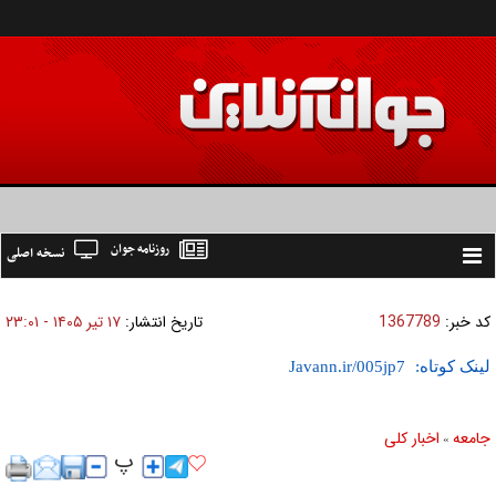
روزنامه جوان
نسخه اصلی
Toggle
navigation
کد خبر:
1367789
تاریخ انتشار:
۱۷ تير ۱۴۰۵ - ۲۳:۰۱
لینک کوتاه:
جامعه
اخبار كلی
»