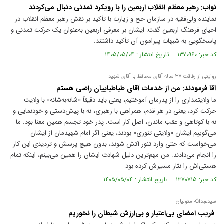
نواب: رهبر معظم انقلاب اربعین را با رویکرد تمدنی دنبال می‌کردند
نماینده ولی‌فقیه در سازمان حج و زیارت با تأکید بر نقش رهبر معظم انقلاب در
احیای فرهنگ اربعین گفت: ایشان بر معرفی اربعین به‌عنوان یک حرکت تمدنی و
پاسخگویی به شبهات پیرامون آن تأکید داشتند.
کد خبر: ۱۳۷۰۹۶۰ تاریخ انتشار : ۱۴۰۵/۰۵/۰۴
روایتی از رفاقت ۳۷ ساله آقای محافظ با آقای شهید
آقا فرمودند: من از خدمات آقای طباطباییان راضی هستم
ما ولایتمداری را از پدرمان آموختیم، یعنی باید دقیقاً «شانه‌به‌شانه» با ولایت
حرکت کرد، یعنی در هر قدم، همراهی با رهبری، نه با پیش‌دستی و خودنمایی و
نه با کوتاهی و عقب ماندن، اصل کار است. پدر خود تجسم همین معنا بود. ما
می‌گوییم ایشان «ولایتی تنوری» بودند، یعنی اگر امام شهیدمان از ایشان
می‌خواست که حتی وارد تنور آتش شوند، بدون هیچ پرسش و تردیدی این کار
را انجام می‌دادند. من مهم‌ترین دلیل شهادت ایشان را همین می‌بینم، اینکه تمام
هستی‌اش را نثار مسیرش کرده بود
کد خبر: ۱۳۷۰۷۱۵ تاریخ انتشار : ۱۴۰۵/۰۵/۰۴
سیدعبدالله متولیان
فریب امضای بی‌اعتبار و بی‌ارزش شیطان را نخوریم