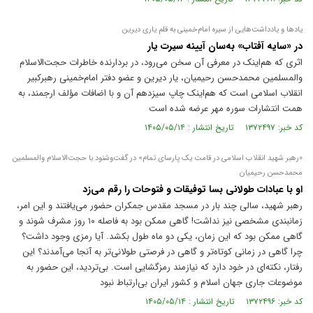
یاد‌ها و یادداشت‌هایی از سیره امام‌خمینی به قلم یاری دیرین
در «سایه آفتاب» به‌سان آیینه سیرت یار
اثری که هم‌اینک در معرفی آن سخن می‌رود، در بردارنده خاطرات حجت‌الاسلام
والمسلمین محمدحسن رحیمیان، یار دیرین و عضو دفتر امام‌خمینی رهبرکبیر
انقلاب اسلامی است که هم‌اینک چاپ سیزدهم آن و با اضافات مؤلف ارجمند، به
همت انتشارات سوره مهر عرضه شده است
کد خبر: ۱۳۷۲۴۹۷ تاریخ انتشار : ۱۴۰۵/۰۵/۱۴
«رهبر شهید انقلاب اسلامی در قامت یک پارسای تمام» در گفت‌و‌شنود با حجت‌الاسلام والمسلمین
محمدحسن رحیمیان
او با عبادات طولانی بسا توفیقات و فتوحات را رقم می‌زد
رهبر شهید، سالی چند بار در مسجد مقدس جمکران حضور می‌یافتند و این امر،
زمانبندی مشخصی نیز نداشت! گاهی ممکن بود به فاصله ۱۰ روز مشرف شوند و
گاهی ممکن بود که این زمان، یکی دو ماه طول بکشد. آیا رمزی وجود داشت؟
چرا گاهی در زمانی کوتاه‌تر و گاهی در فرصتی طولانی‌تر به آنجا می‌آمدند؟ این
رفتار، نکته‌ای در خود دارد که نیازمند رمزگشایی است. بی‌تردید، این حضور به
موضوعات جاری جهان اسلام و کشور ایران بی‌ارتباط نبود
کد خبر: ۱۳۷۲۴۹۶ تاریخ انتشار : ۱۴۰۵/۰۵/۱۴