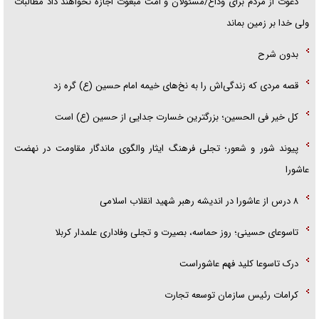
دعوت از مردم برای وداع/مسئولان و امت مبعوث اجازه نخواهند داد مطالبات
ولی خدا بر زمین بماند
بدون شرح
قصه مردی که زندگی‌اش را به نخ‌های خیمه امام حسین (ع) گره زد
کل خیر فی الحسین؛ بزرگترین خسارت جدایی از حسین (ع) است
پیوند شور و شعور؛ تجلی فرهنگ ایثار والگوی ماندگار مقاومت در نهضت
عاشورا
۸ درس از عاشورا در اندیشه رهبر شهید انقلاب اسلامی
تاسوعای حسینی؛ روز حماسه، بصیرت و تجلی وفاداری علمدار کربلا
درک تاسوعا کلید فهم عاشوراست
کرامات رئیس سازمان توسعه تجارت