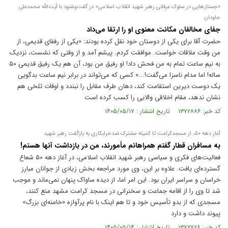
«جستار‌هایی در سلوک عرفانی رهبر شهید انقلاب اسلامی» در گفت‌و‌شنود با آیت‌الله محمدعلی
جاودان
جفای مخالفان مکانت معنوی او را ارتقا می‌داد
حضرت آقا برای یکی از دوستان خود نقل کرده بودند: «یکی از رفقای قدیمی، از
من وقت ملاقات خواست. موافقت کردم. پیشم آمد و از وقتی که نشست، نزدیک
به نیم ساعت تمام به من فحش داد! او رفیق من بود، آن هم یک رفیق قدیمی ۵۰
ساله! اما مدام ناسزا می‌گفت!...» کسی که می‌تواند در برابر نیم ساعت بدگویی
یک دوست دیرین استقامت کند، دهان طرف مقابل را نبندد و اوقات تلخی هم
نشان ندهد، مقام اخلاقی والایی را کسب کرده است
کد خبر: ۱۳۷۲۸۸۶ تاریخ انتشار : ۱۴۰۵/۰۵/۱۷
آغاز دهه ۵۰، از مسجدکرامت تا کمیته مشترک ضدخرابکاری به بازگفت رهبر شهید
به مسافران قطار گفتم همراهانم مأمورند، من در بازداشت آنها هستم!
فعالیت‌های فکری و سیاسی رهبر شهید انقلاب اسلامی، در آغاز دهه ۵۰ شعاع
گسترده‌ای یافت. علاوه بر این، وی مورد مراجعه بخش زیادی از جوانان مبارز
خراسان و سراسر ایران بود. این امر اما، از دیده ساواک پنهان نمی‌ماند و موجب
شد تا وی را از اقامه جماعت و سخنرانی در مسجد کرامت مشهد منع کنند،
مسجدی که از بدو تأسیس خود و تا هم اینک با نام پرآوازه «خامنه‌ای بزرگ»
پیوند داشت و دارد
کد خبر: ۱۳۷۲۷۲۸ تاریخ انتشار : ۱۴۰۵/۰۵/۱۴