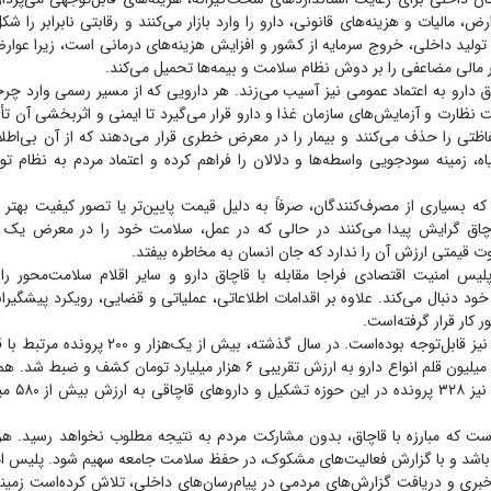
 مالیات و هزینه‌های قانونی، دارو را وارد بازار می‌کنند و رقابتی نابرابر را ش
تولید داخلی، خروج سرمایه از کشور و افزایش هزینه‌های درمانی است، زیرا عوا
ار مالی مضاعفی را بر دوش نظام سلامت و بیمه‌ها تحمیل می‌کند.
ق دارو به اعتماد عمومی نیز آسیب می‌زند. هر دارویی که از مسیر رسمی وارد چر
ظارت و آزمایش‌های سازمان غذا و دارو قرار می‌گیرد تا ایمنی و اثربخشی آن تأی
فاظتی را حذف می‌کنند و بیمار را در معرض خطری قرار می‌دهند که از آن بی‌اط
اه، زمینه سودجویی واسطه‌ها و دلالان را فراهم کرده و اعتماد مردم به نظام تو
ه بسیاری از مصرف‌کنندگان، صرفاً به دلیل قیمت پایین‌تر یا تصور کیفیت بهتر 
چاق گرایش پیدا می‌کنند در حالی که در عمل، سلامت خود را در معرض یک 
ت قیمتی ارزش آن را ندارد که جان انسان به مخاطره بیفتد.
یس امنیت اقتصادی فراجا مقابله با قاچاق دارو و سایر اقلام سلامت‌محور را 
ود دنبال می‌کند. علاوه بر اقدامات اطلاعاتی، عملیاتی و قضایی، رویکرد پیشگیر
 کار قرار گرفته‌است.
نتایج این اقدامات نیز قابل‌توجه بوده‌است. در سال گذشته،
شد و بیش از ۱۳۵ میلیون قلم انواع دارو به ارزش تقریبی ۶ هزار میلیارد تومان
نخست سال ۱۴۰۵
است که مبارزه با قاچاق، بدون مشارکت مردم به نتیجه مطلوب نخواهد رسید. هر 
باشد و با گزارش فعالیت‌های مشکوک، در حفظ سلامت جامعه سهیم شود. پلیس ام
د خبری و دریافت گزارش‌های مردمی در پیام‌رسان‌های داخلی، تلاش کرده‌است زم