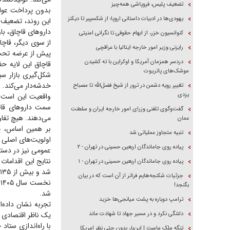
تضعیف پلیس، فروپاشی همه‌چیز
بدون پرداخت عوارض،
یهودی‌ها در ادبیات داستانی اروپا؛ از شکسپیر تا دیکنز
این روند، تضعیف 
دارو‌های قاچاق، ب
کنوانسیون خزر، از ابهام حقوقی تا نگرانی امنیتی
از سوی دیگر، قاچا
رایزنی وزیر امور خارجه ایتالیا با عراقچی
پیش از عرضه تحت ن
دردسر همزمان آمریکا و اوکراین با ته کشیدن
قاچاق این لایه ح
موشک‌های پاتریوت
شکل‌گیری بازار سی
خدشه‌دار می‌کند.
تغییر رویه دشمن در ترور از شیخ فضل‌الله تا مصباح
یزدی
واقعیت این است ک
سمت دارو‌های قا
گفت‌وگوی تلفنی وزرای امور خارجه ایران و سلطنت
می‌دهند. هیچ تفاو
عمان
بر همین اساس، پل
تنبیه متجاوز عملیاتی شد
اولویت‌های اصلی خ
پیاده روی جاماندگان اربعین حسینی در تهران - ۲
عمومی نیز در دستور
پیاده روی جاماندگان اربعین حسینی در تهران - ۱
جزئیات شکنجه‌هایم فراتر از آن است که در بیان
بگنجد!
شد.
ترامپ دوباره به پشت میانجی‌ها خزید
تجربه نشان داده‌
دلتنگی نکرد و در مسیر جهاد تا شهادت ماند
یک ناظر اقتصادی 
با راه‌اندازی ستا
تنگه ملک ماست | این‌بار بدون حتی نظر امریکا