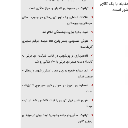
قابله با یک کالای
ترافیک در محور‌های کندوان و هراز سنگین است
کشور است.
هلاکت اعضای یک تیم تروریستی در جنوب استان
سیستان و بلوچستان
شرط جدید برای بازنشستگی اعلام شد
هوش مصنوعی، بستر وقوع ۵۵ درصد جرایم سایبری
آفریقاست
کلاهبرداری و پولشویی در قالب شرکت مهاجرتی به
کانادا/ دست مدیر مهاجرتی با ۳۰۰ شاکی رو شد
ادعا درباره «نحوه رد زنی محل استقرار شهید لاریجانی»
صحت ندارد
انفجار‌های امروز در حوالی شهر خورموج کنترل‌شده
است
هوای قابل قبول تهران با ثبت شاخص ۸۵ در نیمه
مرداد
ترافیک سنگین در جاده چالوس/ تردد روان در مرز‌های
زمینی کشور