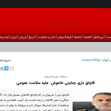
|
|
|
|
|
|
|
|
|
ست
بين‌الملل
اقتصاد
جامعه
فرهنگ‌و‌هنر
ایثار و مقاومت
تاریخ
ورزش
ايران
چندرسان
 کوتاه:
تاریخ انتش
سرهنگ علی صباحی‌فرد
قاچاق دارو، جنایتی خاموش علیه سلامت عمومی
قاچاق دارو را نمی‌توان در کنار قاچاق کالا‌های مصرفی قرار داد. ا
خانگی یا سایر کالا‌ها در درجه نخست یک آسیب اقتصادی به شمار
مستقیماً با جان انسان‌ها سروکار دارد و می‌تواند به بهای از د
زندگی بیماران تمام شود. از همین‌رو، این پدیده تهدیدی جد