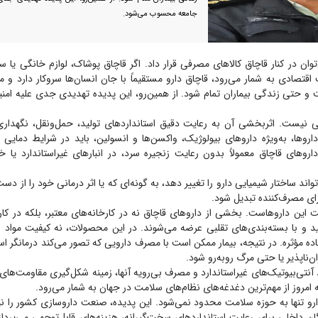
جامعه محسوب می‌شود.
توان در کنار قاچاق کالا‌های مصرفی قرار داد. اگر قاچاق پوشاک، لوازم خانگی یا سای
ادی به شمار می‌رود، قاچاق دارو مستقیماً با جان انسان‌ها سروکار دارد و می‌
 حتی زندگی بیماران تمام شود. از همین‌رو، این پدیده تهدیدی جدی علیه ام
لی نیست. اثربخشی آن به رعایت دقیق استاندارد‌های تولید، حمل‌ونقل، نگهداری
اروها، به‌ویژه دارو‌های بیولوژیک، واکسن‌ها و انسولین، باید در شرایط دما
ارو‌های قاچاق معمولاً بدون رعایت زنجیره سرد، در انبار‌های غیراستاندارد ی
ند ساختار شیمیایی دارو را تغییر دهد، به گونه‌ای که یا اثر درمانی خود را از د
ای مصرف‌کننده تبدیل شود.
ت این داروهاست. بخشی از دارو‌های قاچاق نه در کارخانه‌های معتبر، بلکه در کارگ
لید و با بسته‌بندی‌های تقلبی عرضه می‌شوند. در این محصولات، نه کیفیت مواد او
ده مؤثره. در نتیجه، بیمار ممکن است با مصرف دارویی که تصور می‌کند درمانگر 
ناپذیر یا حتی مرگ روبه‌رو شود.
 آنتی‌بیوتیک‌های غیراستاندارد و مصرف بی‌رویه آنها، زمینه شکل‌گیری مقاومت‌های 
 امروز از مهم‌ترین دغدغه‌های نظام‌های سلامت در جهان به شمار می‌رود.
ارو تنها به حوزه سلامت محدود نمی‌شود. این پدیده، صنعت داروسازی کشور را ن
گان داخلی برای رعایت استاندارد‌های سخت‌گیرانه، هزینه‌های قابل‌توجهی می‌پردازن