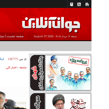
|
صفحه نخست
سیا
جمعه ۱۶ مرداد ۱۴۰۵ -
2026 August 07
لینک
کد خبر:
1367775
جامعه
اخبار كلی
»