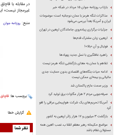
در مقابله با قاچاق
بازتاب روزنامه جوان ۱۵ مرداد در شبکه خبر
غیرمجاز نیست؛ این
مذاکرات تنگه هرمز با عمان دوجانبه است؛ موضوعات
ایران و آمریکا بعداً بررسی می‌شود
منبع:
روزنامه جوان
جزئیات برگزاری پیاده‌روی جاماندگان اربعین در تهران
اربعین؛ زبان مشترک قدم‌ها
فوتبال و آن «بالا»!
راهبرد غافلگیری با نسل جدید پهپاد‌ها
تفاهم با عمان به معنای بازگشایی تنگه هرمز نیست
ادامه حیات بنگاه‌های اقتصادی بدون حمایت جدی
مالیاتی و بیمه‌ای ممکن نیست
وزیر صمت عازم پاکستان شد
صرفه‌جویی مردم ۲ هزار مگاوات برق تولید کرد
برچسب ها:
قاچاق
،
آمریکا تحریم‌های یک شرکت هواپیمایی عراقی را لغو
کرد
گزارش خطا
بازگشت ۳ میلیون و ۱۷ هزار زائر اربعین به کشور
مواضع حکیمانه رهبر معظم انقلاب، نصب العین همه
نظر شما
مسئولان نظام باشد