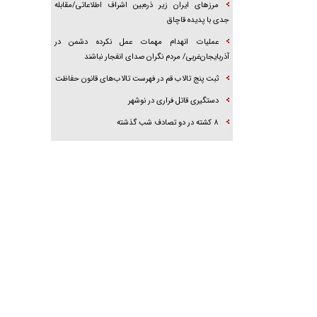
مرز‌های ایران زیر ذره‌بین اشراف اطلاعاتی/مقابله
جدی با پدیده قاچاق
عملیات انهدام مهمات عمل نکرده دشمن در
آذربایجان‌غربی/ مردم نگران صدای انفجار نباشند
ثبت پنج تالاب قم در فهرست تالاب‌های قانون حفاظت
دستگیری قاتل فراری در نوشهر
۸ کشته در دو تصادف شب گذشته