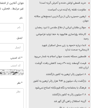
جوان آنلاين از انتشا
خرید قسطی اولش خنده و آخرش گریه است!
غير مرتبط ، فحش، نا
مقاومت نقشه راه آینده غرب آسیاست
اربعین حسینی؛ یکی از بزرگ‌ترین تجمع‌های سالانه
نام
جهان
جولان عقابان ایرانی از دفاع مقدس تا نبرد رمضان
کارخانه رؤیاسازی هالیوود به خط تولید فراموشی
ایمیل
رسید
ادعا درباره «نحوه رد زنی محل استقرار شهید
لاریجانی» صحت ندارد
فلسطین مسئله نخست جهان اسلام به شمار می‌رود
* کد امنیتی
قیمت گوسفند زنده ۳۰ درصد کاهش یافت؛ گوشت
ارزان نشد
۱.۸میلیون زائر اربعین به کشور بازگشتند
بازگشت یک میلیون و ۹۷۴ هزار زائر اربعین به کشور
* نظر
فرهنگ با بخشنامه و نگاه قیم‌مآبانه اصلاح نمی‌شود
۲.۸ میلیون زائر به کشور بازگشتند
گزینه استقلال راهی گل گهر شد