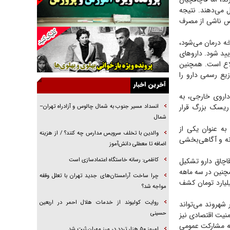
خرید قسطی اولش خنده و آخرش گریه است!
کل می‌دهند. نتیجه
رض ناشی از مصرف
فوتبال و آن «بالا»!
راهبرد غافلگیری با نسل جدید پهپاد‌ها
خه درمان می‌شود،
ید شود. دارو‌های
جنجال پزشکان تقلبی در صنعت زیبایی
لاع است. همچنین
یهودی‌ها در ادبیات داستانی اروپا؛ از شکسپیر تا
زیع رسمی دارو را
دیکنز
آخرین اخبار
داروی خارجی، به
گفت‌وگو با خواهر یکی از شهدای جنگ رمضان/
ریسک بزرگ قرار
خواهرم فرمانده جهادی و اهل خدمت بی‌منت بود
انسداد مسیر جنوب به شمال چالوس و آزادراه تهران–
شمال
جزئیات شکنجه‌هایم فراتر از آن است که در بیان
به عنوان یکی از
بگنجد!
والدین با تخلف سرویس مدارس چه کنند؟ / از هزینه
انه و آگاهی‌بخشی
اضافه تا معطلی دانش‌آموز
گزارش «جوان» از قوانین سخت‌گیرانه ۶ قاره در
برابر یورش به پاسگاه‌های پلیس
 بیش از یک‌هزار و ۲۰۰ پرونده مرتبط با قاچاق دارو تشکیل
کاظمی: رسانه خاستگاه اعتمادسازی است
 کشف و ضبط شد. همچنین در سه ماهه
چرا ساخت آرامستان‌های جدید تهران با تعلل وقفه
 نیز ۳۲۸ پرونده در این حوزه تشکیل و دارو‌های قاچاقی به ارزش بیش از ۵۸۰ میلیارد تومان کشف
مواجه شد؟
روایت کولیوند از خدمات هلال احمر در اربعین
شهروند می‌تواند
حسینی
نیت اقتصادی نیز
ینه مشارکت عمومی
امروز ۵۰ هزار تردد در مرز مهران ثبت شد