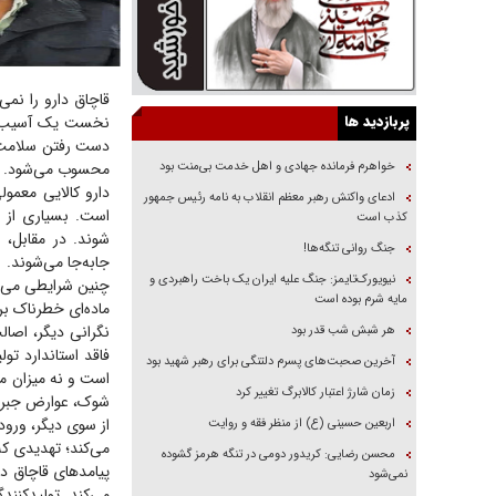
قاچاق دارو را نمی‌
پربازدید ها
نخست یک آسیب اقتص
دست رفتن سلامت و
خواهرم فرمانده جهادی و اهل خدمت بی‌منت بود
محسوب می‌شود.
دارو کالایی معمو
ادعای واکنش رهبر معظم انقلاب به نامه رئیس جمهور
است. بسیاری از د
کذب است
شوند. در مقابل، د
جنگ روانی تنگه‌ها!
جابه‌جا می‌شوند.
نیویورک‌تایمز: جنگ علیه ایران یک باخت راهبردی و
چنین شرایطی می‌توا
مایه شرم بوده است
ماده‌ای خطرناک بر
نگرانی دیگر، اصال
هر شبش شب قدر بود
فاقد استاندارد تو
آخرین صحبت‌های پسرم دلتنگی برای رهبر شهید بود
است و نه میزان ما
زمان شارژ اعتبار کالابرگ تغییر کرد
شوک، عوارض جبران‌
از سوی دیگر، ورود
اربعین حسینی (ع) از منظر فقه و روایت
می‌کند؛ تهدیدی که
محسن رضایی: کریدور دومی در تنگه هرمز گشوده
پیامد‌های قاچاق د
نمی‌شود
می‌کند. تولیدکنند