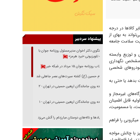
ر کالا‌ها در درجه
تواند به بهای از
پیشنهاد سردبیر
نیت سلامت جامعه
گفتگوی دکتر اخوان مدیرمسئول روزنامه جوان با
 و توزیع وابسته
برنامه تلویزیونی «نبرد هرمز»
یی مشخص نگهداری
بازتاب روزنامه جوان ۱۵ مرداد در شبکه خبر
ا خودرو‌های شخصی
امام حسین (ع) کشته سیرت‌های عصر جاهلی شد
ست بدهد یا حتی به
پیاده روی جاماندگان اربعین حسینی در تهران - ۲
اه‌های غیرمجاز و
لیه قابل اطمینان
پیاده روی جاماندگان اربعین حسینی در تهران - ۱
است، با مسمومیت،
فریاد‌ها و ناله‌های دوستان مبارزدلم را آتش می‌زد
میکروبی را فراهم
تغییر رویه دشمن در ترور از شیخ فضل‌الله تا مصباح
یز با چالش مواجه
یزدی
د، اما قاچاقچیان