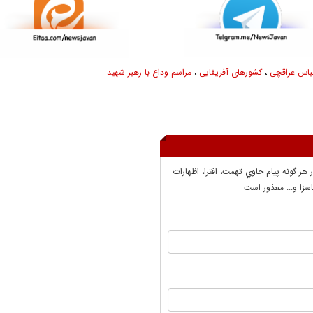
باس عراقچی
،
کشورهای آفریقایی
،
مراسم وداع با رهبر شهید
ر هر گونه پيام حاوي تهمت، افترا، اظهارات
سزا و... معذور است