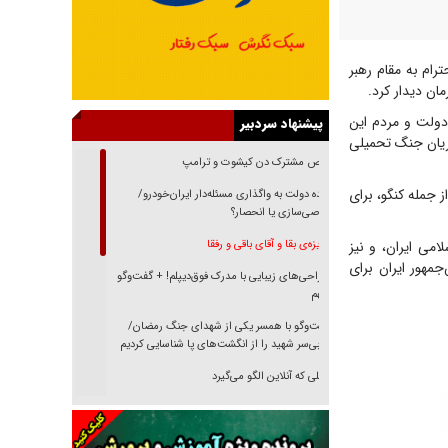
رام به مقام رهبر
ان دیدار کرد.
دولت و مردم این
پیشنهاد سردبیر
جریان جنگ تحمیلی
رقص مشترک دن کیشوت و ترامپ
ز جمله کنگو، برای
دنده دولت به واگذاری مسئله‌دار ایران‌خودرو/
خصوصی‌سازی یا انحصار؟
امی ایران، و نیز
غریزه‌ی بقا و آقای باقی و رفقا
جمهور ایران برای
جراحی‌های زیبایی با مدرک فوق‌دیپلم! + گفت‌وگو
با متهم
گفت‌وگو با همسر یکی از شهدای جنگ رمضان/
پیکر بی‌سر شهید را از انگشت‌های پا شناسایی کردیم
نسلی که آنلاین الگو می‌گیرد
گفت‌وگو با آیت‌الله جاودان/ جفای مخالفان مکانت
معنوی رهبر شهید را ارتقا می‌داد