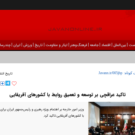
|
|
|
|
|
|
|
|
|
ست
بين‌الملل
اقتصاد
جامعه
فرهنگ‌و‌هنر
ایثار و مقاومت
تاریخ
ورزش
ايران
چندرسان
 کوتاه:
تاریخ انتش
تاکید عراقچی بر توسعه و تعمیق روابط با کشور‌های آفریقایی
وزیر امور خارجه بر اهتمام ویژه رهبری و رئیس‌جمهور ایران برای
با کشور‌های آفریقایی تاکید کرد.