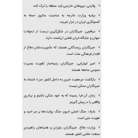
ولایتی: نیروهای خارجی باید منطقه را ترک کنند
بیانیه وزارت خارجه به مناسبت سالروز حمله به
کنسولگری ایران در مزار شریف
عراقچی: خبرنگاران در شکل‌گیری درست از تحولات
جهان و جایگاه ایران نقشی ارزشمند دارند
خبرنگاران رزمندگانی هستند که مأموریت‌شان دفاع از
اقتدار فرهنگی ملت است
امیر ابوترابی: خبرنگاران زمینه‌ساز تقویت بصیرت
عمومی جامعه هستند
بازگشت مرجعیت خبری به داخل کشور جز با اعتماد به
خبرنگاران ممکن نیست
زمان آن فرا رسیده که به خود متکی باشیم و برادری
واقعی را در پیش گیریم
عارف: جنگ اصلی امروز، جنگ روایت‌ها بر سر امید و
هویت ملی است
وزارت دفاع: خبرنگاران، یاوران و همراهان راهبردی
صنعت دفاعی کشور هستند