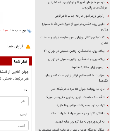
دردسر همزمان آمریکا و اوکراین با ته کشیدن
موشک‌های پاتریوت
رایزنی وزیر امور خارجه ایتالیا با عراقچی
تغییر رویه دشمن در ترور از شیخ فضل‌الله تا مصباح
یزدی
برچسب ها:
سید ع
گفت‌وگوی تلفنی وزرای امور خارجه ایران و سلطنت
عمان
گزارش خطا
پیاده روی جاماندگان اربعین حسینی در تهران - ۲
پیاده روی جاماندگان اربعین حسینی در تهران - ۱
نظر شما
اربعین؛ زبان مشترک قدم‌ها
جوان آنلاين از انتشا
جزئیات شکنجه‌هایم فراتر از آن است که در بیان
غير مرتبط ، فحش، نا
بگنجد!
بازتاب روزنامه جوان ۱۵ مرداد در شبکه خبر
نام
تنگه ملک ماست | این‌بار بدون حتی نظر امریکا
ترامپ دوباره به پشت میانجی‌ها خزید
دلتنگی نکرد و در مسیر جهاد تا شهادت ماند
ایمیل
نه کریدور دوم نه مذاکره زیر سایه تهدید
مذاکرات تنگه هرمز با عمان دوجانبه است؛ موضوعات