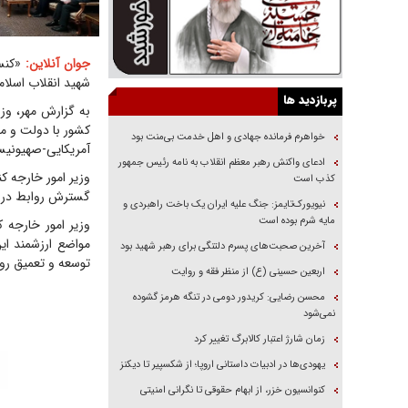
جوان آنلاین:
«کنست
شهید انقلاب اسلام
پربازدید ها
به گزارش مهر، وز
کشور با دولت و مر
خواهرم فرمانده جهادی و اهل خدمت بی‌منت بود
آمریکایی-صهیونیس
ادعای واکنش رهبر معظم انقلاب به نامه رئیس جمهور
وزیر امور خارجه کن
کذب است
گسترش روابط در حو
نیویورک‌تایمز: جنگ علیه ایران یک باخت راهبردی و
مایه شرم بوده است
وزیر امور خارجه ک
مواضع ارزشمند این
آخرین صحبت‌های پسرم دلتنگی برای رهبر شهید بود
توسعه و تعمیق رواب
اربعین حسینی (ع) از منظر فقه و روایت
محسن رضایی: کریدور دومی در تنگه هرمز گشوده
نمی‌شود
زمان شارژ اعتبار کالابرگ تغییر کرد
یهودی‌ها در ادبیات داستانی اروپا؛ از شکسپیر تا دیکنز
کنوانسیون خزر، از ابهام حقوقی تا نگرانی امنیتی