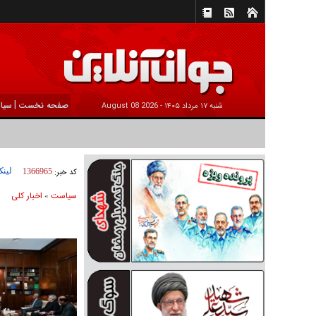
|
صفحه نخست
سیا
شنبه ۱۷ مرداد ۱۴۰۵ -
2026 August 08
لینک
کد خبر:
1366965
سیاست
اخبار کلی
»