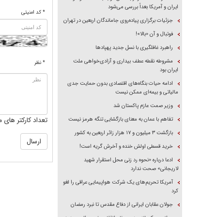
ایران و آمریکا بعداً بررسی می‌شود
* کد امنیتی
جزئیات برگزاری پیاده‌روی جاماندگان اربعین در تهران
فوتبال و آن «بالا»!
راهبرد غافلگیری با نسل جدید پهپاد‌ها
مشروطه نقطه عطف بیداری و آزادی‌خواهی ملت
* نظر
ایران بود
ادامه حیات بنگاه‌های اقتصادی بدون حمایت جدی
مالیاتی و بیمه‌ای ممکن نیست
وزیر صمت عازم پاکستان شد
تعداد کارکتر های م
تفاهم با عمان به معنای بازگشایی تنگه هرمز نیست
بازگشت ۳ میلیون و ۱۷ هزار زائر اربعین به کشور
خرید قسطی اولش خنده و آخرش گریه است!
ادعا درباره «نحوه رد زنی محل استقرار شهید
لاریجانی» صحت ندارد
آمریکا تحریم‌های یک شرکت هواپیمایی عراقی را لغو
کرد
جولان عقابان ایرانی از دفاع مقدس تا نبرد رمضان