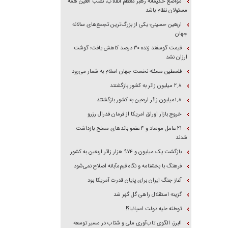
مواضع حکیمانه رهبر معظم انقلاب، نصب العین همه
مسئولان نظام باشد
اربعین حسینی؛ یکی از بزرگ‌ترین تجمع‌های سالانه
جهان
قیمت گوسفند زنده ۳۰ درصد کاهش یافت؛ گوشت
ارزان نشد
فلسطین مسئله نخست جهان اسلام به شمار می‌رود
۲.۸ میلیون زائر به کشور بازگشتند
۱.۸میلیون زائر اربعین به کشور بازگشتند
خروج بازار اوراق امریکا از فرمان فدرال رزرو
۲۱ عامل موساد و ۴ عضو باند‌های مسلح بازداشت
شدند
بازگشت یک میلیون و ۹۷۴ هزار زائر اربعین به کشور
فرهنگ با بخشنامه و نگاه قیم‌مآبانه اصلاح نمی‌شود
آغاز جنگ ایران برای پایان قدرت آمریکا بود
گزینه استقلال راهی گل گهر شد
توطئه علیه دولت اسپانیا؟!
البرز، الگوی تاب‌آوری ملی و شتاب در مسیر توسعه