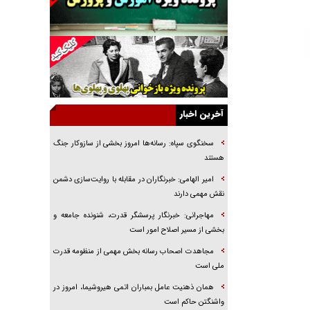
راننده مست به قانون می‌خندد
همه آقای دوربینی شده‌ایم!
قصه ناتمام سرویس مدارس
آیا مقاومت فلسطین خلع‌سلاح می‌شود؟
الگوی وحدت‌آفرین در ادراک سیاست خارجی
آخرین اخبار
گفتگوی دکتر اخوان مدیرمسئول روزنامه جوان با
برنامه تلویزیونی «نبرد هرمز»
سخنگوی سپاه: رسانه‌ها امروز بخشی از سازوکار جنگ
امام حسین (ع) کشته سیرت‌های عصر جاهلی شد
هستند
فریاد‌ها و ناله‌های دوستان مبارزدلم را آتش می‌زد
امیر الهامی: خبرنگاران در مقابله با روایت‌سازی دشمن
نقش مهمی دارند
مهاجرانی: خبرنگار پرسشگر قدرت، شنونده جامعه و
بخشی از مسیر اصلاح امور است
مجاهدت اصحاب رسانه بخش مهمی از منظومه قدرت
ملی است
همان ذهنیت عامل بمباران اتمی هیروشیما، امروز در
واشنگتن حاکم است