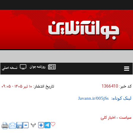
روزنامه جوان
نسخه اصلی
Toggle
navigation
کد خبر:
1366410
تاریخ انتشار:
۱۰ تير ۱۴۰۵ - ۰۹:۰۵
لینک کوتاه:
سیاست
اخبار کلی
»