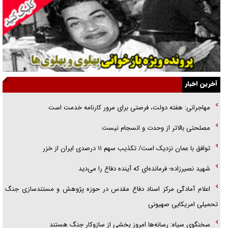
همه آقای دوربینی شده‌ایم!
قصه ناتمام سرویس مدارس
آیا مقاومت فلسطین خلع‌سلاح می‌شود؟
الگوی وحدت‌آفرین در ادراک سیاست خارجی
آخرین اخبار
گفتگوی دکتر اخوان مدیرمسئول روزنامه جوان با برنامه تلویزیونی «نبرد
مهاجرانی: هفته دولت، فرصتی برای مرور کارنامه خدمت است
هرمز»
مصلحتی بالاتر از وحدت و انسجام نیست
امام حسین (ع) کشته سیرت‌های عصر جاهلی شد
توافق با عمان نزدیک است/ تکذیب سهم ۱۱ درصدی ایران از خزر
فریاد‌ها و ناله‌های دوستان مبارزدلم را آتش می‌زد
شهید نصیرزاده؛ فرمانده‌ای که آینده دفاع را می‌دید
اعلام آمادگی مرکز اسناد دفاع مقدس در حوزه پژوهش و مستندسازی جنگ
تحمیلی امریکایی صهیونی
سخنگوی سپاه: رسانه‌ها امروز بخشی از سازوکار جنگ هستند