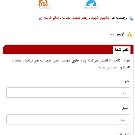
برچسب ها:
تشییع شهید
،
رهبر شهید انقلاب
،
امام خامنه ای
گزارش خطا
نظر شما
جوان آنلاين از انتشار هر گونه پيام حاوي تهمت، افترا، اظهارات غير مرتبط ، فحش،
ناسزا و... معذور است
نام
ایمیل
* کد امنیتی