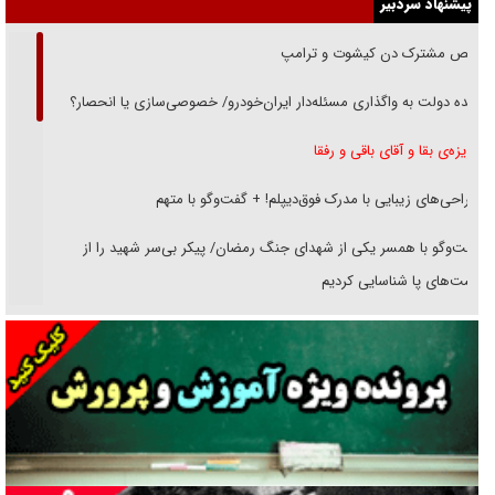
پیشنهاد سردبیر
رقص مشترک دن کیشوت و ترامپ
دنده دولت به واگذاری مسئله‌دار ایران‌خودرو/ خصوصی‌سازی یا انحصار؟
غریزه‌ی بقا و آقای باقی و رفقا
جراحی‌های زیبایی با مدرک فوق‌دیپلم! + گفت‌وگو با متهم
گفت‌وگو با همسر یکی از شهدای جنگ رمضان/ پیکر بی‌سر شهید را از
انگشت‌های پا شناسایی کردیم
نسلی که آنلاین الگو می‌گیرد
گفت‌وگو با آیت‌الله جاودان/ جفای مخالفان مکانت معنوی رهبر شهید را
ارتقا می‌داد
راننده مست به قانون می‌خندد