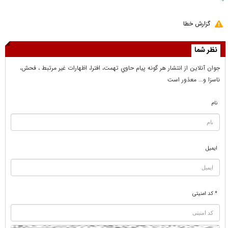
گزارش خطا
نظر شما
جوان آنلاين از انتشار هر گونه پيام حاوي تهمت، افترا، اظهارات غير مرتبط ، فحش،
ناسزا و... معذور است
نام
ایمیل
* کد امنیتی