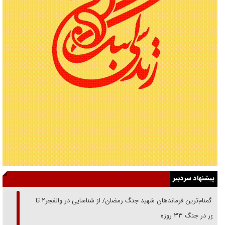
پیشنهاد سردبیر
از گمنام‌ترین فرماندهان شهید جنگ رمضان/ از شناسایی در والفجر۲ تا
حضور در جنگ ۳۳ روزه