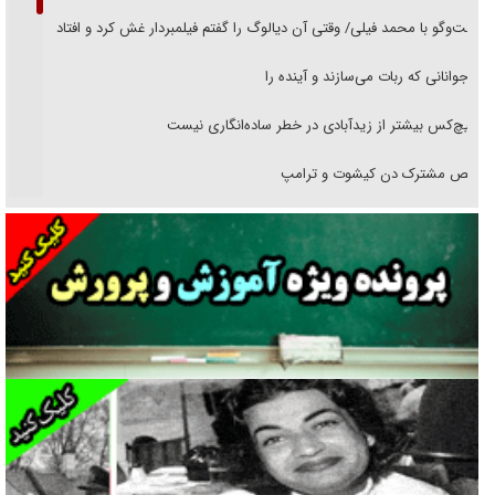
گفت‌وگو با محمد فیلی/ وقتی آن دیالوگ را گفتم فیلمبردار غش کرد و افتاد
نوجوانانی که ربات می‌سازند و آینده را
هیچ‌کس بیشتر از زیدآبادی در خطر ساده‌انگاری نیست
رقص مشترک دن کیشوت و ترامپ
دنده دولت به واگذاری مسئله‌دار ایران‌خودرو/ خصوصی‌سازی یا انحصار؟
غریزه‌ی بقا و آقای باقی و رفقا
جراحی‌های زیبایی با مدرک فوق‌دیپلم! + گفت‌وگو با متهم
گفت‌وگو با همسر یکی از شهدای جنگ رمضان/ پیکر بی‌سر شهید را از
انگشت‌های پا شناسایی کردیم
نسلی که آنلاین الگو می‌گیرد