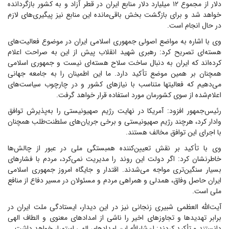
دلار از مجموع ۱۲ میلیارد دلار منابع ایران در قطر آزاد و به کشور بازگردانده
خواهد شد و برای بازگشت بخش باقی‌مانده این منابع نیز پیگیری‌های لازم
در حال انجام است.
وی با اشاره به مواضع اصولی جمهوری اسلامی ایران در موضوع فعالیت‌های
هسته‌ای تصریح کرد: رهبری شهید انقلاب پیش از این به صراحت اعلام
کرده‌اند که ایران به دنبال ساخت سلاح هسته‌ای نیست و جمهوری اسلامی
همچنان بر همین موضع تأکید دارد. ما این اطمینان را به جامعه جهانی
می‌دهیم که فعالیتها متناسب با نیازهای کشور و در چارچوب سیاست‌های
اعلام‌شده از سوی کشورمان مورد استفاده قرار خواهد گرفت.
رئیس‌جمهور افزود: آمریکا در نهایت رژیم صهیونیستی را به‌پذیرش توافق
وادار کرد، هرچند رژیم صهیونیستی و برخی جریان‌های سلطنت‌طلب همچنان
با اجرای این توافق مخالف هستند.
وی با تأکید بر نقش تعیین‌کننده همبستگی ملی در عبور از چالش‌ها
خاطرنشان کرد: اگر دولت این روند را مدیریت نمی‌کرد، مردم با فشارهای
بسیار سنگین‌تری مواجه می‌شدند. اقتدار و جایگاه امروز جمهوری اسلامی
ایران حاصل وفاق، همدلی و همراهی مردم و مسئولان در مسیر دفاع از منافع
ملی است.
آیت‌الله العظمی شبیری زنجانی نیز در این دیدار، ایستادگی ملت ایران در
برابر تهدیدها و تجاوزهای اخیر را ناشی از امدادهای معنوی و الطاف الهی
دانستند و تأکید کردند: ان‌شاءالله این امدادهای الهی استمرار خواهد داشت.