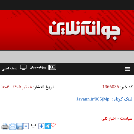
روزنامه جوان
نسخه اصلی
Toggle
navigation
کد خبر:
1366035
تاریخ انتشار:
۰۸ تير ۱۴۰۵ - ۱۱:۰۴
لینک کوتاه:
سیاست
اخبار کلی
»