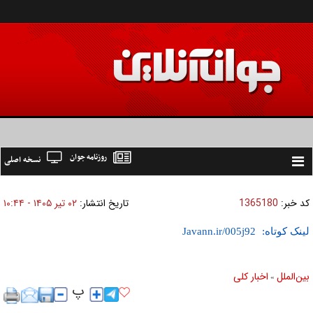
روزنامه جوان
نسخه اصلی
Toggle
navigation
کد خبر:
1365180
تاریخ انتشار:
۰۲ تير ۱۴۰۵ - ۱۰:۴۴
لینک کوتاه:
بين‌الملل
اخبار كلی
»