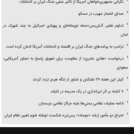
نگرانی جمهوری‌خواهان آمریکا از تأثیر منفی جنگ ایران بر انتخابات
صدای انفجار مهیب در مسکو
تداوم نقض آتش‌بس؛حمله توپخانه‌ای و پهپادی اسرائیل به چند شهرک در
لبنان
ترامپ به پیامدهای جنگ ایران بر اقتصاد و انتخابات آمریکا اذعان کرده است
درخواست «هادی عامری» از مقاومت برای تعویق پاسخ به تجاوز آمریکایی-
سعودی
کپلر: این هفته ۲۷ نفتکش و شناور از تنگه هرمز تردد کردند
۷ کشته بر اثر تیراندازی در یک مدرسه در تایلند
ادامه عملیات نظامی یمنی‌ها علیه مراکز نظامی عربستان
اخراج دو مأمور ارشد «موساد»؛ پس‌لرزه شکست توطئه شوم تغییر نظام ایران