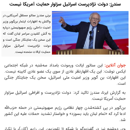
سندرز: دولت نژادپرست اسرائیل سزاوار حمایت آمریکا نیست
برنی سندرز سناتو مستقل آمریکایی در
واکنش به اظهارات ایتمار بن‌گویر وزیر
امنیت داخلی رژیم صهیونیستی درباره
به آتش کشیدن سراسر لبنان گفت که
این سخن یک جنایتکار جنگی است و
دولت نژادپرست اسرائیل سزاوار
حمایت ایالات متحده نیست.
جوان آنلاین:
این سناتور ایالت ورمونت بامداد سه‌شنبه در شبکه اجتماعی
ایکس نوشت: این یک اظهارنظر عادی از سوی یک عضو عادی کابینه نیست.
این اظهارات بن گویر وزیر امنیت ملی اسرائیل، سخن یک جنایتکار جنگی
است.
به گزارش ایرنا، سندرز تاکید کرد: دولت نژادپرست و افراطی اسرائیل سزاوار
حمایت آمریکا نیست.
بن‌گویر در پی کشته‌شدن چهار نظامی رژیم صهیونیستی در حمله حزب‌الله
ادعا کرد که «تمام لبنان باید بسوزد» و خواستار تشدید حملات علیه این کشور
شد.
وی دوشنبه نیز در گفت‌وگو با شبکه ۱۱ تلویزیون این رژیم (کان)، با تکرار