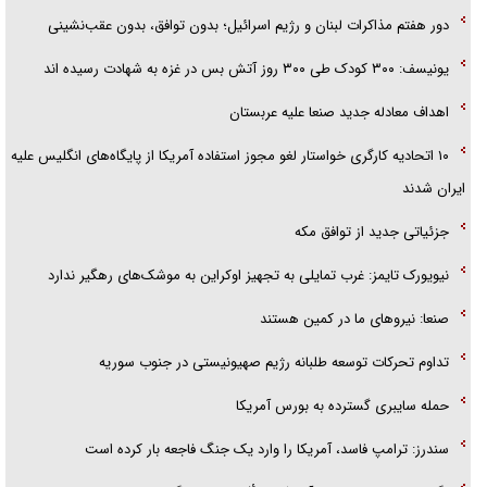
گزارش «جوان» از قوانین سخت‌گیرانه ۶ قاره در برابر یورش به پاسگاه‌های
دور هفتم مذاکرات لبنان و رژیم اسرائیل؛ بدون توافق، بدون عقب‌نشینی
پلیس
یونیسف: ۳۰۰ کودک طی ۳۰۰ روز آتش بس در غزه به شهادت رسیده اند
اهداف معادله جدید صنعا علیه عربستان
۱۰ اتحادیه کارگری خواستار لغو مجوز استفاده آمریکا از پایگاه‌های انگلیس علیه
ایران شدند
جزئیاتی جدید از توافق مکه
نیویورک تایمز: غرب تمایلی به تجهیز اوکراین به موشک‌های رهگیر ندارد
صنعا: نیروهای ما در کمین‌ هستند
تداوم تحرکات توسعه طلبانه رژیم صهیونیستی در جنوب سوریه
حمله سایبری گسترده به بورس آمریکا
سندرز: ترامپ فاسد، آمریکا را وارد یک جنگ فاجعه بار کرده است