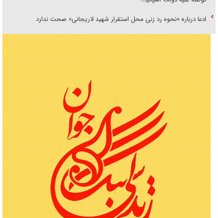
ادعا درباره «نحوه رد زنی محل استقرار شهید لاریجانی» صحت ندارد