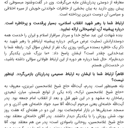
معارفه از دوستی پدران‌شان مایه می‌گرفت. وی در گفت‌و‌شنود مبسوطی که
پیش روی دارید به بیان بخشی از خاطرات خواندنی خویش از سیره اخلاقی
و سیاسی آن دوست دیرین پرداخته است.
ارتباط شما با رهبر شهید انقلاب اسلامی، بسیار پرقدمت و پرخاطره است.
درباره پیشینه آن، توضیحاتی ارائه نمایید.
بنده شهادت این عبد صالح خدا و سردار سرافراز اسلام و ایران را خدمت همه
دوستدارانش تسلیت عرض می‌کنم. درباره پیشینه ارتباطم با رهبر شهید به
ذکر یک خاطره بسنده می‌کنم؛ روزی یک نفر از ایشان سؤال کرد: رابطه شما با
عبدخدایی چقدر است؟ ایشان پاسخ داد: «ما بزرگ شدن یکدیگر را
دیده‌ایم!». حال شما درباره هر دوره از این ارتباط طولانی سؤالی داشته باشید،
در خدمت‌تان هستم.
ظاهراً ارتباط شما با ایشان به ارتباط صمیمی پدران‌تان بازمی‌گردد. اینطور
نیست؟
بله همینطور است. پدرم، آیت‌الله حاج شیخ غلامحسین تبریزی، معروف به
«حاج شیخ غلامحسین ترک»، زاده یکی از توابع شبستر، مبارز، تبعیدی
رضاخان به مشهد و در این شهر قبل و بعد از انقلاب امام جمعه بود. پدر
آیت‌الله خامنه‌ای یعنی مرحوم آیت‌الله آقا سید جواد خامنه‌ای هم، آذری و در
مسجد صدیقی‌ها در بازار امام‌جماعت بود. این دو در هفته‌ای که هفت روز
بود، شش روزش را با یکدیگر دیدار داشتند. پدر آقای خامنه‌ای معتقد بود،
حاج شیخ غلامحسین، روحانی باسوادی است؛ پدر من هم معتقد بود، آقا