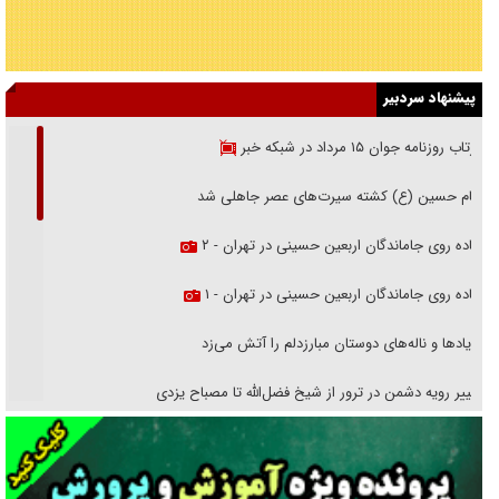
پیشنهاد سردبیر
بازتاب روزنامه جوان ۱۵ مرداد در شبکه خبر
امام حسین (ع) کشته سیرت‌های عصر جاهلی شد
پیاده روی جاماندگان اربعین حسینی در تهران - ۲
پیاده روی جاماندگان اربعین حسینی در تهران - ۱
فریاد‌ها و ناله‌های دوستان مبارزدلم را آتش می‌زد
تغییر رویه دشمن در ترور از شیخ فضل‌الله تا مصباح یزدی
خرید قسطی اولش خنده و آخرش گریه است!
فوتبال و آن «بالا»!