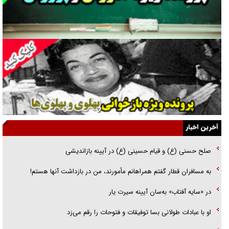
راهبرد غافلگیری با نسل جدید پهپاد‌ها
جنجال پزشکان تقلبی در صنعت زیبایی
یهودی‌ها در ادبیات داستانی اروپا؛ از شکسپیر تا دیکنز
گفت‌وگو با خواهر یکی از شهدای جنگ رمضان/ خواهرم فرمانده جهادی و
اهل خدمت بی‌منت بود
جزئیات شکنجه‌هایم فراتر از آن است که در بیان بگنجد!
آخرین اخبار
گزارش «جوان» از قوانین سخت‌گیرانه ۶ قاره در برابر یورش به پاسگاه‌های
صلح حسنی (ع) و قیام حسینی (ع) در آیینه بازاندیشی
پلیس
به مسافران قطار گفتم همراهانم مأمورند، من در بازداشت آنها هستم!
تحلیل ابعاد پیام رهبر انقلاب به حزب‌الله/ مقاومت نقشه راه آینده غرب آسیا
در «سایه آفتاب» به‌سان آیینه سیرت یار
او با عبادات طولانی بسا توفیقات و فتوحات را رقم می‌زد