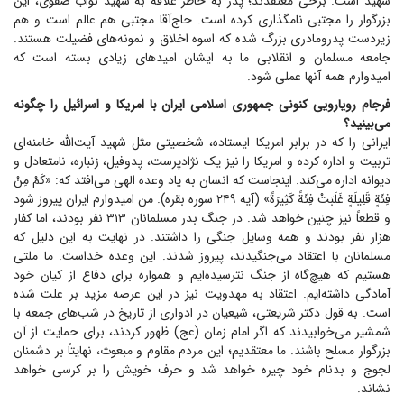
شهید است. برخی معتقدند؛ پدر به خاطر علاقه به شهید نواب صفوی، این
بزرگوار را مجتبی نامگذاری کرده است. حاج‌آقا مجتبی هم عالم است و هم
زیردست پدر‌و‌مادری بزرگ شده که اسوه اخلاق و نمونه‌های فضیلت هستند.
جامعه مسلمان و انقلابی ما به ایشان امید‌های زیادی بسته است که
امیدوارم همه آنها عملی شود.
فرجام رویارویی کنونی جمهوری اسلامی ایران با امریکا و اسرائیل را چگونه
می‌بینید؟
ایرانی را که در برابر امریکا ایستاده، شخصیتی مثل شهید آیت‌الله خامنه‌ای
تربیت و اداره کرده و امریکا را نیز یک نژادپرست، پدوفیل، زنباره، نامتعادل و
دیوانه اداره می‌کند. اینجاست که انسان به یاد وعده الهی می‌افتد که: «کَمْ مِنْ
فِئَةٍ قَلِیلَةٍ غَلَبَتْ فِئَةً کَثِیرَةً» (آیه ۲۴۹ سوره بقره). من امیدوارم ایران پیروز شود
و قطعاً نیز چنین خواهد شد. در جنگ بدر مسلمانان ۳۱۳ نفر بودند، اما کفار
هزار نفر بودند و همه وسایل جنگی را داشتند. در نهایت به این دلیل که
مسلمانان با اعتقاد می‌جنگیدند، پیروز شدند. این وعده خداست. ما ملتی
هستیم که هیچ‌گاه از جنگ نترسیده‌ایم و همواره برای دفاع از کیان خود
آمادگی داشته‌ایم. اعتقاد به مهدویت نیز در این عرصه مزید بر علت شده
است. به قول دکتر شریعتی، شیعیان در ادواری از تاریخ در شب‌های جمعه با
شمشیر می‌خوابیدند که اگر امام زمان (عج) ظهور کردند، برای حمایت از آن
بزرگوار مسلح باشند. ما معتقدیم؛ این مردم مقاوم و مبعوث، نهایتاً بر دشمنان
لجوج و بدنام خود چیره خواهد شد و حرف خویش را بر کرسی خواهد
نشاند.