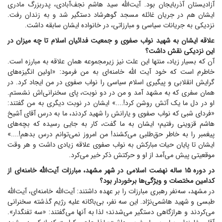
آزادیستان آذربایجان بود. آیت‌الله سید هاشم نجف‌آبادی، پدربزرگ مادری
ایشان هم در جریان غائله مسجد گوهرشاد دستگیر شد و به زندان رفت.
نزدیکی به جریانات سیاسی و مبارزاتی، در خانواده ایشان سابقه داشت.
علاقه ایشان به شهید نواب صفوی و جمعیت فدائیان اسلام تا چه میزان در
این نزدیکی نقش داشت؟
آن که بسیار زیاد، منتها این علت نیز زیرمجموعه همان علاقه به مبارزه است.
خاطرم است که خود آیت الله خامنه‌ای به من فرمود: «اولین انگیزه‌های
گرایش انقلابی و پیگیری اسلام سیاسی را نواب صفوی در من ایجاد کرد. در
همان سفری که به مشهد آمد و من در دو نوبت، پای سخنرانی‌اش نشستم.
او در دل ما یک آتش روشن کرد!....» ایشان در نوبت دیگری به من گفتند:
«فردای شبی که نواب صفوی و یارانش را شهید کردند، ما به درس آقای آشیخ
هاشم قزوینی رفتیم؛ ایشان به ما گفت، کار به جایی رسیده که بچه‌های
پیغمبر را به خاطر حق‌طلبی می‌کشند! من امروز نمی‌توانم درس بدهم!....»
ایشان تا پایان حیات مبارکش به نواب صفوی علاقه زیادی داشت و هر وقت
موقعیتی پیش می‌آمد از او و حرکتش ذکر خیر می‌کرد.
در دوره ۱۵ ساله نهضت اسلامی در شهر مشهد، مبارزات آیت‌الله خامنه‌ای از
کدامین مختصات و ویژگی‌ها برخوردار بود؟
در مشهد، سه‌نفر رهبری مبارزات را بر عهده داشتند: آیت‌الله خامنه‌ای، آیت‌الله
طبسی و شهید هاشمی‌نژاد. این سه نفر، بی‌باکانه علیه رژیم گذشته سخنرانی
می‌کردند و هرازگاهی دستگیر می‌شدند؛ لذا به آنها می‌گفتند: «سه تفنگدار».