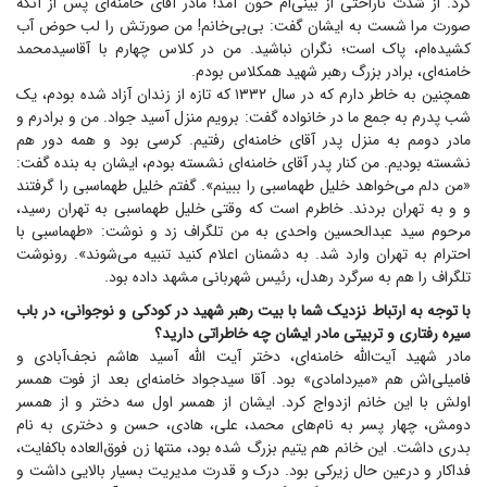
کرد. از شدت ناراحتی از بینی‌ام خون آمد! مادر آقای خامنه‌ای پس از آنکه
صورت مرا شست به ایشان گفت: بی‌بی‌خانم! من صورتش را لب حوض آب
کشیده‌ام، پاک است؛ نگران نباشید. من در کلاس چهارم با آقاسیدمحمد
خامنه‌ای، برادر بزرگ رهبر شهید همکلاس بودم.
همچنین به خاطر دارم که در سال ۱۳۳۲ که تازه از زندان آزاد شده بودم، یک
شب پدرم به جمع ما در خانواده گفت: برویم منزل آسید جواد. من و برادرم و
مادر دومم به منزل پدر آقای خامنه‌ای رفتیم. کرسی بود و همه دور هم
نشسته بودیم. من کنار پدر آقای خامنه‌ای نشسته بودم، ایشان به بنده گفت:
«من دلم می‌خواهد خلیل طهماسبی را ببینم». گفتم خلیل طهماسبی را گرفتند
و و به تهران بردند. خاطرم است که وقتی خلیل طهماسبی به تهران رسید،
مرحوم سید عبدالحسین واحدی به من تلگراف زد و نوشت: «طهماسبی با
احترام به تهران وارد شد. به دشمنان اعلام کنید تنبیه می‌شوند». رونوشت
تلگراف را هم به سرگرد رهدل، رئیس شهربانی مشهد داده بود.
با توجه به ارتباط نزدیک شما با بیت رهبر شهید در کودکی و نوجوانی، در باب
سیره رفتاری و تربیتی مادر ایشان چه خاطراتی دارید؟
مادر شهید آیت‌الله خامنه‌ای، دختر آیت الله آسید هاشم نجف‌آبادی و
فامیلی‌اش هم «میردامادی» بود. آقا سیدجواد خامنه‌ای بعد از فوت همسر
اولش با این خانم ازدواج کرد. ایشان از همسر اول سه دختر و از همسر
دومش، چهار پسر به نام‌های محمد، علی، هادی، حسن و دختری به نام
بدری داشت. این خانم هم یتیم بزرگ شده بود، منتها زن فوق‌العاده باکفایت،
فداکار و درعین حال زیرکی بود. درک و قدرت مدیریت بسیار بالایی داشت و