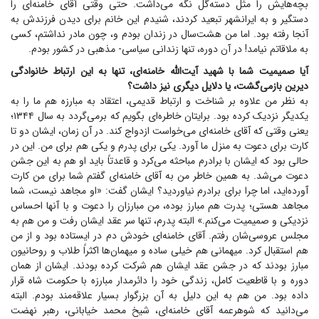
بچه‌هایش را مثل دسته‌گل نگه می‌داشت. حتی وقتی آقای خامنه‌ای را
دستگیر و به ایرانشهر تبعید کردند، شنیدم این خانم برای دیدن فرزندش به
آنجا رفته بود. اما من هشت‌سال در زندان بودم و، چون مادر نداشتم، کسی
به ملاقاتم نیامد! در آن دوره، تنها زندانی سیاسی- مذهبی در کشور بودم.
آیا صمیمیت شما با شهید آیت‌الله خامنه‌ای، تنها به این ارتباط خانوادگی
دیرین بازمی‌گشت، یا دلایل دیگری نیز داشت؟
به نظر من علاوه بر شناخت و ارتباط قدیمی، اعتقاد به مبارزه هم ما را به
یکدیگر نزدیک کرده بود. برایتان خاطره‌ای بگویم که برمی‌گردد به سال ۱۳۴۴؛
یعنی وقتی که آقای خامنه‌ای می‌خواست ازدواج کند. در آن زمان، ایشان دو تا
کارت برای دعوت به منزل ما آورد. یکی برای پدرم و یکی هم برای من. این در
حالی بود که ایشان با برادرم مباحثه می‌کرد و قاعدتاً باید او هم به این جشن
دعوت می‌شد. به همین خاطر من به آقای خامنه‌ای گفتم شما برای من کارت
آورده‌اید، اما چرا برای برادرم نیاوردید؟ ایشان گفت: «او مجاهد نیست، شما
مجاهد هستی؛ پدرت هم مبارز بوده، من مبارزان را دعوت و با آنها احساس
نزدیکی و صمیمیت می‌کنم.» البته پدرم، تنها سر عقد ایشان رفت و من هم به
مجلس عروسی‌شان رفتم. آقای خامنه‌ای خودش دم در ایستاده بود و از من
هم استقبال کرد. میهمانی هم خیلی ساده و میهمان‌ها اکثراً طلاب و روحانیون
مبارز بودند که در جشن عقد ایشان هم شرکت کرده بودند. ایشان از همان
دوره و با قاطعیت کامل، زندگی خود را دائرمدار مبارزه با حکومت شاه قرار
داده بود. من هم به این دلیل به آن بزرگوار بسیار علاقه‌مند بودم. البته
می‌دانید که شوهرعمه آقای خامنه‌ای، شیخ محمد خیابانی، رهبر نهضت