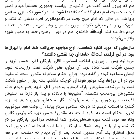
هم که بیرون آمد، گفت من کاندیدای ریاست جمهوری هستم! مردم تصور
کردند؛ حضرت امام به او گفته که کاندیدا شود، لذا در کشور یک بازی سیاسی
برپا شد. در حالی که امام هیچ وقت در کاندیداتوری افراد نقشی نداشتند و
هیچ‌کسی را هم معرفی نکردند، چون به عنوان رهبر نمی‌خواستند در انتخاب
مردم دخالت کنند. آیت‌الله خامنه‌ای هم در دوران رهبری خود به همین شیوه
رفتار می‌کردند.
سال‌هایی که مورد اشاره شماست، اوج مواجهه جریانات خط امام با لیبرال‌ها
بود. در این فرایند، آیت‌الله خامنه‌ای چه نقشی داشتند؟‌
می‌دانید پس از پیروزی انقلاب اسلامی، آقای بازرگان آقای حسن نزیه را
رئیس شرکت نفت کرده بود. آن موقع، هنوز شرکت نفت وزارتخانه نبود.
ایشان مصاحبه کرده و گفته بود؛ اجرای احکام اسلام نه مقدور است، نه مفید!
من در آن روزها، یک موتور هوندای کوچک داشتم. یک روز از جلوی شرکت
نفت رد می‌شدم، موتورم را پارک کردم و به دیدن آقای نزیه رفتم. دیدم خانم
منشی‌اش بی‌حجاب نشسته، آستین‌ها را بالازده و یقه باز دارد! مرا تفتیش
نکردند، ولی جوری براندازم می‌کردند انگار اسلحه‌ای، چیزی دارم. به نزیه
گفتم: ما انقلاب کردیم که دولت اسلامی سرکار بیاید، آن وقت شما می‌گویید
اجرای احکام اسلام نه مفید است، نه مقدور؟ حسن نزیه که رئیس کانون
وکلا هم بود، گفت دوره شلشلول‌بندی شما گذشته، مرا آقای بازرگان سر کار
گذاشته و او را هم رهبر شما! به او گفتم شما نباید اینجا بمانید، چون اینجا
محل استقرار یک آدم متدین است. بعد از آن دیدم که حضرت امام هم