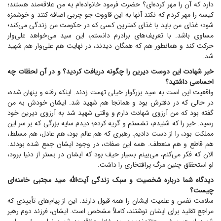
دارد که آن را مهر کرده‌ای؟ حضرت فرمود خانواده‌ام به من علاقه‌مند هستند؛
کیسه را مهر کردم که نکند آنها به این قاووت جو چربی اضافه کنند و خوشمزه
شود؛ غذای من باید با غذای کمترین کسی که در حکومت من زندگی می‌کند؛
مساوی باشد. با تعریف‌های برادرم دانستم، این سید می‌خواهد علی‌وار
حرکت کند و همانطور هم که همگان دیدند، در نهایت هم علی‌وار هم شهید
شد.
خبر شهادت این دوست دیرین را چگونه دریافت کردید؟ و در آن لحظات چه
احساسی داشتید؟
واقعیت این است به سید بزرگوار خیلی تهمت زدند. اینکه رفته و پنهان شده،
در حالی که در دفترش بود و همانجا هم شهید شد. ایشان خودش به من
گفته بود که من آرزوی شهادت دارم و وقتی شهید شد به آرزوی دیرین خود
رسید. خبر را که شنیدم، نشستم و گریه کردم؛ دیدم سایه بزرگی که بر سر این
مملکت بود، را از دست دادیم. رهبری که هم عالم بود، هم عادل، هم مسلط،
هم قاطع و هم منعطف. همه این صفات، در وجود ایشان جمع شده بودند.
الان که فکر می‌کنم، می‌بینم بسیار حیف بود که ایشان در بستر از دنیا برود،
او استحقاق چنین مرگ پرافتخاری را داشت.
دیدگاه شما درباره شخصیت و سبک زندگی آیت‌الله سید مجتبی خامنه‌ای
چیست؟
سلامت نفس و علمیت ایشان را همه قبول دارند. این از پیام‌های تأییدی که
مراجع تقلید برای ایشان نوشتند، کاملاً مشخص است. ایشان، فرزند دوم رهبر