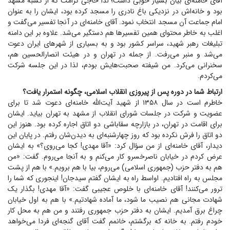
آقای خامنه‌ای بیان بسیار خوبی داشت؛ لذا حاجی کرامت که از کسبه مشهد
بود و خانه‌اش در نزدیکی باغ نادری را مسجد کرده بود، ایشان را به عنوان
امام جماعت آن مسجد انتخاب نمود. آقای خامنه‌ای در آنجا تفسیر می‌گفت و
اغلب به خاطر محتوای همین تفسیر‌ها هم دستگیر می‌شد. علاوه بر این دامنه
تبلیغات رهبر شهید، سراسر کشور بود و به بسیاری از شهر‌های ایران دعوت
می‌شد و منبر می‌رفت. از جمله در تهران و در هیئت انصارالحسین هم،
سخنرانی می‌کرد. من شیفته صحبت‌هایش بودم، لذا در این جلسه شرکت
می‌کردم.
ارتباط شما در دوره پس از پیروزی انقلاب اسلامی، چگونه استمرار یافت؟
خاطرم است در سال ۱۳۵۸ از شهید آیت‌الله خامنه‌ای دعوت شد تا برای
عضویت و شرکت در جلسات شورای انقلاب از مشهد به تهران بیاید. ایشان
برای اقامت در تهران، در بازارچه سقاباشی دو اتاق اجاره کرده بود. هنوز این
دو اتاق را فرش نکرده بود که روز چهارشنبه‌ای به دیدن‌شان رفتم. در پایان این
دیدار، آقای خامنه‌ای از من سؤال کرد: «آقا مهدی! کجا می‌روی؟» به ایشان
عرض کردم در خیابان ناصرخسرو کار می‌کنم و به آنجا می‌روم. گفت: «من
هم به دفتر حزب (جمهوری اسلامی) می‌روم، بیا با هم برویم.» با هم از پشت
مجلس به راه افتادیم. اواسط راه به ایشان گفتم سیدجان! اینجوری که شما را
ترور می‌کنند! آقای خامنه‌ای با خلوص عجیبی گفت: «آقا مهدی! بگذار یک
شهادت مجانی هم نصیب ما شود، ما آماده شهادتیم.» با هم به اول خیابان
چراغ برق آمدیم. ایشان به دفتر حزب جمهوری رفتند و من هم به محل کار
خودم رفتم. به خانه که برگشتم، خانمم گفت آقای گنجه‌ای فردا می‌خواهد