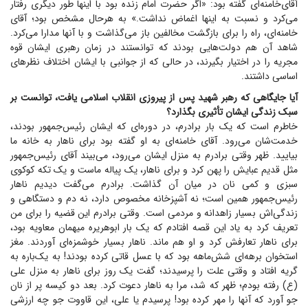
آقای‌خامنه‌ای گفته بود: «اگر حضرت امام زنده بود با اینها طور دیگری رفتار
می‌کرد و نسبت به اینها اغماض نداشت.» به هرحال مشخص بود؛ آقای
خامنه‌ای، راه را برای بازگشت مخالفین باز می‌گذاشت و با آنها مدارا می‌کرد.
شاهد آن هم دولت‌هایی بودند که توانستند در زمان رهبری ایشان قوه
مجریه را در اختیار بگیرند، در حالی که از جوانبی با ایشان اختلاف نظر‌های
اساسی داشتند.
آیا جایگاهی که رهبر شهید پس از پیروزی انقلاب اسلامی یافت، توانست بر
سبک زندگی ایشان تأثیری بگذارد؟
خاطرم است که یک بار برادرم، در دوره‌ای که ایشان رئیس‌جمهور بودند،
خدمت‌شان می‌رود. آقای خامنه‌ای به او گفته بود برای ناهار به خانه ما
بیایید. ظهر وقتی برادرم به منزل ایشان می‌رود، می‌بیند آقای رئیس‌جمهور
مثل قدیم عبایش را پهن کرد و برای ناهار، یک پیاله ماست و یک تکه کوکوی
سبزی و کمی نان در میان آن گذاشت. برادرم می‌گفت دیدیم ناهار
رئیس‌جمهور همین است؛ نه آشپزخانه مخصوص دارد، نه دم و دستگاهی و
زندگی‌اش بسیار زاهدانه و مردمی است. وقتی برادرم این قضیه را برای من
تعریف کرد به یاد این قصه افتادم که یک بار ابوهریره میهمان معاویه بود،
برای ناهار تعارفش کرد و او هم ماند. ناهار بسیار خوشمزه‌ای آوردند. مغز
استخوان برهه‌ای شش‌ماهه بود که با عسل قاتی کرده بودند! به یک‌باره به
گریه افتاد و وقتی علت را پرسیدند؛ گفت یک روز برای ناهار به منزل علی
(ع) رفته بودم؛ ظهر که شد، مرا به ناهار دعوت کرد. بعد دو کیسه پر از نان
جو آورد که آنها را مهر کرده بود! پرسیدم یا علی، این قاووت جو چه ارزشی