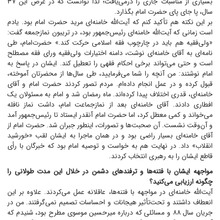
بسیاری از مناسبات جاری را درمی‌یافت؛ لذا توانست که در عرض این ۳۷
سال، پا جای پای حضرت امام بگذارد.
بر این نکته هم تأکید کنم که آیت‌الله خامنه‌ای مرید حضرت امام بود. یادم
است زمانی که آیت‌الله خامنه‌ای رئیس‌جمهور بود، در تریبون نمازجمعه گفت:
«ولی‌فقیه هم باید در چارچوب فقه اسلامی حرکت کند.» حضرت‌امام، طی
نامه‌ای به آقای خامنه‌ای نوشت، دامنه اختیارات ولی‌فقیه ورای فقه مصطلح
است و حتی می‌تواند برخی احکام فقهی را تعطیل کند. ایشان در پاسخ به
امام نوشتند: من آنچه را شما می‌فرمایید، طی سال‌ها از محضرتان آموخته،
قبول کرده و در عمل انجام داده‌ام. مردم تصور کردند حضرت امام و آقای
خامنه‌ای، قدری اختلاف پیدا کرده‌اند. ماه رمضان شد و امام به مسئولان یک
افطاری دادند. آقای خامنه‌ای بعد از نمازجماعت امام، داشت نماز نافله
می‌خواند و کمی معطل کرد، اما حضرت امام آنقدر ایستاد تا رئیس‌جمهور آمد
و آن‌وقت نشست. آن صحبت‌ها و تصورات، اینطور جبران شد. حضرت امام از
آقای خامنه‌ای بسیار راضی بود و در همان ماجرا به ایشان لقب «خورشید
انقلاب» داد. در نهایت هم به خواست و توصیه امام بود که خبرگان با رأی
قاطع ایشان را به رهبری انتخاب کردند.
مواجهه ایشان با فتنه‌ها و ترفند‌های دشمن در خلال این مدت طولانی را
چگونه ارزیابی می‌کنید؟
آیت‌الله خامنه‌ای در مواجهه با فتنه‌ها، عاقلانه عمل می‌کردند. علاوه بر این
انعطاف داشتند و تحت‌تأثیر هیجانات و احساسات تصمیم نمی‌گرفتند. من در
جریان سال ۸۸ و مسائلی که درباره میرحسین موسوی مطرح بود، شنیدم که