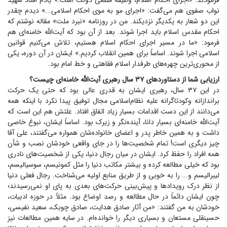
فرمودند: «اجرای احکام اسلام، وظیفه قطعی دولت است.» یادم افتاد شهید
نواب صفوی هم می‌گفت: «اجرای مو به موی احکام اسلامی...» دیدم چقدر
این دو شعار به یکدیگر نزدیکند. من در روزنامه «نبرد ملت» مقاله نوشتم که
احکام مقدس اسلام باید اجرا شوند. بعد از آن بود که آیت‌الله خامنه‌ای هم
فرمود: «ما در مسیر اجرای احکام اسلام هستیم، تلاش می‌کنیم قوانین
اسلامی اجرا شوند. اساساً برای همین انقلاب کردیم.» ایشان در آن دوره، یکی
از محوری‌ترین چهره‌های طرفدار اسلام فقاهتی و خط امام بود.
ارزیابی شما از دستاورد‌های ۳۷ سال رهبری آیت‌الله خامنه‌ای چیست؟
در این ۳۷ سال، رهبری ایشان به قدری عالی بود که حتی یک حرکت
براندازانه وکودتاگرانه علیه نظام‌اسلامی مجال توفیق پیدا نکرد با اینکه همه
می‌دانند از این دست اقدامات بسیار زیاد اتفاق افتاد. علتش هم این است که
آیت‌الله خامنه‌ای بسیار دانا، آینده‌نگر و زیرک بود. اساساً ایشان، نبوغ خاصی
داشت و به همین خاطر پدر و اعضای خانواده‌شان همواره می‌گفتند، علی آقا
چیز دیگری است! تمام شخصیت‌ها را در جای واقعی خودشان نصب و شأن
همه افراد را حفظ کرد. ایشان در میان رجال دنیا، یکی از شخصیت‌های نادری
بود که خیلی مطالعه کرده و بیشتر مکاتب دنیا را مثل کمونیسم، سوسیالیسم،
لیبرالیسم و... را به خوبی و از طریق منابع اولیه می‌شناخت. رجال فعلی دنیا
از نظر درک رویداد‌ها و پیش‌بینی حرکت‌های بعدی به پای او نمی‌رسیدند؛
چون ایشان دائماً در حال مطالعه و رصد اوضاع بود. مثلاً در حوزه ادبیات،
خودشان به من گفتند: «من آثار صادق هدایت، صادق چوبک، سعید نفیسی،
حسینقلی مستعان و بسیاری دیگر را خوانده‌ام. در سایه همین مطالعات نیز