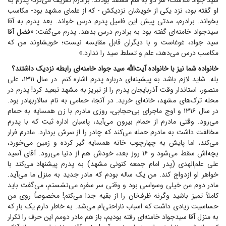
سید جواد ملاست؛ هر دو به هم معتقد بودند. برادرم تعریف می‌کرد؛ پدرم به
او گفته بود، نزد یکی از خویشان نزدیکش - که از علمای مشهد بود- مکاسب
بخواند. برادرم، مدتی پیش این فامیل پدرم درس خواند. بعد پدرم به آقا
سیدجواد خامنه‌ای گفته بود به برادرم درس بدهد. پدرم می‌گفت: «فضل آقا
سید جواد، غوغاست و با دیگران قابل مقایسه نیست؛ خویشاوند من که
مکاسب درس می‌دهد، علم و تسلط سید را ندارد.»
خانواده شما نیز با خانواده آیت‌الله سید جواد خامنه‌ای رابطه نزدیک داشتند؟
بله. شاید لازم باشد به پیشینه‌ای درباره پدرم اشاره کنم. در سال ۱۳۱۱، علی
منصور، استاندار وقت آذربایجان پدرم را از تبریز به مشهد تبعید کرد! پدرم در
محله ترک‌های مشهد، خانه‌ای خرید. در آنجا، حمامی به نام سالاربهادر بود.
در سال ۱۳۱۶ و اوج ماجرای بی‌حجابی، روزی مادرم با زن همسایه به حمام
می‌رود. وقتی مادرم از حمام بیرون می‌آید، پاسبان اداره ثبت که با پدرم
مخالفت داشت به مادرم حمله می‌کند که چادر را از سرش بردارد. مادرم فرار
می‌کند، اما پایش به چهارچوب خانه همسایه گیر کرده و زمین می‌خورد،
بچه‌اش سقط می‌شود و ۱۶ روز بعد، خودش هم از دنیا می‌رود. آقای آسید
علی علم‌الهدی (پدر امام جمعه کنونی مشهد) به پدرم پیشنهاد می‌کند با
خواهر او ازدواج کند. من یک ساله بودم که مادر جدید به منزل ما می‌آید.
مادر دوم من خیلی وسواسی بود و وقتی سر سفره می‌نشستم، می‌گفت باید
کاملاً تمیز باشید وگرنه ظرف‌تان را از بقیه جدا می‌کنم! مخصوصاً روی من
حساسیت زیادی داشت که اسباب ناراحتی‌ام می‌شد. به خاطر دارم یک بار که
به منزل آقا سید‌جواد خامنه‌ای رفته بودیم، باز هم مادر دومم این حرف را تکرار