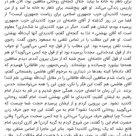
برای ناهار به خانه ما بیاید. جلال گنجه‌ای روحانی منافقین بود، الان هم در
پاریس زندگی می‌کند. او ظهر پنج‌شنبه، برای ناهار به خانه ما آمد و از من
پرسید؛ کاندیدای حزب جمهوری اسلامی برای ریاست جمهوری کیست؟ از
قضا من در روز گذشته از آقای خامنه‌ای در مورد کاندیدای حزب جمهوری
پرسیده بودم؛ ایشان هم گفت: «مگر در مورد کاندیدای ما شک‌داری؟ معلوم
است که آقای بهشتی.» لذا به گنجه‌ای گفتم؛ کاندیدای آنها آیت‌الله بهشتی
است. او هم این مطلب را در تماس تلفنی به مسعود رجوی گفت. رجوی
پشت تلفن پرسیده بود: این مطلب را از قول چه کسی می‌گویی؟ او جواب
داد از قول عبدخدایی. مجدداً پرسیده بود او از قول چه کسی می‌گوید؟ او هم
گفت از قول آقای خامنه‌ای. صبح شنبه که از منزل بیرون آمدم، دیدم منافقین
همه‌جا بیلبورد چسبانده و نوشته‌اند: رئیس‌جمهور، پدر طالقانی! فهمیدم که
گاف داده‌ام! البته بعد‌ها در دیداری به مرحوم آقای هاشمی رفسنجانی گفتم،
من باعث شدم منافقین آیت‌الله طالقانی را در مقابل آیت‌الله بهشتی علم کنند!
آقای هاشمی هم گفت این فکر را نکن، چون این را همه می‌توانستند حدس
بزنند. در آن زمان ما اعضای حزب، همگی جمع شدیم و در قم به دیدار امام
رفتیم. به ایشان گفتیم؛ کاندیدای ما آقای بهشتی است. امام گفتند روحانی
کاندید نشود. من پررویی کردم و از ایشان پرسیدم حجت شما چیست که
می‌گویید روحانی کاندیدا نشود؟ امام به من گفتند این چه جور حرف زدن
است؟ چرا اینطور حرف می‌زنی؟ می‌دانی با چه کسی صحبت می‌کنی؟ وقتی
حضرت امام این را گفتند، من شروع کردم به گریه کردن! هر کاری کردیم، امام
قانع نشد که یک روحانی کاندیدا شود. بنابر این ماجرا از اساس منتفی بود.
فردای آن روز، آقای بنی‌صدر به قم رفت و با حضرت امام ملاقات کرد. وقتی