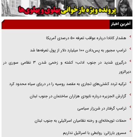
آیا مقاومت فلسطین خلع‌سلاح می‌شود؟
الگوی وحدت‌آفرین در ادراک سیاست خارجی
آخرین اخبار
گفتگوی دکتر اخوان مدیرمسئول روزنامه جوان با برنامه تلویزیونی «نبرد
هشدار کانادا درباره عواقب تعرفه ۵۰ درصدی آمریکا
هرمز»
ترامپ مجبور به پس‌دادن ۱۰۰ میلیارد دلار از پول تعرفه‌ها شد
امام حسین (ع) کشته سیرت‌های عصر جاهلی شد
درگیری شدید در جنوب ادلب؛ کشته و زخمی شدن ۳ نظامی سوری در
فریاد‌ها و ناله‌های دوستان مبارزدلم را آتش می‌زد
دیرالزور
ترکیه تردد کشتی‌های تجاری به مقصد روسیه را در دریای سیاه محدود کرد
گزارش الجزیره درباره نابودی هزاران ساختمان در جنوب لبنان
ترامپ گرفتار در شن‌زار سیاسی
حملات توپخانه‌ای و رخنه نظامیان اسرائیلی به جنوب لبنان
مسرور بارزانی: روابطی با اسرائیل نداریم