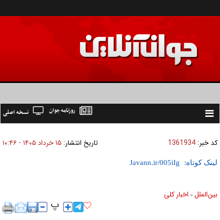
روزنامه جوان
نسخه اصلی
Toggle
navigation
کد خبر:
1361934
تاریخ انتشار:
۱۵ خرداد ۱۴۰۵ - ۱۰:۴۶
لینک کوتاه:
بين‌الملل
اخبار كلی
»