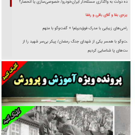
دنده دولت به واگذاری مسئله‌دار ایران‌خودرو/ خصوصی‌سازی یا انحصار؟
غریزه‌ی بقا و آقای باقی و رفقا
جراحی‌های زیبایی با مدرک فوق‌دیپلم! + گفت‌وگو با متهم
گفت‌وگو با همسر یکی از شهدای جنگ رمضان/ پیکر بی‌سر شهید را از
انگشت‌های پا شناسایی کردیم
نسلی که آنلاین الگو می‌گیرد
گفت‌وگو با آیت‌الله جاودان/ جفای مخالفان مکانت معنوی رهبر شهید را
ارتقا می‌داد
راننده مست به قانون می‌خندد
همه آقای دوربینی شده‌ایم!
قصه ناتمام سرویس مدارس