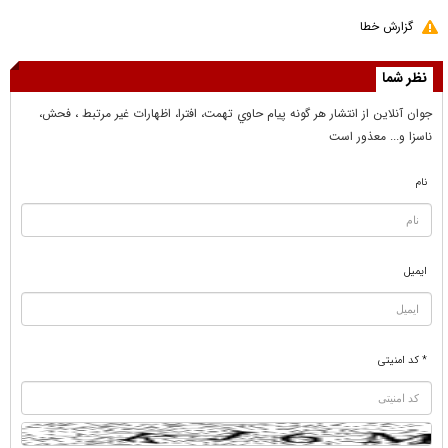
گزارش خطا
نظر شما
جوان آنلاين از انتشار هر گونه پيام حاوي تهمت، افترا، اظهارات غير مرتبط ، فحش،
ناسزا و... معذور است
نام
ایمیل
* کد امنیتی