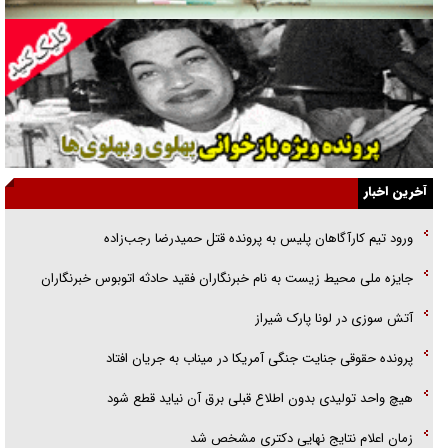
همه آقای دوربینی شده‌ایم!
قصه ناتمام سرویس مدارس
آیا مقاومت فلسطین خلع‌سلاح می‌شود؟
الگوی وحدت‌آفرین در ادراک سیاست خارجی
آخرین اخبار
گفتگوی دکتر اخوان مدیرمسئول روزنامه جوان با برنامه تلویزیونی «نبرد
ورود تیم کارآگاهان پلیس به پرونده قتل حمیدرضا رجب‌زاده
هرمز»
جایزه ملی محیط زیست به نام خبرنگاران فقید حادثه اتوبوس خبرنگاران
امام حسین (ع) کشته سیرت‌های عصر جاهلی شد
آتش سوزی در لونا پارک شیراز
فریاد‌ها و ناله‌های دوستان مبارزدلم را آتش می‌زد
پرونده حقوقی جنایت جنگی آمریکا در میناب به جریان افتاد
هیچ واحد تولیدی بدون اطلاع قبلی برق آن نیاید قطع شود
زمان اعلام نتایج نهایی دکتری مشخص شد