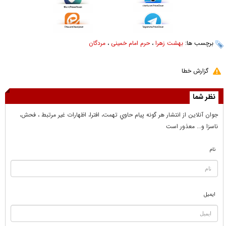
برچسب ها:
بهشت زهرا
،
حرم امام خمینی
،
مردگان
گزارش خطا
نظر شما
جوان آنلاين از انتشار هر گونه پيام حاوي تهمت، افترا، اظهارات غير مرتبط ، فحش،
ناسزا و... معذور است
نام
ایمیل