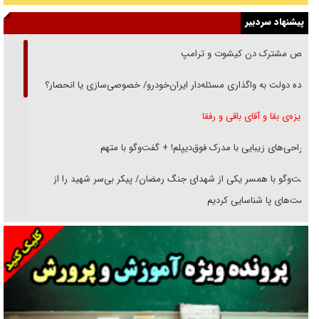
پیشنهاد سردبیر
رقص مشترک دن کیشوت و ترامپ
دنده دولت به واگذاری مسئله‌دار ایران‌خودرو/ خصوصی‌سازی یا انحصار؟
غریزه‌ی بقا و آقای باقی و رفقا
جراحی‌های زیبایی با مدرک فوق‌دیپلم! + گفت‌وگو با متهم
گفت‌وگو با همسر یکی از شهدای جنگ رمضان/ پیکر بی‌سر شهید را از
انگشت‌های پا شناسایی کردیم
نسلی که آنلاین الگو می‌گیرد
گفت‌وگو با آیت‌الله جاودان/ جفای مخالفان مکانت معنوی رهبر شهید را
ارتقا می‌داد
راننده مست به قانون می‌خندد