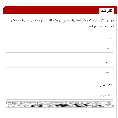
نظر شما
جوان آنلاين از انتشار هر گونه پيام حاوي تهمت، افترا، اظهارات غير مرتبط ، فحش،
ناسزا و... معذور است
نام
ایمیل
* کد امنیتی