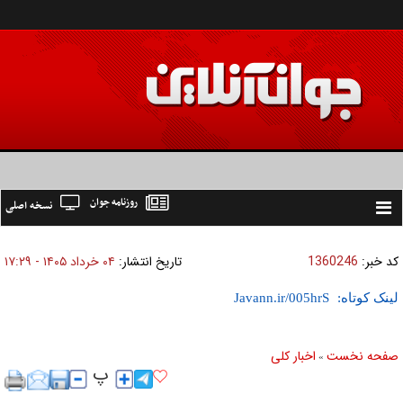
روزنامه جوان
نسخه اصلی
Toggle
navigation
کد خبر:
1360246
تاریخ انتشار:
۰۴ خرداد ۱۴۰۵ - ۱۷:۲۹
لینک کوتاه:
صفحه نخست
اخبار كلی
»