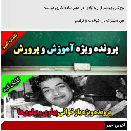
هیچ‌کس بیشتر از زیدآبادی در خطر ساده‌انگاری نیست
رقص مشترک دن کیشوت و ترامپ
دنده دولت به واگذاری مسئله‌دار ایران‌خودرو/ خصوصی‌سازی یا انحصار؟
غریزه‌ی بقا و آقای باقی و رفقا
جراحی‌های زیبایی با مدرک فوق‌دیپلم! + گفت‌وگو با متهم
گفت‌وگو با همسر یکی از شهدای جنگ رمضان/ پیکر بی‌سر شهید را از
انگشت‌های پا شناسایی کردیم
نسلی که آنلاین الگو می‌گیرد
گفت‌وگو با آیت‌الله جاودان/ جفای مخالفان مکانت معنوی رهبر شهید را
ارتقا می‌داد
آخرین اخبار
راننده مست به قانون می‌خندد