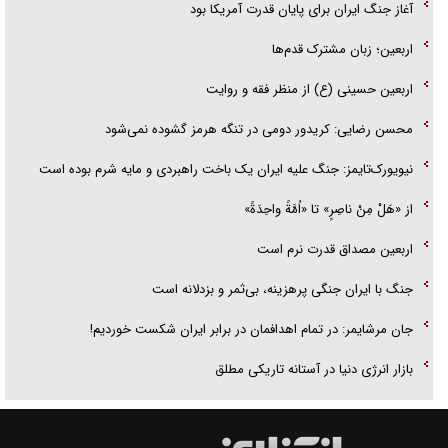
آغاز جنگ ایران برای پایان قدرت آمریکا بود
اربعین؛ زبان مشترک قدم‌ها
اربعین حسینی (ع) از منظر فقه و روایت
محسن رضایی: کریدور دومی در تنگه هرمز گشوده نمی‌شود
نیویورک‌تایمز: جنگ علیه ایران یک باخت راهبردی و مایه شرم بوده است
از «هَلْ مِنْ ناصِرٍ» تا «اُمَّةً واحِدَةً»
اربعین مصداق قدرت نرم است
جنگ با ایران جنگی پرهزینه، بی‌ثمر و بزدلانه است
جان مرشایمر: در تمام اهدافمان در برابر ایران شکست خوردیم!
بازار انرژی دنیا در آستانه تاریکی مطلق