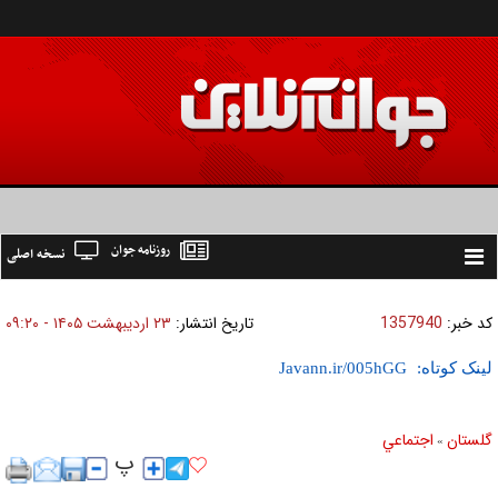
روزنامه جوان
نسخه اصلی
Toggle
navigation
کد خبر:
1357940
تاریخ انتشار:
۲۳ ارديبهشت ۱۴۰۵ - ۰۹:۲۰
لینک کوتاه:
گلستان
اجتماعي
»