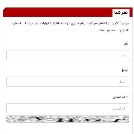
نظر شما
جوان آنلاين از انتشار هر گونه پيام حاوي تهمت، افترا، اظهارات غير مرتبط ، فحش،
ناسزا و... معذور است
نام
ایمیل
* کد امنیتی