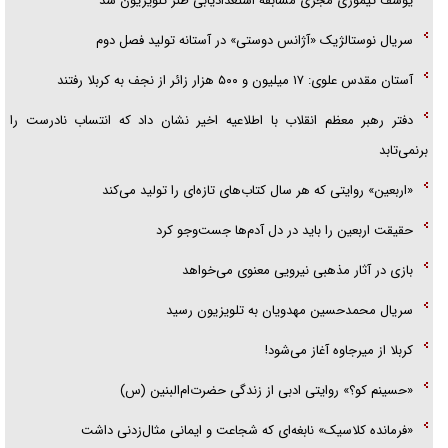
یوسف تیموری مجری مسابقه استعدادیابی طنز تلویزیون شد
سریال نوستالژیک «آژانس دوستی» در آستانه تولید فصل دوم
آستان مقدس علوی: ۱۷ میلیون و ۵۰۰ هزار زائر از نجف به کربلا رفتند
دفتر رهبر معظم انقلاب با اطلاعیه اخیر نشان داد که انتساب نادرست را
برنمی‌تابد
«اربعین» روایتی که هر سال کتاب‌های تازه‌ای را تولید می‌کند
حقیقت اربعین را باید در دل آدم‌ها جست‌و‌جو کرد
بازی در آثار مذهبی نیرویی معنوی می‌خواهد
سریال محمدحسین مهدویان به تلویزیون رسید
کربلا از میرجاوه آغاز می‌شود!
«حسینم کو؟» روایتی ادبی از زندگی حضرت‌ام‌البنین (س)
«فرمانده کلاسیک» نابغه‌ای که شجاعت و ایمانی مثال‌زدنی داشت