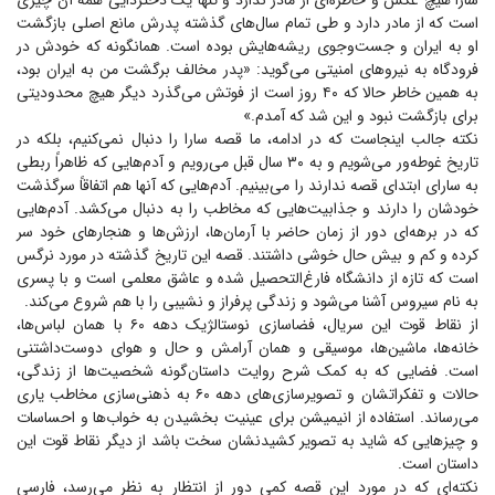
سارا هیچ عکس و خاطره‌ای از مادر ندارد و تنها یک دختردایی همه آن چیزی
است که از مادر دارد و طی تمام سال‌های گذشته پدرش مانع اصلی بازگشت
او به ایران و جست‌وجوی ریشه‌هایش بوده است. همانگونه که خودش در
فرودگاه به نیرو‌های امنیتی می‌گوید: «پدر مخالف برگشت من به ایران بود،
به همین خاطر حالا که ۴۰ روز است از فوتش می‌گذرد دیگر هیچ محدودیتی
برای بازگشت نبود و این شد که آمدم.»
نکته جالب اینجاست که در ادامه، ما قصه سارا را دنبال نمی‌کنیم، بلکه در
تاریخ غوطه‌ور می‌شویم و به ۳۰ سال قبل می‌رویم و آدم‌هایی که ظاهراً ربطی
به سارای ابتدای قصه ندارند را می‌بینیم. آدم‌هایی که آنها هم اتفاقاً سرگذشت
خودشان را دارند و جذابیت‌هایی که مخاطب را به دنبال می‌کشد. آدم‌هایی
که در برهه‌ای دور از زمان حاضر با آرمان‌ها، ارزش‌ها و هنجار‌های خود سر
کرده و کم و بیش حال خوشی داشتند. قصه این تاریخ گذشته در مورد نرگس
است که تازه از دانشگاه فارغ‌التحصیل شده و عاشق معلمی است و با پسری
به نام سیروس آشنا می‌شود و زندگی پرفراز و نشیبی را با هم شروع می‌کند.
از نقاط قوت این سریال، فضاسازی نوستالژیک دهه ۶۰ با همان لباس‌ها،
خانه‌ها، ماشین‌ها، موسیقی و همان آرامش و حال و هوای دوست‌داشتنی
است. فضایی که به کمک شرح روایت داستان‌گونه شخصیت‌ها از زندگی،
حالات و تفکراتشان و تصویرسازی‌های دهه ۶۰ به ذهنی‌سازی مخاطب یاری
می‌رساند. استفاده از انیمیشن برای عینیت بخشیدن به خواب‌ها و احساسات
و چیز‌هایی که شاید به تصویر کشیدنشان سخت باشد از دیگر نقاط قوت این
داستان است.
نکته‌ای که در مورد این قصه کمی دور از انتظار به نظر می‌رسد، فارسی