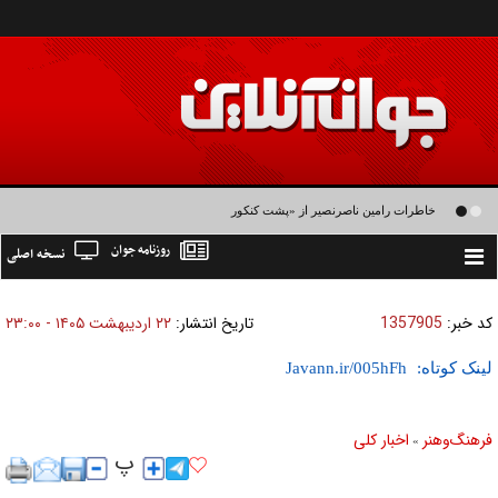
خاطرات رامین ناصرنصیر از «پشت‌ کنکوری‌ها» و رضا داوودنژاد: رضا کودک درون فعالی
روزنامه جوان
نسخه اصلی
داشت و خیلی راحت به شوق می‌آمد
Toggle
navigation
کد خبر:
1357905
تاریخ انتشار:
۲۲ ارديبهشت ۱۴۰۵ - ۲۳:۰۰
لینک کوتاه:
فرهنگ‌و‌هنر
اخبار كلی
»