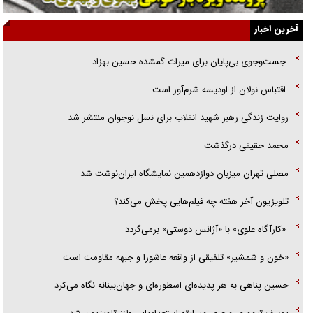
گفت‌وگو با خواهر یکی از شهدای جنگ رمضان/ خواهرم فرمانده جهادی و
آخرین اخبار
اهل خدمت بی‌منت بود
جست‌وجوی بی‌پایان برای میراث گمشده حسین بهزاد
جزئیات شکنجه‌هایم فراتر از آن است که در بیان بگنجد!
اقتباس نولان از اودیسه شرم‌آور است
گزارش «جوان» از قوانین سخت‌گیرانه ۶ قاره در برابر یورش به پاسگاه‌های
روایت زندگی رهبر شهید انقلاب برای نسل نوجوان منتشر شد
پلیس
محمد حقیقی درگذشت
مصلی تهران میزبان دوازدهمین نمایشگاه ایران‌نوشت شد
تلویزیون آخر هفته چه فیلم‌هایی پخش می‌کند؟
«کارآگاه علوی» با «آژانس دوستی» برمی‌گردد
«خون و شمشیر» تلفیقی از واقعه عاشورا و جبهه مقاومت است
حسین پناهی به هر پدیده‌ای اسطوره‌ای و جهان‌بینانه نگاه می‌کرد