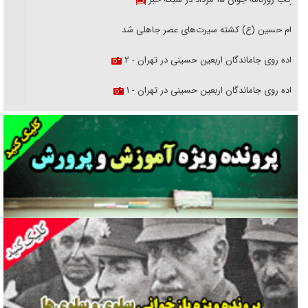
امام حسین (ع) کشته سیرت‌های عصر جاهلی شد
پیاده روی جاماندگان اربعین حسینی در تهران - ۲
پیاده روی جاماندگان اربعین حسینی در تهران - ۱
فریاد‌ها و ناله‌های دوستان مبارزدلم را آتش می‌زد
تغییر رویه دشمن در ترور از شیخ فضل‌الله تا مصباح یزدی
خرید قسطی اولش خنده و آخرش گریه است!
فوتبال و آن «بالا»!
راهبرد غافلگیری با نسل جدید پهپاد‌ها
جنجال پزشکان تقلبی در صنعت زیبایی
یهودی‌ها در ادبیات داستانی اروپا؛ از شکسپیر تا دیکنز