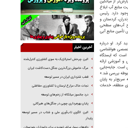
نشان می‌داد که زمستان و بهار ۱۴۰۵ می‌تواند پربارش‌تر از میانگین
جراحی‌های زیبایی با مدرک فوق‌دیپلم! + گفت‌وگو
 منابع آب ابلاغ
با متهم
وجود دارد. رئیس
گفت‌وگو با همسر یکی از شهدای جنگ رمضان/
دران، کردستان و
پیکر بی‌سر شهید را از انگشت‌های پا شناسایی کردیم
طح آب‌های سطحی
 تأمین منابع آبی
نسلی که آنلاین الگو می‌گیرد
گفت‌وگو با آیت‌الله جاودان/ جفای مخالفان مکانت
 کرد. او درباره
معنوی رهبر شهید را ارتقا می‌داد
آخرین اخبار
 تخصصی هواشناسی
 است که ایستگاه
راننده مست به قانون می‌خندد
البرز، چرخش استراتژیک به سوی کشاورزی کنترل‌شده
 و آموزشی ارائه
همه آقای دوربینی شده‌ایم!
ی است. جابه‌جایی
مرگ خاموش بزرگ‌ترین جنگل دست‌کاشت ایران
ربوطه بررسی شد.»
قصه ناتمام سرویس مدارس
قطب شترداری ایران در مسیر توسعه
ریع‌تر به پایان
آیا مقاومت فلسطین خلع‌سلاح می‌شود؟
ای منطقه، خدمات
نجات خاک مزارع لرستان با کشاورزی حفاظتی
درد جانسوز میانکاله از زخم‌های توسعه
پایان بهره‌برداری چوبی در جنگل‌های هیرکانی
البرز، الگوی تاب‌آوری ملی و شتاب در مسیر توسعه
پایدار
دام‌های بیمار عراق، تهدیدی برای دامداران خوزستان