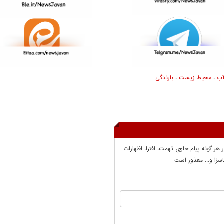
آب
،
محیط زیست
،
بارندگی
ر هر گونه پيام حاوي تهمت، افترا، اظهارات
سزا و... معذور است