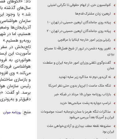
کنوانسیون خزر، از ابهام حقوقی تا نگرانی امنیتی
سال‌های گذشته با
شد.» با وجود این
اربعین؛ زبان مشترک قدم‌ها
سازمان هواشناسی 
پیاده روی جاماندگان اربعین حسینی در تهران - ۱
آذربایجان‌ها وض
پیاده روی جاماندگان اربعین حسینی در تهران - ۲
هستیم، اما در شهر
روبه‌رو هستیم.»
رایزنی وزیر امور خارجه ایتالیا با عراقچی
تاج‌بخش در سفر ا
تغییر رویه دشمن در ترور از شیخ فضل‌الله تا مصباح
مأموریت این ایست
یزدی
هوانوردی به فرود
گفت‌وگوی تلفنی وزرای امور خارجه ایران و سلطنت
هواشناسی فرودگاه
عمان
می‌کند.» وی افزود
نه کریدور دوم نه مذاکره زیر سایه تهدید
و بازسازی ساختمان
رئیس سازمان هواش
تنگه ملک ماست | این‌بار بدون حتی نظر امریکا
برسد. او گفت: «ب
بازتاب روزنامه جوان ۱۵ مرداد در شبکه خبر
دقیق‌تر و به‌روتری
ترامپ دوباره به پشت میانجی‌ها خزید
منبع:
مذاکرات تنگه هرمز با عمان دوجانبه است؛ موضوعات
روزنامه جوان
ایران و آمریکا بعداً بررسی می‌شود
مشروطه نقطه عطف بیداری و آزادی‌خواهی ملت
ایران بود