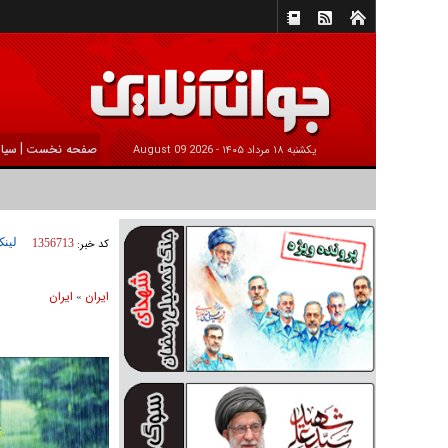
|
صفحه نخست
سیا
يکشنبه ۱۸ مرداد ۱۴۰۵ -
2026 August 09
لینک
کد خبر:
1356713
ايران
ايران
»