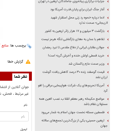
جزئیات برگزاری پیاده‌روی جاماندگان اربعین در تهران
آغاز جنگ ایران برای پایان قدرت آمریکا بود
ادعا درباره «نحوه رد زنی محل استقرار شهید
لاریجانی» صحت ندارد
بازگشت ۳ میلیون و ۱۷ هزار زائر اربعین به کشور
تفاهم با عمان به معنای بازگشایی تنگه هرمز نیست
برچسب ها:
منابع 
جولان عقابان ایرانی از دفاع مقدس تا نبرد رمضان
خرید قسطی اولش خنده و آخرش گریه است!
گزارش خطا
وزیر صمت عازم پاکستان شد
قیمت گوسفند زنده ۳۰ درصد کاهش یافت؛ گوشت
نظر شما
ارزان نشد
آمریکا تحریم‌های یک شرکت هواپیمایی عراقی را لغو
جوان آنلاين از انتشا
کرد
غير مرتبط ، فحش، نا
مواضع حکیمانه رهبر معظم انقلاب، نصب العین همه
مسئولان نظام باشد
نام
فلسطین مسئله نخست جهان اسلام به شمار می‌رود
اربعین حسینی؛ یکی از بزرگ‌ترین تجمع‌های سالانه
جهان
ایمیل