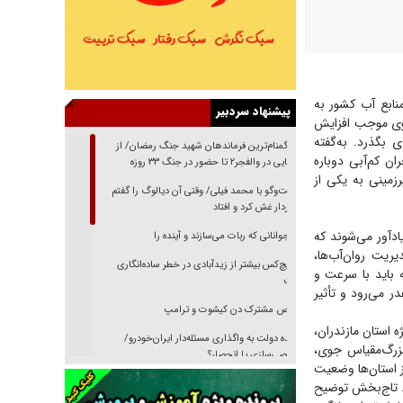
نابع آب کشور به
پیشنهاد سردبیر
 جوی موجب افزایش
ی بگذرد. به‌گفته
از گمنام‌ترین فرماندهان شهید جنگ رمضان/ از
ن کم‌آبی دوباره
شناسایی در والفجر۲ تا حضور در جنگ ۳۳ روزه
زمینی به یکی از
گفت‌وگو با محمد فیلی/ وقتی آن دیالوگ را گفتم
فیلمبردار غش کرد و افتاد
دآور می‌شوند که
نوجوانانی که ربات می‌سازند و آینده را
ریت روان‌آب‌ها،
هیچ‌کس بیشتر از زیدآبادی در خطر ساده‌انگاری
 باید با سرعت و
نیست
 می‌رود و تأثیر
رقص مشترک دن کیشوت و ترامپ
ه استان مازندران،
دنده دولت به واگذاری مسئله‌دار ایران‌خودرو/
بزرگ‌مقیاس جوی،
خصوصی‌سازی یا انحصار؟
ز استان‌ها وضعیت
غریزه‌ی بقا و آقای باقی و رفقا
د. تاج‌بخش توضیح