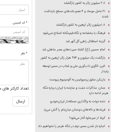
۲.۸ میلیون زائر به کشور بازگشتند
۲۱ عامل موساد و ۴ عضو باند‌های مسلح بازداشت
شدند
* کد امنیتی
۱.۸میلیون زائر اربعین به کشور بازگشتند
فرهنگ با بخشنامه و نگاه قیم‌مآبانه اصلاح نمی‌شود
گزینه استقلال راهی گل گهر شد
امام حسین (ع) کشته سیرت‌های عصر جاهلی شد
* نظر
بازگشت یک میلیون و ۹۷۴ هزار زائر اربعین به کشور
البرز، الگوی تاب‌آوری ملی و شتاب در مسیر توسعه
پایدار
بازیکن سابق پرسپولیس به آلومینیوم پیوست
تعداد کارکتر های م
عمان: مذاکرات مثبت و سازنده با ایران درباره تنگه
هرمز ادامه دارد
دنده دولت به واگذاری مسئله‌دار ایران‌خودرو
فریاد‌ها و ناله‌های دوستان مبارزدلم را آتش می‌زد
کربلا از میرجاوه آغاز می‌شود!
اجازه باز شدن مسیر دوم در تنگه هرمز را نخواهیم داد