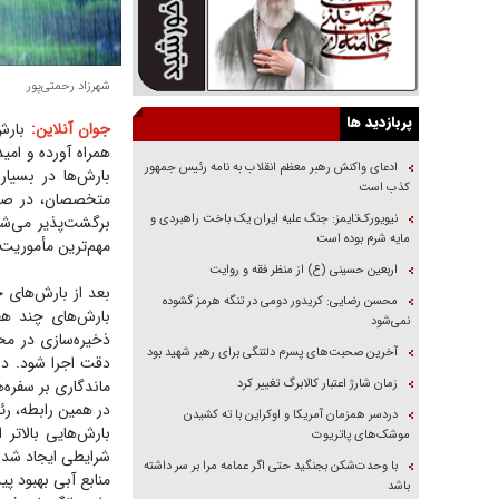
شهرزاد رحمتی‌پور
پربازدید ها
جوان آنلاین:
بارش‌
همراه آورده و امی
ادعای واکنش رهبر معظم انقلاب به نامه رئیس جمهور
بارش‌ها در بسیاری
کذب است
متخصصان، در صورت
نیویورک‌تایمز: جنگ علیه ایران یک باخت راهبردی و
برگشت‌پذیر می‌شو
مایه شرم بوده است
مهم‌ترین مأموریت
اربعین حسینی (ع) از منظر فقه و روایت
بعد از بارش‌های 
محسن رضایی: کریدور دومی در تنگه هرمز گشوده
بارش‌های چند هفت
نمی‌شود
ذخیره‌سازی در مخ
آخرین صحبت‌های پسرم دلتنگی برای رهبر شهید بود
دقت اجرا شود. در
زمان شارژ اعتبار کالابرگ تغییر کرد
ماندگاری بر سفره
در همین رابطه، رئی
دردسر همزمان آمریکا و اوکراین با ته کشیدن
بارش‌هایی بالاتر
موشک‌های پاتریوت
شرایطی ایجاد شد ک
با وحدت‌شکن بجنگید حتی اگر عمامه مرا بر سر داشته
منابع آبی بهبود پ
باشد