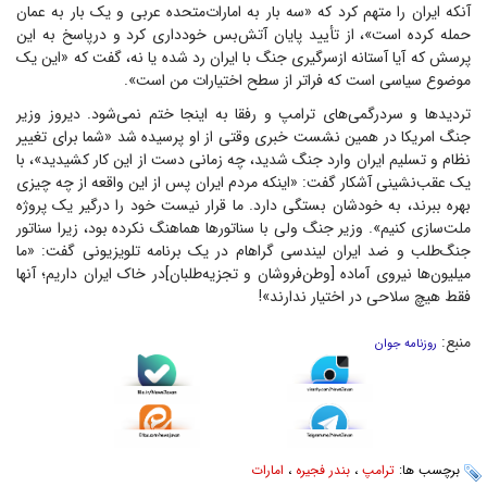
آنکه ایران را متهم کرد که «سه بار به امارات‌متحده عربی و یک بار به عمان
حمله کرده است»، از تأیید پایان آتش‌بس خودداری کرد و درپاسخ به این
پرسش که آیا آستانه ازسرگیری جنگ با ایران رد شده یا نه، گفت که «این یک
موضوع سیاسی است که فراتر از سطح اختیارات من است».
تردید‌ها و سردرگمی‌های ترامپ و رفقا به اینجا ختم نمی‌شود. دیروز وزیر
جنگ امریکا در همین نشست خبری وقتی از او پرسیده شد «شما برای تغییر
نظام و تسلیم ایران وارد جنگ شدید، چه زمانی دست از این کار کشیدید»، با
یک عقب‌نشینی آشکار گفت: «اینکه مردم ایران پس از این واقعه از چه چیزی
بهره ببرند، به خودشان بستگی دارد. ما قرار نیست خود را درگیر یک پروژه
ملت‌سازی کنیم». وزیر جنگ ولی با سناتور‌ها هماهنگ نکرده بود، زیرا سناتور
جنگ‌طلب و ضد ایران لیندسی گراهام در یک برنامه تلویزیونی گفت: «ما
میلیون‌ها نیروی آماده [وطن‌فروشان و تجزیه‌طلبان]در خاک ایران داریم؛ آنها
فقط هیچ سلاحی در اختیار ندارند»!
منبع:
روزنامه جوان
برچسب ها:
ترامپ
،
بندر فجیره
،
امارات