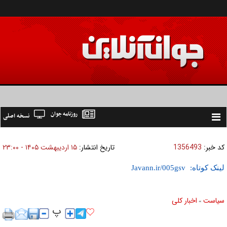
روزنامه جوان
نسخه اصلی
Toggle
navigation
کد خبر:
1356493
تاریخ انتشار:
۱۵ ارديبهشت ۱۴۰۵ - ۲۳:۰۰
لینک کوتاه:
سیاست
اخبار کلی
»