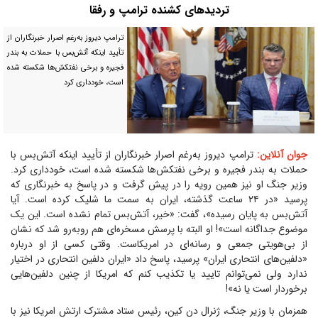
تردید‌های کشنده ترامپ و رفقا
ترامپ دیروز به‌رغم اصرار خبرنگاران از
تأیید اینکه آتش‌بس با حملات به بندر
فجیره و برخی نفتکش‌ها شکسته شده
است، خودداری کرد
جوان آنلاین:
ترامپ دیروز به‌رغم اصرار خبرنگاران از تأیید اینکه آتش‌بس با
حملات به بندر فجیره و برخی نفتکش‌ها شکسته شده است، خودداری کرد.
وزیر جنگ او نیز همین رویه را در پیش گرفت و در پاسخ به خبرنگاری که
پرسید «در ۲۴ ساعت گذشته، ایران به سمت ما شلیک کرده است. آیا
آتش‌بس به پایان رسیده»، گفت: «خیر، آتش‌بس تمام نشده است. این یک
موضوع جداگانه است»! او البته با پرسش مسخره‌ای هم روبه‌رو شد که نشان
از بی‌هویتی جمعی و رسانه‌ای در امریکاست. وقتی کسی از او درباره
«دلفین‌های انتحاری ایران» پرسید، پاسخ داد «ایران دلفین انتحاری در اختیار
ندارد ولی نمی‌توانم تایید یا تکذیب کنم که امریکا از چنین دلفین‌هایی
برخوردار است یا نه»!
همزمان با وزیر جنگ، ژنرال دن کین، رئیس ستاد مشترک ارتش امریکا نیز با