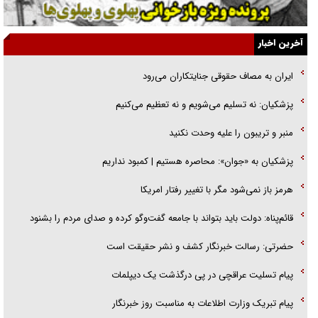
قصه ناتمام سرویس مدارس
آخرین اخبار
آیا مقاومت فلسطین خلع‌سلاح می‌شود؟
ایران به مصاف حقوقی جنایتکاران می‌رود
الگوی وحدت‌آفرین در ادراک سیاست خارجی
پزشکیان: نه تسلیم می‌شویم و نه تعظیم می‌کنیم
گفتگوی دکتر اخوان مدیرمسئول روزنامه جوان با برنامه تلویزیونی «نبرد
منبر و تریبون را علیه وحدت نکنید
هرمز»
پزشکیان به «جوان»: محاصره هستیم | کمبود نداریم
هرمز باز نمی‌شود مگر با تغییر رفتار امریکا
قائم‌پناه: دولت باید بتواند با جامعه گفت‌و‌گو کرده و صدای مردم را بشنود
حضرتی: رسالت خبرنگار کشف و نشر حقیقت است
پیام تسلیت عراقچی در پی درگذشت یک دیپلمات
پیام تبریک وزارت اطلاعات به مناسبت روز خبرنگار