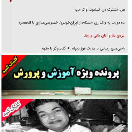
رقص مشترک دن کیشوت و ترامپ
دنده دولت به واگذاری مسئله‌دار ایران‌خودرو/ خصوصی‌سازی یا انحصار؟
غریزه‌ی بقا و آقای باقی و رفقا
جراحی‌های زیبایی با مدرک فوق‌دیپلم! + گفت‌وگو با متهم
گفت‌وگو با همسر یکی از شهدای جنگ رمضان/ پیکر بی‌سر شهید را از
انگشت‌های پا شناسایی کردیم
نسلی که آنلاین الگو می‌گیرد
گفت‌وگو با آیت‌الله جاودان/ جفای مخالفان مکانت معنوی رهبر شهید را
ارتقا می‌داد
راننده مست به قانون می‌خندد
همه آقای دوربینی شده‌ایم!