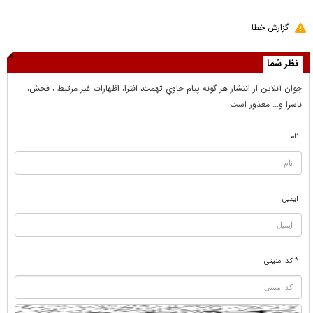
گزارش خطا
نظر شما
جوان آنلاين از انتشار هر گونه پيام حاوي تهمت، افترا، اظهارات غير مرتبط ، فحش،
ناسزا و... معذور است
نام
ایمیل
* کد امنیتی