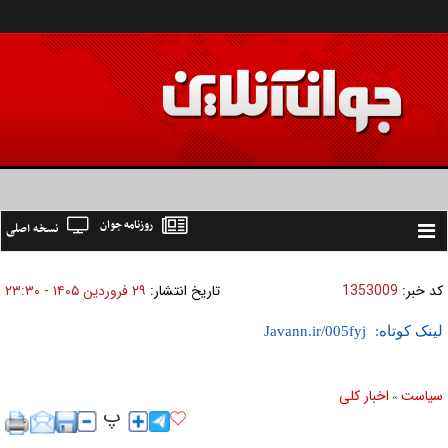
روزنامه جوان
نسخه اصلی
Toggle
navigation
کد خبر:
1353009
تاریخ انتشار:
۲۹ فروردين ۱۴۰۵ - ۲۳:۳۰
لینک کوتاه:
سیاست
اخبار کلی
»