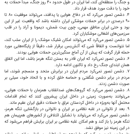
و جنگ را منطقه‌ای کند، اما ایران در طول حدود ۴۰ روز جنگ، مبدأ حملات به
خود را با دقت مورد هدف قرار داد.
۴. دشمن تصور می‌کرد که در دفاع هوایی یا پدافند، می‌تواند موفقیت ۸۰ تا
۹۰ درصدی در برابر حملات موشکی ایران داشته باشد که واقعیت غیر از این
بود و حتی ایران مناطق مهمی، چون بیت شمش، دیمونا و آراد را در قلب
سرزمین‌های اشغالی موشکباران کرد.
۵. دشمن تصور می‌کرد که می‌تواند امکان شلیک موشک را از ایران سلب کند،
اما نتوانست و اتفاقاً شبی که آتش‌بس برقرار شد، دقیقاً از پایگاه‌هایی مورد
حمله قرار گرفت که پیش از آن آماج سنگین‌ترین حملات هوایی بودند.
۶. دشمن تصور نمی‌کرد که ایران قادر به بستن تنگه هرمز باشد، اما این اتفاق
همان ابتدای جنگ رخ داد و تاکنون ادامه دارد.
۷. دشمن تصور نمی‌کرد مردم ایران در برابرش متحد و منسجم شوند، اما
مردم در برابر دشمن شگفتی و حماسه خلق کرده و با اتحاد خود، سیلی بر
صورت دشمن زدند.
۸. دشمن تصور می‌کرد که گروهک‌های ضدانقلاب همزمان با حملات هوایی،
می‌توانند به‌صورت زمینی در داخل ایران پیشروی کنند که تمام اقدامات
محتمل آنها به‌ویژه در داخل کردستان عراق با حملات دقیق ایران عقیم ماند.
۹. بعد از ناتوانی در غلبه نظامی بر ایران و ناتوانی در بازگشایی تنگه هرمز،
دشمن تصور می‌کرد که می‌تواند با تشکیل ائتلافی از کشور‌های هم‌پیمان هم
تنگه هرمز را باز کند و هم امکان غلبه نظامی بر ایران برایش فراهم می‌شود که
در این زمینه نیز موفق نشد.