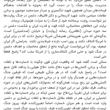
۱۰. دشمن تصور می‌کرد که با توجه به تسلطش بر ابزار رسانه، می‌تواند
مدیریت روایت جنگ را در دست گیرد که به‌ویژه با اقدامات به‌هنگام
فرماندهان میدان همچون شهید تنگسیری و سردار سیدمجید موسوی و برخی
مقامات سیاسی مانند شهید لاریجانی و دکتر قالیباف، دشمن در جنگ روایت‌ها
نیز نتوانست روایت برساخته خود از جنگ را به منزلت هژمونیک برساند.
برایند این خطا‌های محاسباتی، اثبات قوت و قدرت ایران و شکست دشمن در
سه حوزه میدان (نظامی)، رسانه (روایت) و خیابان (ضدامنیتی) است؛
به‌گونه‌ای که حتی هم‌پیمانان همیشگی امریکا ترجیح دادند که در برابر ایران
با امریکا ائتلاف نکنند و روی اسب بازنده شرط‌بندی نکنند. به‌راستی اگر ایران
ضعیف بود، آیا می‌توانست این‌گونه مانع از تحقق محاسبات و اهداف دشمن
در جنگ شود و حتی امکان ائتلاف‌سازی را از امریکا سلب کند؟ پاسخ قطعاً
خیر است.
ممکن است گفته شود که واقعیت ایران قوی چگونه با خسارت‌ها و تلفات
جنگ و برخی کاستی‌ها در حوزه دفاع مانند دفاع هوایی یا پدافند قابل جمع
است؟ در پاسخ باید گفت که در هر جنگی طبیعی است که طرفین جنگ
خسارت‌هایی بر همدیگر وارد کنند و در برخی حوزه‌ها، در کنار نقاط قوت، از
کاستی‌هایی نیز رنج ببرند؛ همان‌گونه که به‌موازات کاستی‌های ایران در حوزه
پدافند، طرف مقابل نیز در این حوزه از ضعف جدی برخوردار بود و به‌نوعی در
برابر حملات ایران تقریباً بی‌دفاع بود. ضمن اینکه در برابر خسارت‌ها و تلفات
تحمیلی بر ایران، هم در نقطه مقابل خسارت‌ها و تلفات بی‌شماری بر دشمن
وارد شده است و هم میزان خسارت اساساً تعیین‌کننده طرف پیروز جنگ
نیست، بلکه تحقق اهداف تعیین‌کننده طرف بازنده یا پیروز جنگ است. مبتنی