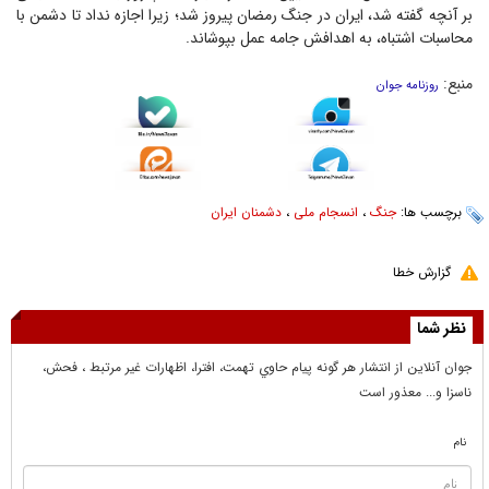
بر آنچه گفته شد، ایران در جنگ رمضان پیروز شد؛ زیرا اجازه نداد تا دشمن با
محاسبات اشتباه، به اهدافش جامه عمل بپوشاند.
منبع:
روزنامه جوان
برچسب ها:
جنگ
،
انسجام ملی
،
دشمنان ایران
گزارش خطا
نظر شما
جوان آنلاين از انتشار هر گونه پيام حاوي تهمت، افترا، اظهارات غير مرتبط ، فحش،
ناسزا و... معذور است
نام