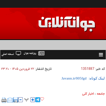
روزنامه جوان
نسخه اصلی
Toggle
navigation
کد خبر:
1351887
تاریخ انتشار:
۲۲ فروردين ۱۴۰۵ - ۲۳:۲۰
لینک کوتاه:
جامعه
اخبار كلی
»