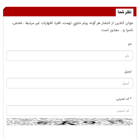
نظر شما
جوان آنلاين از انتشار هر گونه پيام حاوي تهمت، افترا، اظهارات غير مرتبط ، فحش،
ناسزا و... معذور است
نام
ایمیل
* کد امنیتی