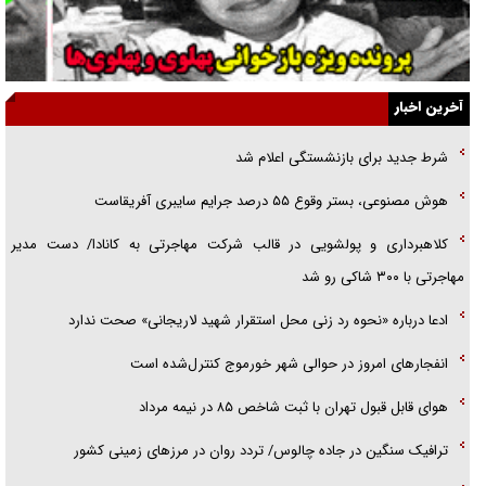
گفت‌وگو با خواهر یکی از شهدای جنگ رمضان/ خواهرم فرمانده جهادی و
اهل خدمت بی‌منت بود
جزئیات شکنجه‌هایم فراتر از آن است که در بیان بگنجد!
آخرین اخبار
گزارش «جوان» از قوانین سخت‌گیرانه ۶ قاره در برابر یورش به پاسگاه‌های
شرط جدید برای بازنشستگی اعلام شد
پلیس
هوش مصنوعی، بستر وقوع ۵۵ درصد جرایم سایبری آفریقاست
تحلیل ابعاد پیام رهبر انقلاب به حزب‌الله/ مقاومت نقشه راه آینده غرب آسیا
کلاهبرداری و پولشویی در قالب شرکت مهاجرتی به کانادا/ دست مدیر
مهاجرتی با ۳۰۰ شاکی رو شد
ادعا درباره «نحوه رد زنی محل استقرار شهید لاریجانی» صحت ندارد
انفجار‌های امروز در حوالی شهر خورموج کنترل‌شده است
هوای قابل قبول تهران با ثبت شاخص ۸۵ در نیمه مرداد
ترافیک سنگین در جاده چالوس/ تردد روان در مرز‌های زمینی کشور