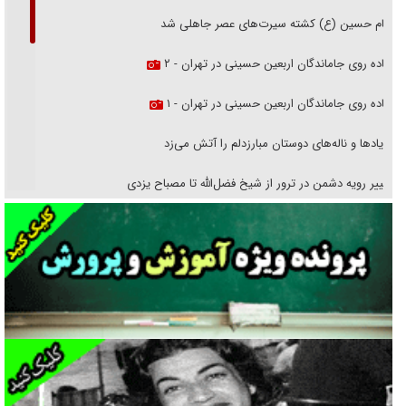
امام حسین (ع) کشته سیرت‌های عصر جاهلی شد
پیاده روی جاماندگان اربعین حسینی در تهران - ۲
پیاده روی جاماندگان اربعین حسینی در تهران - ۱
فریاد‌ها و ناله‌های دوستان مبارزدلم را آتش می‌زد
تغییر رویه دشمن در ترور از شیخ فضل‌الله تا مصباح یزدی
خرید قسطی اولش خنده و آخرش گریه است!
فوتبال و آن «بالا»!
راهبرد غافلگیری با نسل جدید پهپاد‌ها
جنجال پزشکان تقلبی در صنعت زیبایی
یهودی‌ها در ادبیات داستانی اروپا؛ از شکسپیر تا دیکنز