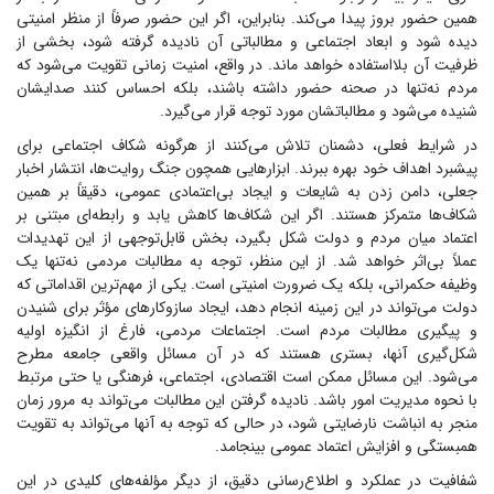
همین حضور بروز پیدا می‌کند. بنابراین، اگر این حضور صرفاً از منظر امنیتی
دیده شود و ابعاد اجتماعی و مطالباتی آن نادیده گرفته شود، بخشی از
ظرفیت آن بلااستفاده خواهد ماند. در واقع، امنیت زمانی تقویت می‌شود که
مردم نه‌تنها در صحنه حضور داشته باشند، بلکه احساس کنند صدایشان
شنیده می‌شود و مطالباتشان مورد توجه قرار می‌گیرد.
در شرایط فعلی، دشمنان تلاش می‌کنند از هرگونه شکاف اجتماعی برای
پیشبرد اهداف خود بهره ببرند. ابزار‌هایی همچون جنگ روایت‌ها، انتشار اخبار
جعلی، دامن زدن به شایعات و ایجاد بی‌اعتمادی عمومی، دقیقاً بر همین
شکاف‌ها متمرکز هستند. اگر این شکاف‌ها کاهش یابد و رابطه‌ای مبتنی بر
اعتماد میان مردم و دولت شکل بگیرد، بخش قابل‌توجهی از این تهدیدات
عملاً بی‌اثر خواهد شد. از این منظر، توجه به مطالبات مردمی نه‌تنها یک
وظیفه حکمرانی، بلکه یک ضرورت امنیتی است. یکی از مهم‌ترین اقداماتی که
دولت می‌تواند در این زمینه انجام دهد، ایجاد سازوکار‌های مؤثر برای شنیدن
و پیگیری مطالبات مردم است. اجتماعات مردمی، فارغ از انگیزه اولیه
شکل‌گیری آنها، بستری هستند که در آن مسائل واقعی جامعه مطرح
می‌شود. این مسائل ممکن است اقتصادی، اجتماعی، فرهنگی یا حتی مرتبط
با نحوه مدیریت امور باشد. نادیده گرفتن این مطالبات می‌تواند به مرور زمان
منجر به انباشت نارضایتی شود، در حالی که توجه به آنها می‌تواند به تقویت
همبستگی و افزایش اعتماد عمومی بینجامد.
شفافیت در عملکرد و اطلاع‌رسانی دقیق، از دیگر مؤلفه‌های کلیدی در این