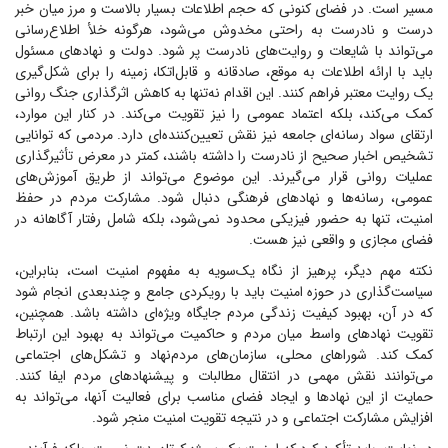
مسیر است. در فضای کنونی که حجم اطلاعات بسیار بالاست و مرز میان خبر
درست و نادرست به راحتی مخدوش می‌شود، هرگونه خلأ اطلاع‌رسانی
می‌تواند با شایعات و روایت‌های نادرست پر شود. دولت و نهاد‌های مسئول
باید با ارائه اطلاعات به موقع، صادقانه و قابل‌اتکا، زمینه را برای شکل‌گیری
یک روایت معتبر فراهم کنند. این اقدام نه‌تنها به کاهش اثرگذاری جنگ روانی
کمک می‌کند، بلکه اعتماد عمومی را نیز تقویت می‌کند. در کنار این موارد،
ارتقای سواد رسانه‌ای جامعه نیز نقش تعیین‌کننده‌ای دارد. مردمی که توانایی
تشخیص اخبار صحیح از نادرست را داشته باشند، کمتر در معرض تأثیرگذاری
عملیات روانی قرار می‌گیرند. این موضوع می‌تواند از طریق آموزش‌های
عمومی، رسانه‌ها و نهاد‌های فرهنگی دنبال شود. مشارکت مردم در حفظ
امنیت، تنها به حضور فیزیکی محدود نمی‌شود، بلکه شامل رفتار آگاهانه در
فضای مجازی و واقعی نیز هست.
نکته مهم دیگر، پرهیز از نگاه یک‌سویه به مفهوم امنیت است، بنابراین،
سیاست‌گذاری در حوزه امنیت باید با رویکردی جامع و چندبعدی انجام شود
که در آن، بهبود کیفیت زندگی مردم جایگاه ویژه‌ای داشته باشد. همچنین،
تقویت نهاد‌های واسط میان مردم و حاکمیت می‌تواند به بهبود این ارتباط
کمک کند. شورا‌های محلی، سازمان‌های مردم‌نهاد و تشکل‌های اجتماعی
می‌توانند نقش مهمی در انتقال مطالبات و پیشنهاد‌های مردم ایفا کنند.
حمایت از این نهاد‌ها و ایجاد فضای مناسب برای فعالیت آنها، می‌تواند به
افزایش مشارکت اجتماعی و در نتیجه تقویت امنیت منجر شود.