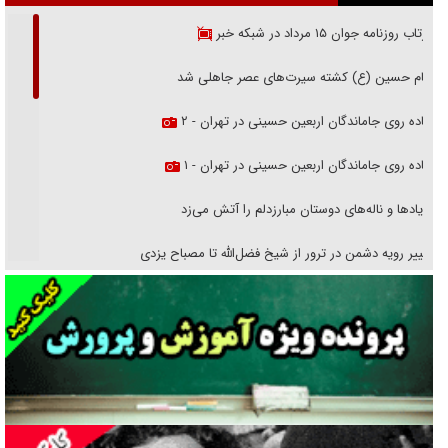
بازتاب روزنامه جوان ۱۵ مرداد در شبکه خبر
امام حسین (ع) کشته سیرت‌های عصر جاهلی شد
پیاده روی جاماندگان اربعین حسینی در تهران - ۲
پیاده روی جاماندگان اربعین حسینی در تهران - ۱
فریاد‌ها و ناله‌های دوستان مبارزدلم را آتش می‌زد
تغییر رویه دشمن در ترور از شیخ فضل‌الله تا مصباح یزدی
خرید قسطی اولش خنده و آخرش گریه است!
فوتبال و آن «بالا»!
راهبرد غافلگیری با نسل جدید پهپاد‌ها
جنجال پزشکان تقلبی در صنعت زیبایی