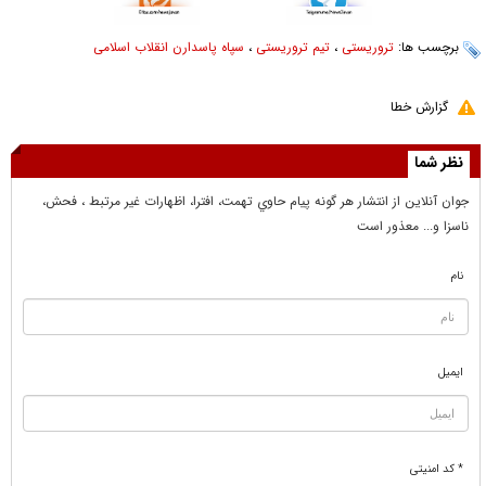
برچسب ها:
تروریستی
،
تیم تروریستی
،
سپاه پاسدارن انقلاب اسلامی
گزارش خطا
نظر شما
جوان آنلاين از انتشار هر گونه پيام حاوي تهمت، افترا، اظهارات غير مرتبط ، فحش،
ناسزا و... معذور است
نام
ایمیل
* کد امنیتی