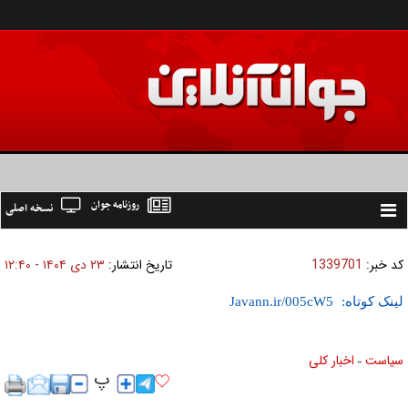
روزنامه جوان
نسخه اصلی
Toggle
navigation
کد خبر:
1339701
تاریخ انتشار:
۲۳ دی ۱۴۰۴ - ۱۲:۴۰
لینک کوتاه:
سیاست
اخبار کلی
»