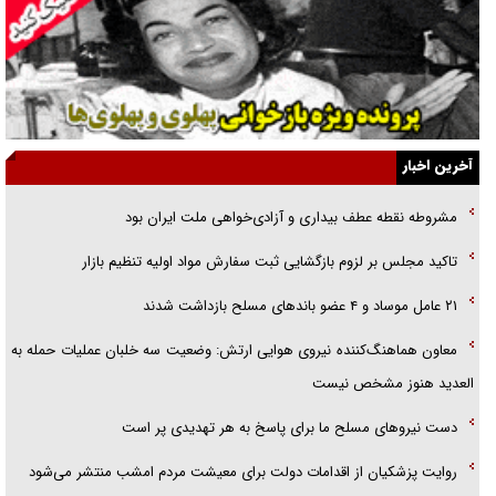
یهودی‌ها در ادبیات داستانی اروپا؛ از شکسپیر تا دیکنز
گفت‌وگو با خواهر یکی از شهدای جنگ رمضان/ خواهرم فرمانده جهادی و
اهل خدمت بی‌منت بود
جزئیات شکنجه‌هایم فراتر از آن است که در بیان بگنجد!
آخرین اخبار
گزارش «جوان» از قوانین سخت‌گیرانه ۶ قاره در برابر یورش به پاسگاه‌های
مشروطه نقطه عطف بیداری و آزادی‌خواهی ملت ایران بود
پلیس
تاکید مجلس بر لزوم بازگشایی ثبت سفارش مواد اولیه تنظیم بازار
تحلیل ابعاد پیام رهبر انقلاب به حزب‌الله/ مقاومت نقشه راه آینده غرب آسیا
۲۱ عامل موساد و ۴ عضو باند‌های مسلح بازداشت شدند
معاون هماهنگ‌کننده نیروی هوایی ارتش: وضعیت سه خلبان عملیات حمله به
العدید هنوز مشخص نیست
دست نیرو‌های مسلح ما برای پاسخ به هر تهدیدی پر است
روایت پزشکیان از اقدامات دولت برای معیشت مردم امشب منتشر می‌شود