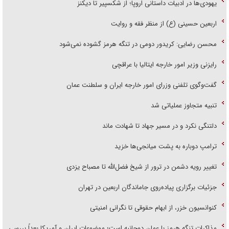
یهودی‌ها در ادبیات داستانی اروپا؛ از شکسپیر تا دیکنز
اربعین حسینی (ع) از منظر فقه و روایت
محسن رضایی: کریدور دومی در تنگه هرمز گشوده نمی‌شود
رایزنی وزیر امور خارجه ایتالیا با عراقچی
گفت‌وگوی تلفنی وزرای امور خارجه ایران و سلطنت عمان
تنبیه متجاوز عملیاتی شد
دلتنگی نکرد و در مسیر جهاد تا شهادت ماند
ترامپ دوباره به پشت میانجی‌ها خزید
تغییر رویه دشمن در ترور از شیخ فضل‌الله تا مصباح یزدی
جزئیات برگزاری پیاده‌روی جاماندگان اربعین در تهران
کنوانسیون خزر، از ابهام حقوقی تا نگرانی امنیتی
مذاکرات تنگه هرمز با عمان دوجانبه است؛ موضوعات ایران و آمریکا بعداً بررسی