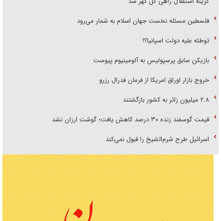
گزینه استقلال راهی گل گهر شد
فلسطین مسئله نخست جهان اسلام به شمار می‌رود
توطئه علیه دولت اسپانیا؟!
بازیکن سابق پرسپولیس به آلومینیوم پیوست
خروج بازار اوراق امریکا از فرمان فدرال رزرو
۲.۸ میلیون زائر به کشور بازگشتند
قیمت گوسفند زنده ۳۰ درصد کاهش یافت؛ گوشت ارزان نشد
اسرائیل طرح شرم‌الشیخ را قبول نمی‌کند