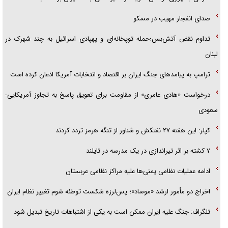
صدای انفجار مهیب در مسکو
تداوم نقض آتش‌بس؛حمله توپخانه‌ای و پهپادی اسرائیل به چند شهرک در
لبنان
ترامپ به پیامدهای جنگ ایران بر اقتصاد و انتخابات آمریکا اذعان کرده است
درخواست «هادی عامری» از مقاومت برای تعویق پاسخ به تجاوز آمریکایی-
سعودی
کپلر: این هفته ۲۷ نفتکش و شناور از تنگه هرمز تردد کردند
۷ کشته بر اثر تیراندازی در یک مدرسه در تایلند
ادامه عملیات نظامی یمنی‌ها علیه مراکز نظامی عربستان
اخراج دو مأمور ارشد «موساد»؛ پس‌لرزه شکست توطئه شوم تغییر نظام ایران
تلگراف: جنگ علیه ایران ممکن است به یکی از اشتباهات تاریخ تبدیل شود