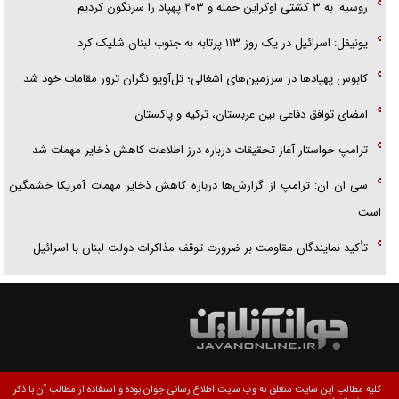
روسیه: به ۳ کشتی اوکراین حمله و ۲۰۳ پهپاد را سرنگون کردیم
یونیفل: اسرائیل در یک روز ۱۱۳ پرتابه به جنوب لبنان شلیک کرد
کابوس پهپادها در سرزمین‌های اشغالی؛ تل‌آویو نگران ترور مقامات خود شد
امضای توافق دفاعی بین عربستان، ترکیه و پاکستان
ترامپ خواستار آغاز تحقیقات درباره درز اطلاعات کاهش ذخایر مهمات شد
سی ان ان: ترامپ از گزارش‌ها درباره کاهش ذخایر مهمات آمریکا خشمگین
است
تأکید نمایندگان مقاومت بر ضرورت توقف مذاکرات دولت لبنان با اسرائیل
کلیه مطالب این سایت متعلق به وب سایت اطلاع رسانی جوان بوده و استفاده از مطالب آن با ذکر