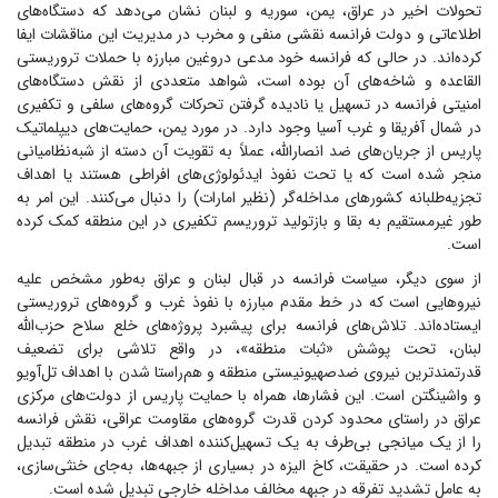
تحولات اخیر در عراق، یمن، سوریه و لبنان نشان می‌دهد که دستگاه‌های
اطلاعاتی و دولت فرانسه نقشی منفی و مخرب در مدیریت این مناقشات ایفا
کرده‌اند. در حالی که فرانسه خود مدعی دروغین مبارزه با حملات تروریستی
القاعده و شاخه‌های آن بوده است، شواهد متعددی از نقش دستگاه‌های
امنیتی فرانسه در تسهیل یا نادیده گرفتن تحرکات گروه‌های سلفی و تکفیری
در شمال آفریقا و غرب آسیا وجود دارد. در مورد یمن، حمایت‌های دیپلماتیک
پاریس از جریان‌های ضد انصارالله، عملاً به تقویت آن دسته از شبه‌نظامیانی
منجر شده است که یا تحت نفوذ ایدئولوژی‌های افراطی هستند یا اهداف
تجزیه‌طلبانه کشور‌های مداخله‌گر (نظیر امارات) را دنبال می‌کنند. این امر به
طور غیرمستقیم به بقا و بازتولید تروریسم تکفیری در این منطقه کمک کرده
است.
از سوی دیگر، سیاست فرانسه در قبال لبنان و عراق به‌طور مشخص علیه
نیرو‌هایی است که در خط مقدم مبارزه با نفوذ غرب و گروه‌های تروریستی
ایستاده‌اند. تلاش‌های فرانسه برای پیشبرد پروژه‌های خلع سلاح حزب‌الله
لبنان، تحت پوشش «ثبات منطقه»، در واقع تلاشی برای تضعیف
قدرتمندترین نیروی ضدصهیونیستی منطقه و هم‌راستا شدن با اهداف تل‌آویو
و واشینگتن است. این فشارها، همراه با حمایت پاریس از دولت‌های مرکزی
عراق در راستای محدود کردن قدرت گروه‌های مقاومت عراقی، نقش فرانسه
را از یک میانجی بی‌طرف به یک تسهیل‌کننده اهداف غرب در منطقه تبدیل
کرده است. در حقیقت، کاخ الیزه در بسیاری از جبهه‌ها، به‌جای خنثی‌سازی،
به عامل تشدید تفرقه در جبهه مخالف مداخله خارجی تبدیل شده است.