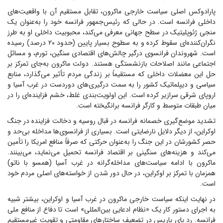
پارادوکس اصلی سیاست خارجی ماکرون، تقابل مستقیم آن با واقعیت‌های
داخلی فرانسه است. در حالی که رئیس‌جمهور فرانسه خود را به‌عنوان یک
منجی ژئوپلیتیک در سطح جهانی معرفی می‌کند، محبوبیت داخلی او به طرز
نگران‌کننده‌ای سقوط کرده و به سطوح بسیار پایین (حدود ۲۰ درصد) رسیده
است. شهروندان فرانسوی درگیر چالش‌های اقتصادی سنگین، تورم، و مسائل
اجتماعی مانند اصلاحات بازنشستگی هستند. دولت ماکرون به‌جای تمرکز بر
حل این معضلات داخلی که مستقیماً بر زندگی مردم تأثیر می‌گذارد، منابع
سیاسی و دیپلماتیک کشور را به سمت درگیری‌های دوردست در غرب آسیا و
اروپای شرقی سرازیر کرده است. این اولویت‌بندی غلط، خشم فزاینده‌ای را در
میان طبقات متوسط و کارگر فرانسه برانگیخته است.
تشدید موضع‌گیری خصمانه فرانسه در قبال روسیه و دخالت فزاینده در جنگ
اوکراین، از دیگر دلایل نارضایتی است. بسیاری از فرانسوی‌ها مداخله بی‌حد و
حصر کشورشان در این جنگ را به‌عنوان حرکتی که صرفاً منافع امریکا را تأمین
می‌کند و هزینه‌های سنگینی بر اقتصاد فرانسه تحمیل می‌نماید، می‌بینند.
ماکرون با ادامه سیاست‌های مداخله‌گرانه در غرب آسیا (همسو با ناتو)
همزمان با تمرکز بر اوکراین، در حال دور شدن از خواسته‌های اصلی مردم خود
است.
در نهایت اینکه سیاست خارجی ماکرون در غرب آسیا و اوکراین، بیشتر شبیه
به اجرای دستور کار یک «نظام ادعایی بین‌المللی» است تا دفاع از منافع ملی
فرانسه. رد پای پاریس در تضعیف ساختار‌های مقاومتی و تقویت غیرمستقیم