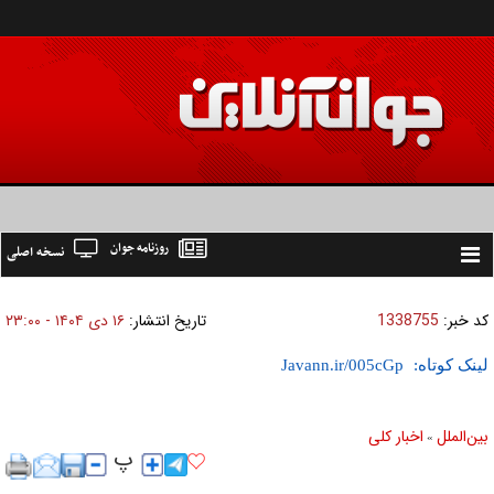
روزنامه جوان
نسخه اصلی
Toggle
navigation
کد خبر:
1338755
تاریخ انتشار:
۱۶ دی ۱۴۰۴ - ۲۳:۰۰
لینک کوتاه:
بين‌الملل
اخبار كلی
»