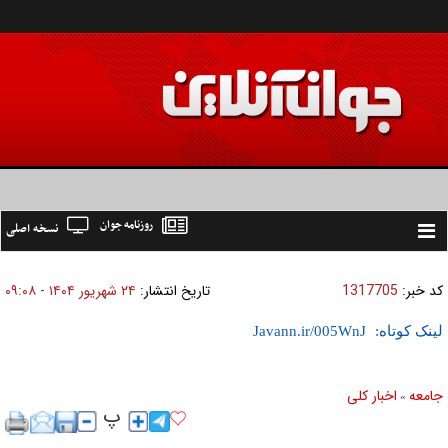
روزنامه جوان
نسخه اصلی
Toggle
navigation
کد خبر:
1317705
تاریخ انتشار:
۲۴ شهريور ۱۴۰۴ - ۰۹:۰۸
لینک کوتاه:
جامعه
اخبار كلی
»