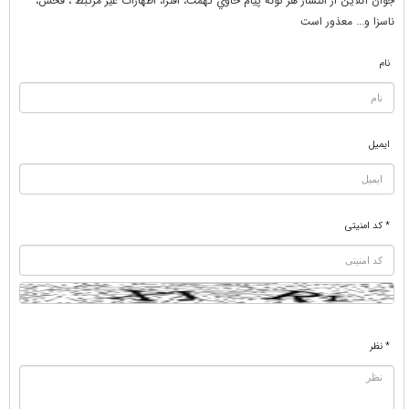
جوان آنلاين از انتشار هر گونه پيام حاوي تهمت، افترا، اظهارات غير مرتبط ، فحش،
ناسزا و... معذور است
نام
ایمیل
* کد امنیتی
* نظر