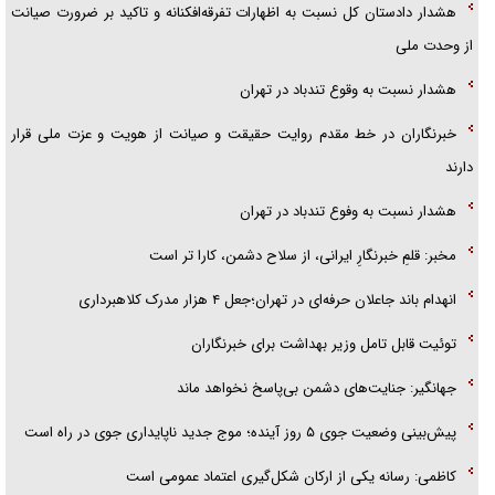
هشدار دادستان کل نسبت به اظهارات تفرقه‌افکنانه و تاکید بر ضرورت صیانت
هرمز»
از وحدت ملی
امام حسین (ع) کشته سیرت‌های عصر جاهلی شد
هشدار نسبت به وقوع تندباد در تهران
فریاد‌ها و ناله‌های دوستان مبارزدلم را آتش می‌زد
خبرنگاران در خط مقدم روایت حقیقت و صیانت از هویت و عزت ملی قرار
دارند
هشدار نسبت به وفوع تندباد در تهران
مخبر: قلمِ خبرنگارِ ایرانی، از سلاح دشمن، کارا تر است
انهدام باند جاعلان حرفه‌ای در تهران؛جعل ۴ هزار مدرک کلاهبرداری
توئیت قابل تامل وزیر بهداشت برای خبرنگاران
جهانگیر: جنایت‌های دشمن بی‌پاسخ نخواهد ماند
پیش‌بینی وضعیت جوی ۵ روز آینده؛ موج جدید ناپایداری جوی در راه است
کاظمی: رسانه یکی از ارکان شکل‌گیری اعتماد عمومی است