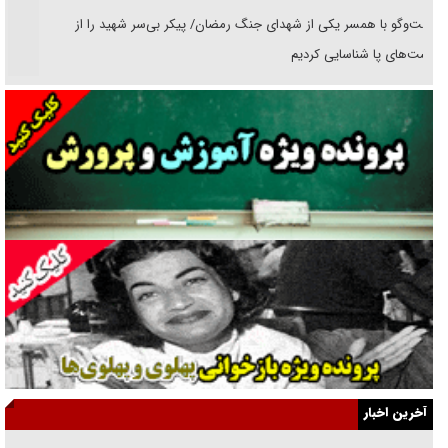
گفت‌وگو با همسر یکی از شهدای جنگ رمضان/ پیکر بی‌سر شهید را از
انگشت‌های پا شناسایی کردیم
نسلی که آنلاین الگو می‌گیرد
گفت‌وگو با آیت‌الله جاودان/ جفای مخالفان مکانت معنوی رهبر شهید را
ارتقا می‌داد
راننده مست به قانون می‌خندد
همه آقای دوربینی شده‌ایم!
قصه ناتمام سرویس مدارس
آیا مقاومت فلسطین خلع‌سلاح می‌شود؟
الگوی وحدت‌آفرین در ادراک سیاست خارجی
آخرین اخبار
گفتگوی دکتر اخوان مدیرمسئول روزنامه جوان با برنامه تلویزیونی «نبرد