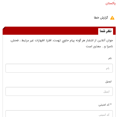
پاکستان
گزارش خطا
نظر شما
جوان آنلاين از انتشار هر گونه پيام حاوي تهمت، افترا، اظهارات غير مرتبط ، فحش،
ناسزا و... معذور است
نام
ایمیل
* کد امنیتی