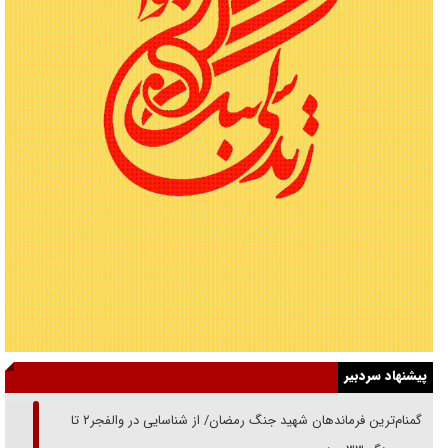
پیشنهاد سردبیر
از گمنام‌ترین فرماندهان شهید جنگ رمضان/ از شناسایی در والفجر۲ تا