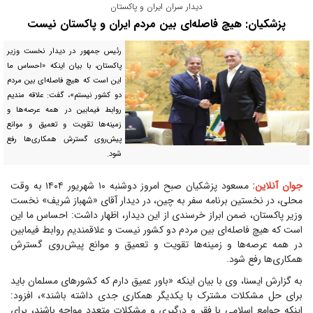
دیدار سران ایران و پاکستان
پزشکیان: هیچ فاصله‌ای بین مردم ایران و پاکستان نیست
رئیس جمهور در دیدار نخست وزیر
پاکستان، با بیان اینکه «احساس ما
این است که هیچ فاصله‌ای بین مردم
دو کشور نیستم»، گفت: علاقه مندیم
روابط فیمابین در همه عرصه‌ها و
زمینه‌ها تقویت و تعمیق و موانع
پیش‌روی گسترش همکاری‌ها رفع
شود.
جوان آنلاین:
مسعود پزشکیان صبح امروز دوشنبه ۱۰ شهریور ۱۴۰۴ به وقت
محلی، در نخستین برنامه سفر به چین، در دیدار آقای «شهباز شریف» نخست
وزیر پاکستان، ضمن ابراز خرسندی از این دیدار، اظهار داشت: احساس ما این
است که هیچ فاصله‌ای بین مردم دو کشور نیست و علاقمندیم روابط فیمابین
در همه عرصه‌ها و زمینه‌ها تقویت و تعمیق و موانع پیش‌روی گسترش
همکاری‌ها رفع شود.
به گزارش ایسنا، وی با بیان اینکه «باور عمیق دارم که کشورهای مسلمان باید
برای حل مشکلات مشترک با یکدیگر همکاری جدی داشته باشند»، افزود:
اینکه جوامع اسلامی با فقر و درگیری و مشکلات متعدد مواجه باشند، برای