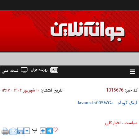
روزنامه جوان
نسخه اصلی
Toggle
navigation
کد خبر:
1315676
تاریخ انتشار:
۱۰ شهريور ۱۴۰۴ - ۱۲:۱۷
لینک کوتاه:
سیاست
اخبار کلی
»