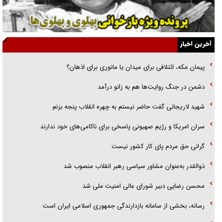
گفت‌وگو با آیت‌الله جاودان/ جفای مخالفان مکانت معنوی رهبر شهید را
ارتقا می‌داد
آخرین اخبار
راننده مست به قانون می‌خندد
پیمان مکه، ائتلافی برای میدان یا مانوری برای اذهان؟
همه آقای دوربینی شده‌ایم!
دشمن در جنگ روایت‌ها هم به زانو درآمد
قصه ناتمام سرویس مدارس
شهید لاریجانی گفت حاضر نیستم به چهره انقلاب پنجه بزنم
آیا مقاومت فلسطین خلع‌سلاح می‌شود؟
سران امریکا و رژیم صهیونی پاسخی برای ناکامی‌های خود ندارند
گرانی حق مردم پای کار کشور نیست
ذوالقدر به‌عنوان مشاور سیاسی رهبر انقلاب منصوب شد
محسن رضایی دبیر شورای عالی امنیت ملی شد
رسانه، بخشی از سامانه بازدارندگی جمهوری اسلامی ایران است