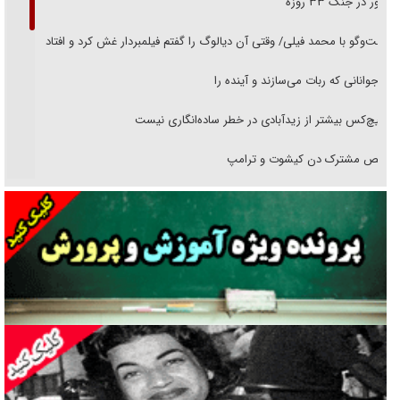
حضور در جنگ ۳۳ روزه
گفت‌وگو با محمد فیلی/ وقتی آن دیالوگ را گفتم فیلمبردار غش کرد و افتاد
نوجوانانی که ربات می‌سازند و آینده را
هیچ‌کس بیشتر از زیدآبادی در خطر ساده‌انگاری نیست
رقص مشترک دن کیشوت و ترامپ
دنده دولت به واگذاری مسئله‌دار ایران‌خودرو/ خصوصی‌سازی یا انحصار؟
غریزه‌ی بقا و آقای باقی و رفقا
جراحی‌های زیبایی با مدرک فوق‌دیپلم! + گفت‌وگو با متهم
گفت‌وگو با همسر یکی از شهدای جنگ رمضان/ پیکر بی‌سر شهید را از
انگشت‌های پا شناسایی کردیم
نسلی که آنلاین الگو می‌گیرد