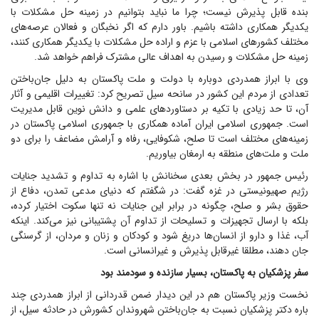
بنده قابل پذیرش نیست؛ چرا ما نباید بتوانیم در زمینه حل مشکلات با
یکدیگر همکاری داشته باشیم. باور دارم که اگر نخبگان و فعالان عرصه‌های
مختلف کشورهای اسلامی با عزم و اراده حل مشکلات با یکدیگر همکاری کنند،
زمینه حل مشکلات و رسیدن به اهداف عالی مشترک فراهم خواهد شد.
وی با ابراز همدردی دوباره با دولت و ملت پاکستان به دلیل جان‌باختن
تعدادی از مردم این کشور در سانحه سیل تصریح کرد: تغییرات اقلیمی و آثار
آن، تا حد زیادی با تکیه بر دستاوردهای علمی و دانش نوین قابل مدیریت
است. جمهوری اسلامی ایران آماده همکاری با جمهوری اسلامی پاکستان در
زمینه‌های مختلف است تا صلح، شکوفایی، رفاه و آرامش مضاعف را برای دو
ملت و ملت‌های منطقه به ارمغان بیاوریم.
رئیس جمهور در بخش بعدی سخنانش با اشاره به تداوم و تشدید جنایات
رژیم صهیونیستی در غزه گفت: در شگفتم که دنیای مدعی تمدن،‌ دفاع از
حقوق بشر و صلح، چگونه در برابر این جنایات نه تنها سکوت اختیار کرده،
بلکه با ارسال تجهیزات و تسلیحات از تداوم آن پشتیبانی نیز می‌کند. اینکه
آب، غذا و دارو از انسان‌ها دریغ شود و کودکان و زنان و مردان، از گرسنگی
جان دهند، مطلقا غیرقابل پذیرش و غیرانسانی است.
سفر پزشکیان به پاکستان، بسیار سازنده و سودمند بود
نخست وزیر پاکستان هم در این دیدار ضمن قدردانی از ابراز همدردی چند
باره دکتر پزشکیان نسبت به جان‌باختن شهروندان کشورش در حادثه سیل، از