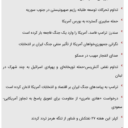
جزئیات شکنجه‌هایم فراتر از آن است که در بیان بگنجد!
تداوم تحرکات توسعه طلبانه رژیم صهیونیستی در جنوب سوریه
گزارش «جوان» از قوانین سخت‌گیرانه ۶ قاره در برابر یورش به پاسگاه‌های
حمله سایبری گسترده به بورس آمریکا
پلیس
سندرز: ترامپ فاسد، آمریکا را وارد یک جنگ فاجعه بار کرده است
نگرانی جمهوری‌خواهان آمریکا از تأثیر منفی جنگ ایران بر انتخابات
صدای انفجار مهیب در مسکو
تداوم نقض آتش‌بس؛حمله توپخانه‌ای و پهپادی اسرائیل به چند شهرک در
لبنان
ترامپ به پیامدهای جنگ ایران بر اقتصاد و انتخابات آمریکا اذعان کرده است
درخواست «هادی عامری» از مقاومت برای تعویق پاسخ به تجاوز آمریکایی-
سعودی
کپلر: این هفته ۲۷ نفتکش و شناور از تنگه هرمز تردد کردند