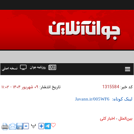
روزنامه جوان
نسخه اصلی
Toggle
navigation
کد خبر:
1315584
تاریخ انتشار:
۰۹ شهريور ۱۴۰۴ - ۱۱:۰۲
لینک کوتاه:
بين‌الملل
اخبار كلی
»