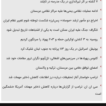
۷ کشته بر اثر تیراندازی در یک مدرسه در تایلند
ادامه عملیات نظامی یمنی‌ها علیه مراکز نظامی عربستان
اخراج دو مأمور ارشد «موساد»؛ پس‌لرزه شکست توطئه شوم تغییر نظام ایران
تلگراف: جنگ علیه ایران ممکن است به یکی از اشتباهات تاریخ تبدیل شود
روسیه: به ۳ کشتی اوکراین حمله و ۲۰۳ پهپاد را سرنگون کردیم
یونیفل: اسرائیل در یک روز ۱۱۳ پرتابه به جنوب لبنان شلیک کرد
کابوس پهپادها در سرزمین‌های اشغالی؛ تل‌آویو نگران ترور مقامات خود شد
امضای توافق دفاعی بین عربستان، ترکیه و پاکستان
ترامپ خواستار آغاز تحقیقات درباره درز اطلاعات کاهش ذخایر مهمات شد
سی ان ان: ترامپ از گزارش‌ها درباره کاهش ذخایر مهمات آمریکا خشمگین
است