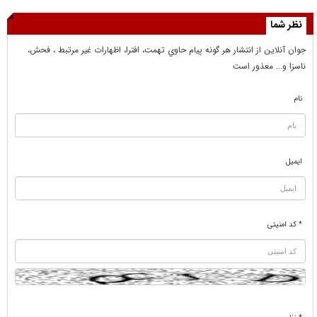
نظر شما
جوان آنلاين از انتشار هر گونه پيام حاوي تهمت، افترا، اظهارات غير مرتبط ، فحش،
ناسزا و... معذور است
نام
ایمیل
* کد امنیتی