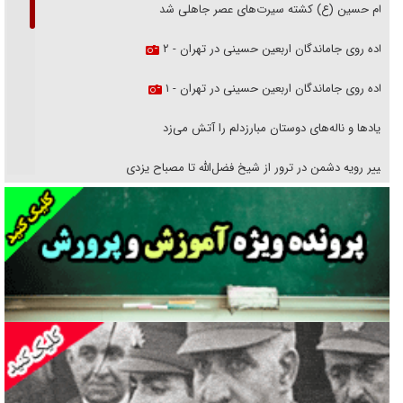
امام حسین (ع) کشته سیرت‌های عصر جاهلی شد
پیاده روی جاماندگان اربعین حسینی در تهران - ۲
پیاده روی جاماندگان اربعین حسینی در تهران - ۱
فریاد‌ها و ناله‌های دوستان مبارزدلم را آتش می‌زد
تغییر رویه دشمن در ترور از شیخ فضل‌الله تا مصباح یزدی
خرید قسطی اولش خنده و آخرش گریه است!
فوتبال و آن «بالا»!
راهبرد غافلگیری با نسل جدید پهپاد‌ها
جنجال پزشکان تقلبی در صنعت زیبایی
یهودی‌ها در ادبیات داستانی اروپا؛ از شکسپیر تا دیکنز