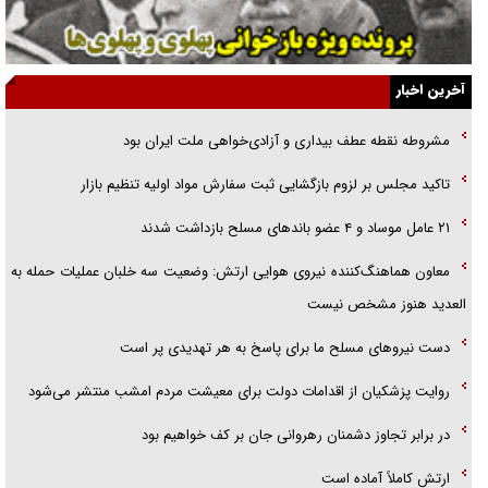
گفت‌وگو با خواهر یکی از شهدای جنگ رمضان/ خواهرم فرمانده جهادی و
اهل خدمت بی‌منت بود
جزئیات شکنجه‌هایم فراتر از آن است که در بیان بگنجد!
آخرین اخبار
گزارش «جوان» از قوانین سخت‌گیرانه ۶ قاره در برابر یورش به پاسگاه‌های
مشروطه نقطه عطف بیداری و آزادی‌خواهی ملت ایران بود
پلیس
تاکید مجلس بر لزوم بازگشایی ثبت سفارش مواد اولیه تنظیم بازار
تحلیل ابعاد پیام رهبر انقلاب به حزب‌الله/ مقاومت نقشه راه آینده غرب آسیا
۲۱ عامل موساد و ۴ عضو باند‌های مسلح بازداشت شدند
معاون هماهنگ‌کننده نیروی هوایی ارتش: وضعیت سه خلبان عملیات حمله به
العدید هنوز مشخص نیست
دست نیرو‌های مسلح ما برای پاسخ به هر تهدیدی پر است
روایت پزشکیان از اقدامات دولت برای معیشت مردم امشب منتشر می‌شود
در برابر تجاوز دشمنان رهروانی جان بر کف خواهیم بود
ارتش کاملاً آماده است