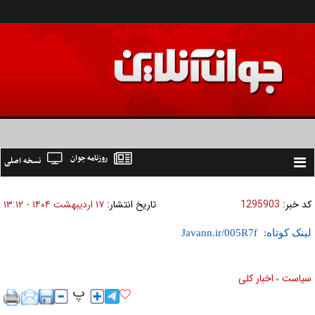
روزنامه جوان
نسخه اصلی
Toggle
navigation
کد خبر:
1295903
تاریخ انتشار:
۱۷ ارديبهشت ۱۴۰۴ - ۱۳:۱۲
لینک کوتاه:
سیاست
اخبار کلی
»