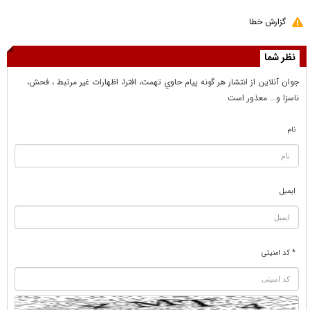
گزارش خطا
نظر شما
جوان آنلاين از انتشار هر گونه پيام حاوي تهمت، افترا، اظهارات غير مرتبط ، فحش،
ناسزا و... معذور است
نام
ایمیل
* کد امنیتی