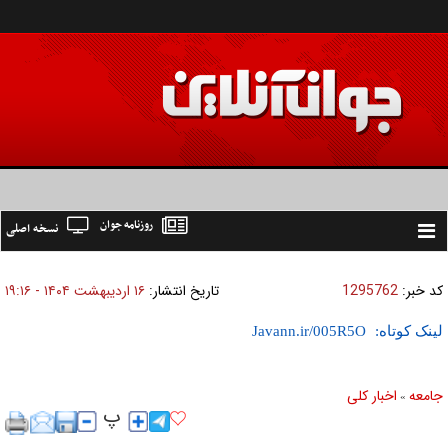
روزنامه جوان
نسخه اصلی
Toggle
navigation
کد خبر:
1295762
تاریخ انتشار:
۱۶ ارديبهشت ۱۴۰۴ - ۱۹:۱۶
لینک کوتاه:
جامعه
اخبار كلی
»