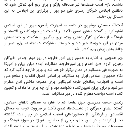
داشت، لازم است ضعف‌ها نیز صادقانه بازگو و برای رفع آنها تلاش شود که
ناطقین اجلاس خبرگان رهبری طی دو روز از برگزاری این اجلاس به این
مسائل پرداختند.
آیت‌الله حسینی بوشهری در ادامه به اظهارات رئیس‌جمهور در این اجلاس
اشاره کرد و گفت: ایشان ضمن تأکید بر اهمیت دو حوزه کلیدی اقتصاد و
فرهنگ، از تشکیل کارگروه‌هایی ویژه برای پیگیری مشکلات و دغدغه‌های
مردم در این حوزه‌ها خبر داد و خواستار مشارکت همه‌جانبه، برای عبور از
چالش‌های پیش روی کشور شد.
وی همچنین با اشاره به حضور وزیر امور خارجه در روز دوم اجلاس خبرگان
رهبری افزود: طبق اعلام وزیر امورخارجه، مذاکرات آینده میان ایران و آمریکا
به صورت غیر مستقیم در عمان برگزار خواهد شد و وزیر خارجه تأکید کرد که
نگاه جمهوری اسلامی ایران به مذاکرات بر اساس اصول انقلاب و منافع ملی
است و اظهارات رسانه‌ای طرف آمریکایی برای مصرف داخلی آنان مطرح
می‌شود و برای ایران تعیین‌کننده نخواهد بود و آن چه برای ما ملاک و تعیین
کننده است مباحث مطرح شده در میز مذاکرات است.
رئیس جامعه مدرسین حوزه علمیه قم با اشاره به سخنان ناطقان اجلاس،
گفت: اعضای خبرگان در نشست‌ها، ضمن تأکید بر ضرورت توجه به مسائل
اقتصادی و فرهنگی، از دستاورد‌های انقلاب اسلامی در چهار دهه گذشته
تجلیل کردند و در عین حال، برخی از ناطقان، به‌ویژه در حوزه فرهنگ و
موضوعات مرتبط با حجاب و عفاف، دغدغه‌هایی را مطرح و بر لزوم اقدام