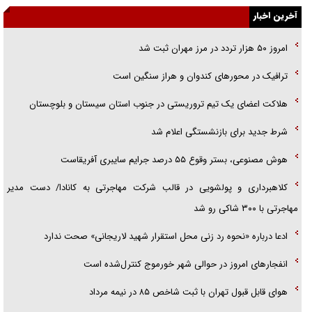
جزئیات شکنجه‌هایم فراتر از آن است که در بیان بگنجد!
آخرین اخبار
گزارش «جوان» از قوانین سخت‌گیرانه ۶ قاره در برابر یورش به پاسگاه‌های
امروز ۵۰ هزار تردد در مرز مهران ثبت شد
پلیس
ترافیک در محور‌های کندوان و هراز سنگین است
تحلیل ابعاد پیام رهبر انقلاب به حزب‌الله/ مقاومت نقشه راه آینده غرب آسیا
هلاکت اعضای یک تیم تروریستی در جنوب استان سیستان و بلوچستان
شرط جدید برای بازنشستگی اعلام شد
هوش مصنوعی، بستر وقوع ۵۵ درصد جرایم سایبری آفریقاست
کلاهبرداری و پولشویی در قالب شرکت مهاجرتی به کانادا/ دست مدیر
مهاجرتی با ۳۰۰ شاکی رو شد
ادعا درباره «نحوه رد زنی محل استقرار شهید لاریجانی» صحت ندارد
انفجار‌های امروز در حوالی شهر خورموج کنترل‌شده است
هوای قابل قبول تهران با ثبت شاخص ۸۵ در نیمه مرداد