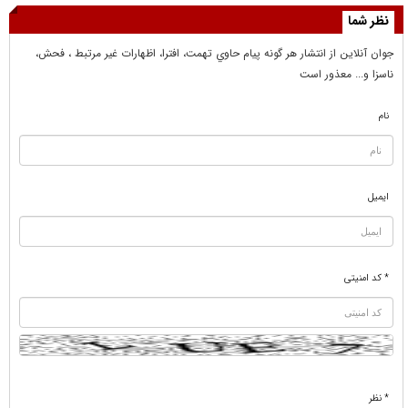
نظر شما
جوان آنلاين از انتشار هر گونه پيام حاوي تهمت، افترا، اظهارات غير مرتبط ، فحش،
ناسزا و... معذور است
نام
ایمیل
* کد امنیتی
* نظر