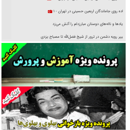
پیاده روی جاماندگان اربعین حسینی در تهران - ۱
فریاد‌ها و ناله‌های دوستان مبارزدلم را آتش می‌زد
تغییر رویه دشمن در ترور از شیخ فضل‌الله تا مصباح یزدی
خرید قسطی اولش خنده و آخرش گریه است!
فوتبال و آن «بالا»!
راهبرد غافلگیری با نسل جدید پهپاد‌ها
جنجال پزشکان تقلبی در صنعت زیبایی
یهودی‌ها در ادبیات داستانی اروپا؛ از شکسپیر تا دیکنز
گفت‌وگو با خواهر یکی از شهدای جنگ رمضان/ خواهرم فرمانده جهادی و
اهل خدمت بی‌منت بود