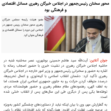
محور سخنان رئیس‌جمهور در اجلاس خبرگان رهبری مسائل اقتصادی
و فرهنگی بود
عضو هیئت رئیسه مجلس خبرگان
رهبری محور سخنان رییس جمهور در
اجلاس این دوره را مسائل اقتصادی و
فرهنگی عنوان کرد.
جوان آنلاین:
آیت‌الله سید هاشم حسینی بوشهری، عصر سه‌شنبه شنبه در
حاشیه اجلاس خبرگان رهبری در نشیت خبری با حضور اصجاب رسانه با
اشاره به حضور و سخنرانی رئیس‌جمهور و وزیر امور خارجه در اجلاس خبرگان
رهبری تأکید کرد: دشمنان انقلاب اسلامی با کینه‌توزی و اعمال تحریم‌ها،
درصدد متوقف کردن حرکت رو به جلوی جمهوری اسلامی ایران هستند، اما
به لطف الهی، رهنمود‌های مقام معظم رهبری و حضور هوشمندانه مردم،
توطئه‌ها یکی پس از دیگری طی این سال‌های پس از انقلاب خنثی شده
است.
به گطزارش مهر، وی با بیان اینکه نباید از دستاورد‌های چشمگیر کشور به‌ویژه
در عرصه علمی غفلت کرد، افزود: همان‌گونه که باید افتخارات نظام را پاس