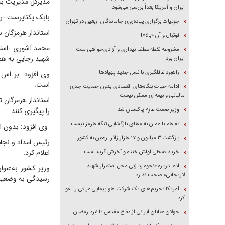
مدیرکل مدیریت بحر
ایران و آمریکا بعداً بررسی می‌شود
بابک یکتاپرست -رئیس اورژانس کشور- ساعت 
جزئیات برگزاری پیاده‌روی جاماندگان اربعین در تهران
استاندار هرمزگان ساعت ۱۵ و ۵۳ دقیقه در محل انفجار در اسکله شهید رجایی از فوت یک
فوتبال و آن «بالا»!
محمد آشوری -استان
مشروطه نقطه عطف بیداری و آزادی‌خواهی ملت
شهید رجایی به همر
ایران بود
راهبرد غافلگیری با نسل جدید پهپاد‌ها
وی افزود: بر اس 
است.
ادامه حیات بنگاه‌های اقتصادی بدون حمایت جدی
مالیاتی و بیمه‌ای ممکن نیست
استاندار هرمزگان ت
وزیر صمت عازم پاکستان شد
را پیگیری کنند.
تفاهم با عمان به معنای بازگشایی تنگه هرمز نیست
وی افزود: بدون ان
بازگشت ۳ میلیون و ۱۷ هزار زائر اربعین به کشور
اعلام کرد.
خرید قسطی اولش خنده و آخرش گریه است!
ادعا درباره «نحوه رد زنی محل استقرار شهید
وزیر کشور به‌عنوا
لاریجانی» صحت ندارد
رسیدگی به وضعیت
آمریکا تحریم‌های یک شرکت هواپیمایی عراقی را لغو
کرد
جولان عقابان ایرانی از دفاع مقدس تا نبرد رمضان