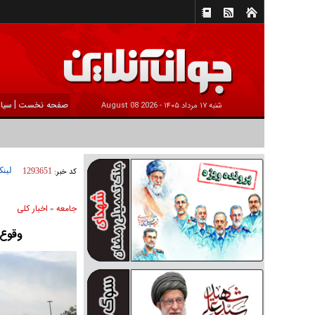
|
صفحه نخست
سیا
شنبه ۱۷ مرداد ۱۴۰۵ -
2026 August 08
لینک
کد خبر:
1293651
جامعه
اخبار كلی
»
وقوع ان