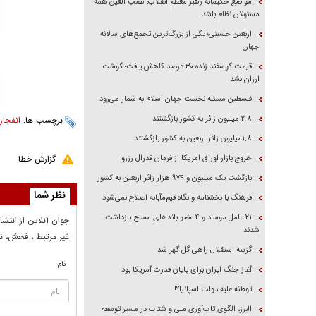
مواضع حکیمانه رهبر معظم انقلاب، نصب العین همه
مسئولان نظام باشد
اربعین حسینی؛ یکی از بزرگ‌ترین تجمع‌های سالانه
جهان
قیمت گوسفند زنده ۳۰ درصد کاهش یافت؛ گوشت
ارزان نشد
فلسطین مسئله نخست جهان اسلام به شمار می‌رود
۲.۸ میلیون زائر به کشور بازگشتند
برچسب ها:
انفجار
۱.۸میلیون زائر اربعین به کشور بازگشتند
خروج بازار اوراق امریکا از فرمان فدرال رزرو
گزارش خطا
بازگشت یک میلیون و ۹۷۴ هزار زائر اربعین به کشور
نظر شما
فرهنگ با بخشنامه و نگاه قیم‌مآبانه اصلاح نمی‌شود
۲۱ عامل موساد و ۴ عضو باند‌های مسلح بازداشت
جوان آنلاين از انتشا
شدند
غير مرتبط ، فحش، نا
گزینه استقلال راهی گل گهر شد
نام
آغاز جنگ ایران برای پایان قدرت آمریکا بود
توطئه علیه دولت اسپانیا؟!
البرز، الگوی تاب‌آوری ملی و شتاب در مسیر توسعه