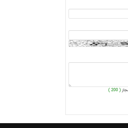
جاز
( 200 )