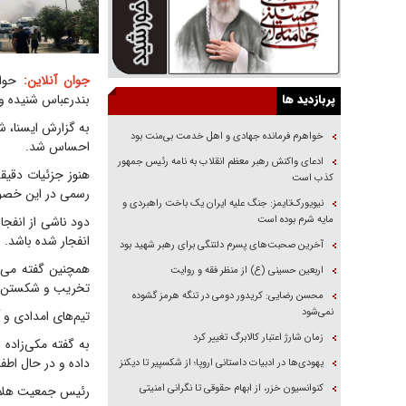
جوان آنلاین:
پربازدید ها
بندرعباس شنیده و 
به گزارش ایسنا، ش
خواهرم فرمانده جهادی و اهل خدمت بی‌منت بود
احساس شد.
ادعای واکنش رهبر معظم انقلاب به نامه رئیس جمهور
هنوز جزئیات دقیق
کذب است
رسمی در این خصوص 
نیویورک‌تایمز: جنگ علیه ایران یک باخت راهبردی و
مایه شرم بوده است
دود ناشی از انفجا
انفجار شده باشد.
آخرین صحبت‌های پسرم دلتنگی برای رهبر شهید بود
همچنین گفته می‌ش
اربعین حسینی (ع) از منظر فقه و روایت
تخریب و شکستن ش
محسن رضایی: کریدور دومی در تنگه هرمز گشوده
نمی‌شود
تیم‌های امدادی و آ
زمان شارژ اعتبار کالابرگ تغییر کرد
به گفته مکی‌زاده 
داده و در حال اطف
یهودی‌ها در ادبیات داستانی اروپا؛ از شکسپیر تا دیکنز
کنوانسیون خزر، از ابهام حقوقی تا نگرانی امنیتی
رئیس جمعیت هلال‌ا