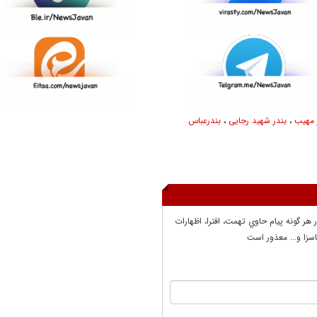
 مهیب
،
بندر شهید رجایی
،
بندرعباس
ر هر گونه پيام حاوي تهمت، افترا، اظهارات
سزا و... معذور است