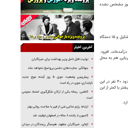
راننده مست به قانون می‌خندد
 هنوز مشخص نشده
همه آقای دوربینی شده‌ایم!
قصه ناتمام سرویس مدارس
آیا مقاومت فلسطین خلع‌سلاح می‌شود؟
رئیس اورژانس هرمزگان گفت: ساعت ۱۲ و ۱۰ دقیقه این انفجار رخ داد، بلافاصله تیم واکنش سریع تشکیل و ۱۵ دستگاه
الگوی وحدت‌آفرین در ادراک سیاست خارجی
آخرین اخبار
گفتگوی دکتر اخوان مدیرمسئول روزنامه جوان با
مده‌اند، افزود:
برنامه تلویزیونی «نبرد هرمز»
ریایی هم به محل
توئیت قابل تامل وزیر بهداشت برای خبرنگاران
امام حسین (ع) کشته سیرت‌های عصر جاهلی شد
جهانگیر: جنایت‌های دشمن بی‌پاسخ نخواهد ماند
فریاد‌ها و ناله‌های دوستان مبارزدلم را آتش می‌زد
پیش‌بینی وضعیت جوی ۵ روز آینده؛ موج جدید
رئیس اورژانس هرمزگان در پایان گفت: بر اساس اطلاعات اولیه مرکز پیام‌گیر، پیش‌بینی می‌شود حدود ۴۰ نفر در این
ناپایداری جوی در راه است
 یا کمتر از این
کاظمی: رسانه یکی از ارکان شکل‌گیری اعتماد عمومی
است
رد.
ارتباط رژیم غذایی غنی از فیبر با سلامت روانی بهتر
کامیون با راننده ۸ ساله در اصفهان توقیف شد
اژه‌ای: خبرنگاران متعهد، هم‌سنگر رزمندگان در میدان