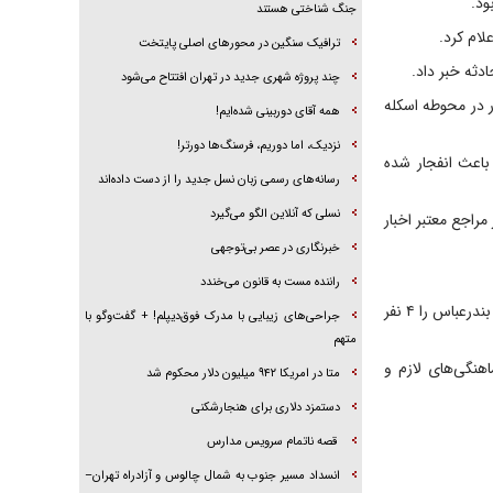
ود.
جنگ شناختی هستند
ترافیک سنگین در محورهای اصلی پایتخت
چند پروژه شهری جدید در تهران افتتاح می‌شود
ر در محوطه اسکله
همه آقای دوربینی شده‌ایم!
نزدیک، اما دوریم، فرسنگ‌ها دورتر!
باعث انفجار شده
رسانه‌های رسمی زبان نسل جدید را از دست داده‌اند
نسلی که آنلاین الگو می‌گیرد
مراجع معتبر اخبار
‌خبرنگاری در عصر بی‌توجهی
راننده مست به قانون می‌خندد
رئیس امداد و نجات کشور ساعت ۱۶ و ۱۵ دقیقه تعداد فوتی‌های حادثه انفجار در اسکله شهید رجایی بندرعباس را ۴ نفر
جراحی‌های زیبایی با مدرک فوق‌دیپلم! + گفت‌وگو با
متهم
اهنگی‌های لازم و
متا در امریکا ۹۴۲ میلیون دلار محکوم شد
دستمزد دلاری برای هنجارشکنی
قصه ناتمام سرویس مدارس
انسداد مسیر جنوب به شمال چالوس و آزادراه تهران–