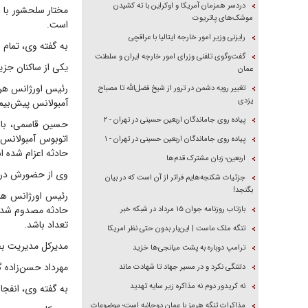
دردسر همزمان آمریکا و اوکراین با ته کشیدن
مختار سلحشور با 
موشک‌های پاتریوت
است.
رایزنی وزیر امور خارجه ایتالیا با عراقچی
به گفته وی، تمام ب
گفت‌وگوی تلفنی وزرای امور خارجه ایران و سلطنت
یکی از ساکنان جزی
عمان
تغییر رویه دشمن در ترور از شیخ فضل‌الله تا مصباح
یزدی
آمبولانس پیش‌بیمارستانی و ۸ دستگاه آمبولانس از سایر ا
پیاده روی جاماندگان اربعین حسینی در تهران - ۲
حسین قاسمی، با ب
اتوبوس آمبولانس 
پیاده روی جاماندگان اربعین حسینی در تهران - ۱
حادثه اعزام شده 
اربعین؛ زبان مشترک قدم‌ها
وی از حضورش در م
جزئیات شکنجه‌هایم فراتر از آن است که در بیان
بگنجد!
حادثه مصدوم شده 
بازتاب روزنامه جوان ۱۵ مرداد در شبکه خبر
تعداد باشد.
تنگه ملک ماست | این‌بار بدون حتی نظر امریکا
مدیرکل مدیریت بح
ترامپ دوباره به پشت میانجی‌ها خزید
مهرداد حسن‌زاده گ
دلتنگی نکرد و در مسیر جهاد تا شهادت ماند
نه کریدور دوم نه مذاکره زیر سایه تهدید
به گفته وی، انفجا
مذاکرات تنگه هرمز با عمان دوجانبه است؛ موضوعات