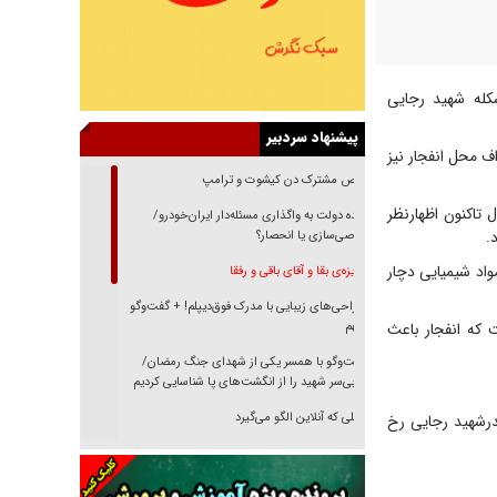
مهیب در اسکله شهید رجایی
پیشنهاد سردبیر
ف محل انفجار نیز
رقص مشترک دن کیشوت و ترامپ
تاکنون اظهارنظر
دنده دولت به واگذاری مسئله‌دار ایران‌خودرو/
.
خصوصی‌سازی یا انحصار؟
واد شیمیایی دچار
غریزه‌ی بقا و آقای باقی و رفقا
جراحی‌های زیبایی با مدرک فوق‌دیپلم! + گفت‌وگو
 که انفجار باعث
با متهم
گفت‌وگو با همسر یکی از شهدای جنگ رمضان/
پیکر بی‌سر شهید را از انگشت‌های پا شناسایی کردیم
نسلی که آنلاین الگو می‌گیرد
ندرشهید رجایی رخ
گفت‌وگو با آیت‌الله جاودان/ جفای مخالفان مکانت
معنوی رهبر شهید را ارتقا می‌داد