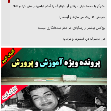
گفت‌وگو با محمد فیلی/ وقتی آن دیالوگ را گفتم فیلمبردار غش کرد و افتاد
نوجوانانی که ربات می‌سازند و آینده را
هیچ‌کس بیشتر از زیدآبادی در خطر ساده‌انگاری نیست
رقص مشترک دن کیشوت و ترامپ
دنده دولت به واگذاری مسئله‌دار ایران‌خودرو/ خصوصی‌سازی یا انحصار؟
غریزه‌ی بقا و آقای باقی و رفقا
جراحی‌های زیبایی با مدرک فوق‌دیپلم! + گفت‌وگو با متهم
گفت‌وگو با همسر یکی از شهدای جنگ رمضان/ پیکر بی‌سر شهید را از
انگشت‌های پا شناسایی کردیم
نسلی که آنلاین الگو می‌گیرد