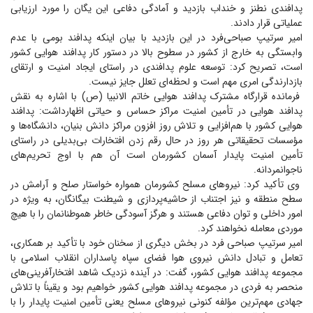
پدافندی نطنز و خنداب بازدید و آمادگی دفاعی این یگان را مورد ارزیابی
عملیاتی قرار دادند.
امیر سرتیپ صباحی‌فرد در این بازدید با بیان اینکه پدافند بومی با عدم
وابستگی به خارج از کشور در سطوح بالا در دستور کار پدافند هوایی کشور
است، تصریح کرد: توسعه علوم پدافندی در راستای ایجاد امنیت و ارتقای
بازدارندگی امری مهم است و لحظه‌ای تعلل جایز نیست.
فرمانده قرارگاه مشترک پدافند هوایی خاتم الانبیا (ص) با اشاره به نقش
پدافند هوایی در تأمین امنیت مراکز حساس و حیاتی اظهارداشت: پدافند
هوایی کشور با هم‌افزایی و تلاش روز افزون مراکز دانش بنیان، دانشگاه‌ها و
مؤسسات تحقیقاتی هر روز در حال رقم زدن افتخارات بی‌بدیلی در راستای
تأمین امنیت پایدار آسمان کشورمان است آن هم با اوج تحریم‌های
ناجوانمردانه.
وی تأکید کرد: نیرو‌های مسلح کشورمان همواره خواستار صلح و آرامش در
سطح منطقه و نیز اجتناب از حاشیه‌پردازی و شیطنت بیگانگان، به ویژه در
امور داخلی و توان دفاعی هستند و هرگز آسودگی خاطر هموطنانمان را با هیچ
موردی معامله نخواهند کرد.
امیر سرتیپ صباحی فرد در بخش دیگری از سخنان خود با تأکید بر همکاری،
تعامل و تبادل دانش نیروی هوا فضای سپاه پاسداران انقلاب اسلامی با
مجموعه پدافند هوایی کشور، گفت: در آینده نزدیک شاهد افتخار‌آفرینی‌های
منحصر به فردی در مجموعه پدافند هوایی کشور خواهیم بود و یقیناً با تلاش
جهادی مهم‌ترین مؤلفه کنونی نیرو‌های مسلح یعنی تأمین امنیت پایدار را با