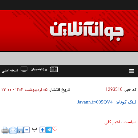
روزنامه جوان
نسخه اصلی
Toggle
navigation
کد خبر:
1293510
تاریخ انتشار:
۰۵ ارديبهشت ۱۴۰۴ - ۲۳:۰۰
لینک کوتاه:
سیاست
اخبار کلی
»