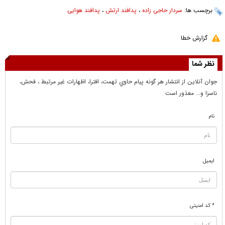
برچسب ها:
سردار حاجی زاده
،
پدافند ارتش
،
پدافند هوایی
گزارش خطا
نظر شما
جوان آنلاين از انتشار هر گونه پيام حاوي تهمت، افترا، اظهارات غير مرتبط ، فحش،
ناسزا و... معذور است
نام
ایمیل
* کد امنیتی