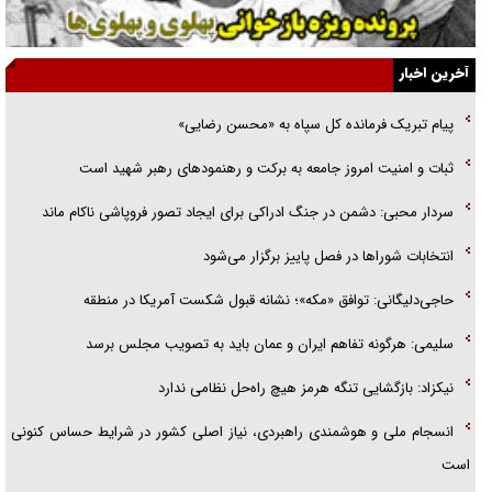
گفت‌وگو با آیت‌الله جاودان/ جفای مخالفان مکانت معنوی رهبر شهید را
ارتقا می‌داد
آخرین اخبار
راننده مست به قانون می‌خندد
پیام تبریک فرمانده کل سپاه به «محسن رضایی»
همه آقای دوربینی شده‌ایم!
ثبات و امنیت امروز جامعه به برکت و رهنمودهای رهبر شهید است
قصه ناتمام سرویس مدارس
سردار محبی: دشمن در جنگ ادراکی برای ایجاد تصور فروپاشی ناکام ماند
آیا مقاومت فلسطین خلع‌سلاح می‌شود؟
انتخابات شوراها در فصل پاییز برگزار می‌شود
حاجی‌دلیگانی: توافق «مکه»؛‌ نشانه قبول شکست آمریکا در منطقه
سلیمی: هرگونه تفاهم ایران و عمان باید به تصویب مجلس برسد
نیکزاد: بازگشایی تنگه هرمز هیچ راه‌حل نظامی ندارد
انسجام ملی و هوشمندی راهبردی، نیاز اصلی کشور در شرایط حساس کنونی
است