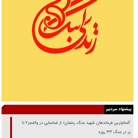
پیشنهاد سردبیر
از گمنام‌ترین فرماندهان شهید جنگ رمضان/ از شناسایی در والفجر۲ تا
حضور در جنگ ۳۳ روزه