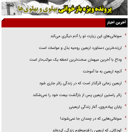
اهل خدمت بی‌منت بود
جزئیات شکنجه‌هایم فراتر از آن است که در بیان بگنجد!
آخرین اخبار
گزارش «جوان» از قوانین سخت‌گیرانه ۶ قاره در برابر یورش به پاسگاه‌های
سوغاتی‌های این زیارت تو را آدم دیگری می‌کند
پلیس
ارزنده‌ترین دستاورد اربعین روحیه بذل و مواسات است
تحلیل ابعاد پیام رهبر انقلاب به حزب‌الله/ مقاومت نقشه راه آینده غرب آسیا
وداع با آخرین میهمان سخت‌ترین لحظه یک موکب‌دار است
آنچه اربعین به ما آموخت
اربعین زمانی اثرگذار است که در زندگی زائر جاری شود
زائر راستین اربعین پس از بازگشت بیعت خود را نمی‌شکند
پایان پیاده‌روی، آغاز زندگی اربعینی
سوغاتی‌هایی که در چمدان جا نمی‌شوند!
کودکانی که اربعین را قدم‌به‌قدم زندگی کرده‌اند