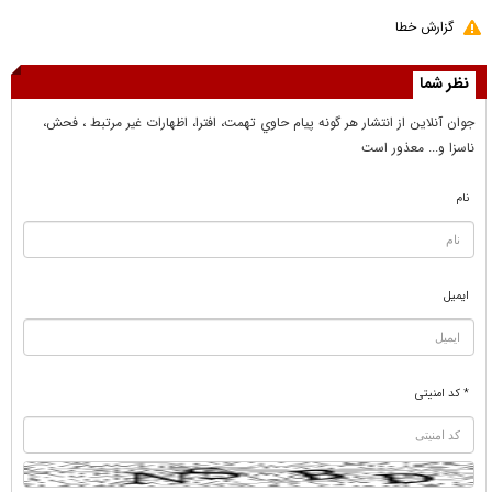
گزارش خطا
نظر شما
جوان آنلاين از انتشار هر گونه پيام حاوي تهمت، افترا، اظهارات غير مرتبط ، فحش،
ناسزا و... معذور است
نام
ایمیل
* کد امنیتی