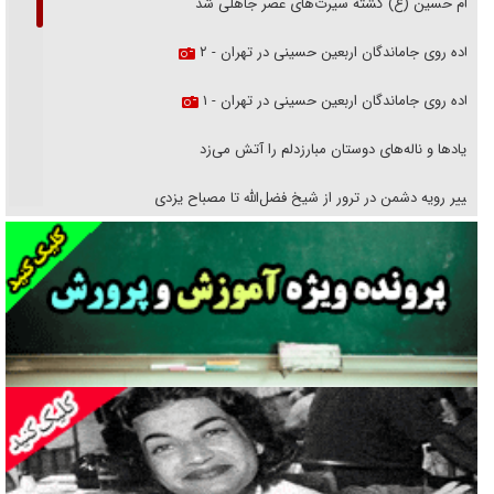
امام حسین (ع) کشته سیرت‌های عصر جاهلی شد
پیاده روی جاماندگان اربعین حسینی در تهران - ۲
پیاده روی جاماندگان اربعین حسینی در تهران - ۱
فریاد‌ها و ناله‌های دوستان مبارزدلم را آتش می‌زد
تغییر رویه دشمن در ترور از شیخ فضل‌الله تا مصباح یزدی
خرید قسطی اولش خنده و آخرش گریه است!
فوتبال و آن «بالا»!
راهبرد غافلگیری با نسل جدید پهپاد‌ها
جنجال پزشکان تقلبی در صنعت زیبایی
یهودی‌ها در ادبیات داستانی اروپا؛ از شکسپیر تا دیکنز
گفت‌وگو با خواهر یکی از شهدای جنگ رمضان/ خواهرم فرمانده جهادی و