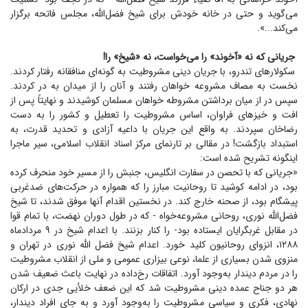
می‌گوید و حتی در خانه خودش برای شیخ فضل‌الله، مجلس فاتحه برگزار
می‌کند...».
جریانی که نه «آخوند» را می‌خواست، نه «شیخ» را!
سکولار‌های تندرو، با جریان دینی مشروطیت به گونه‌ای منافقانه رفتار کردند.
نخست به مصاف مشروعه خواهان رفتند و آنان را از میدان به در کردند.
سپس در از میان برداشتن مشروطه خواهان مسلمان کوشیدند و نهایتاً پس از
افت و خیز‌های فراوان، اساس مشروطیت را تعطیل و کشور را به دست
رضاخان سپردند. به واقع این جریان با داعیه آزادی و تحدید قدرت، به
استبداد بازگشت! در مقالی بر تارنمای مرکز اسناد انقلاب اسلامی، سیر ماجرا
اینگونه تشریح شده است:
«جریانی که با تحصن در سفارت انگلیس، جنبش را از مسیر خود منحرف کرده
بود، در ادامه کوشید تا روحانیت مبارز را که همواره در حرکت‌های ضدغربی
پیشگام بود، از صحنه خارج کند. در نخستین اقدام آنها موفق شدند، تا شیخ
فضل‌الله نوری، روحانی مشروعه‌خواه - که در طول دوران نهضت، با تمام قوا
در مقابل غربگرایان ایستاده بود- را کنار بزنند. با اعدام شیخ در ۹ مردادماه
۱۲۸۸، انزوای روحانیون کلید خورد. اعدام شیخ فضل الله نوری در تهران و
منزوی شدن بسیاری از علما، نوعی بیزاری عمومی و ملی از انقلاب مشروطیت
را در مردم دیندار به‌وجود آورد. اتفاقات رخ‌داده در نهایت باعث ضعیف شدن
هر دو جناح عمده دینی مشروطیت شد که این ضعف خلأیی جدی در ارکان
نهادی، فکری و سیاسی مشروطیت را به‌وجود آورد و به جای افراد دیندار،