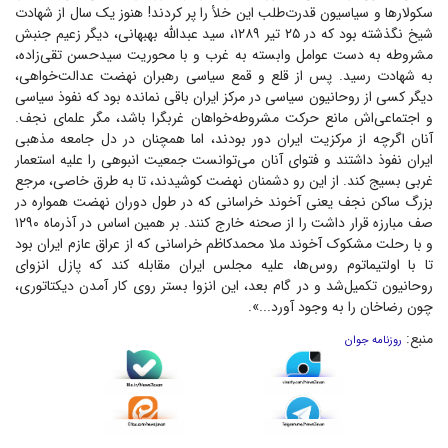
سکولار‌ها و سیاسیون قدرت‌طلب این خلأ را پر کردند! هنوز یک سال از شهادت
شیخ نگذشته بود که در ۲۵ تیر ۱۲۸۹، سید عبدالله بهبهانی، دیگر زعیم جنبش
مشروطه به دست عوامل وابسته به غرب و با محوریت سیدحسن تقی‌زاده،
به شهادت رسید. پس از قلع و قمع سیاسی رهبران نهضت عدالت‌خواهی،
دیگر کسی از روحانیون سیاسی در مرکز ایران باقی نمانده بود که نفوذ سیاسی
و اجتماعی‌اش مانع حرکت مشروطه‌خواهان غربگرا باشد، مگر علمای نجف.
آنان اگرچه از مرکزیت ایران دور بودند، اما همچنان در دل جامعه مذهبی
ایران نفوذ داشتند و فتوای آنان می‌توانست جمعیت انبوهی را علیه استعمار
غربی بسیج کند. از این رو دشمنان نهضت کوشیدند، تا به طرق خاصی، مرجع
بزرگ ساکن نجف یعنی آخوند خراسانی که در طول دوران نهضت همواره در
صف مبارزه قرار داشت را از صحنه خارج کنند. بر همین اساس در آذرماه ۱۲۹۰
و با رحلت مشکوک آخوند ملا محمدکاظم خراسانی که از عراق عازم ایران بود
تا با اولتیماتوم روس‌ها، علیه مجلس ایران مقابله کند که پازل انزوای
روحانیون تکمیل‌شد و در گام بعد، این انزوا بستر روی کار آمدن دیکتاتوری،
چون رضاخان را به وجود آورد...».
منبع:
روزنامه جوان