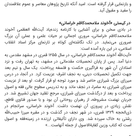
و بازنمایی قرار گرفته است. امید آنکه تاریخ پژوهان معاصر و عموم علاقمندان
را مفید و مقبول آید.
در کیستی «آخوند ملامحمدکاظم خراسانی»
در بادی سخن و برای آشنایی با کارنامه زنده‌یاد آیت‌الله العظمی آخوند
ملامحمدکاظم خراسانی، مروری اجمالی بر حیات علمی و عملی آن بزرگ
ضروری می‌نماید. در تک نگاشته‌ای کوتاه بر تارنمای مرکز اسناد انقلاب
اسلامی، در این باره آمده است:
«آیت‌الله آخوند محمدکاظم خراسانی، در سال ۱۲۵۵ قمری در مشهد مقدس به
دنیا آمد. پس از پایان تحصیلات مقدماتی در مشهد، به تهران رفت و نزد
استادان آن شهر به فراگیری حکمت و فلسفه پرداخت. یک سال و نیم بعد
جهت تکمیل تحصیلات دینی، به نجف اشرف عزیمت کرد. در آنجا، در درس
میرزای بزرگ شیرازی حاضر شد و مورد توجه او قرار گرفت. او بعد از عزیمت
میرزای شیرازی به سامرا، در نجف ماند و به تدریس سطوح عالی فقه و اصول
پرداخت و بعد از درگذشت میرزای شیرازی، مرجع تقلید جهان تشییع شد. در
جریان نهضت مشروطه، از رهبران روحانی آن بود و با صدور فتاوی قاطع،
نقش زیادی در پیروزی آن نهضت داشت. آخوند خراسانی، سرانجام در
ذی‌الحجه ۱۳۲۹ قمری، در شهر نجف در گذشت و در مقبره میرزا حبیب‌الله
رشتی به خاک سپرده شد. وی دارای تألیفاتی ارزنده در زمینه‌فقه و اصول
است که کتاب وزین کفایة‌الاصول از جمله آنهاست...»