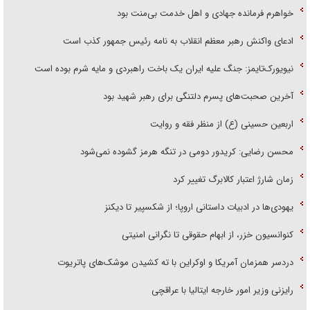
خواهرم فرمانده جهادی و اهل خدمت بی‌منت بود
ادعای واکنش رهبر معظم انقلاب به نامه رئیس جمهور کذب است
نیویورک‌تایمز: جنگ علیه ایران یک باخت راهبردی و مایه شرم بوده است
آخرین صحبت‌های پسرم دلتنگی برای رهبر شهید بود
اربعین حسینی (ع) از منظر فقه و روایت
محسن رضایی: کریدور دومی در تنگه هرمز گشوده نمی‌شود
زمان شارژ اعتبار کالابرگ تغییر کرد
یهودی‌ها در ادبیات داستانی اروپا؛ از شکسپیر تا دیکنز
کنوانسیون خزر، از ابهام حقوقی تا نگرانی امنیتی
دردسر همزمان آمریکا و اوکراین با ته کشیدن موشک‌های پاتریوت
رایزنی وزیر امور خارجه ایتالیا با عراقچی