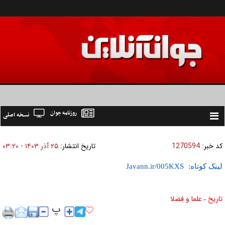
روزنامه جوان
نسخه اصلی
Toggle
navigation
کد خبر:
1270594
تاریخ انتشار:
۲۵ آذر ۱۴۰۳ - ۰۳:۲۰
لینک کوتاه:
تاریخ
علما و فضلا
»