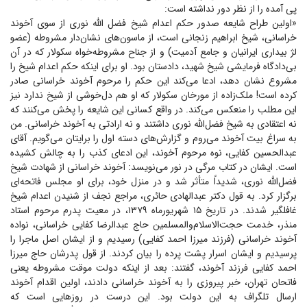
پی آمده را از نظر دور نداشته است:
«اولین طراح شایعه صدور حکم اعدام شیخ فضل الله نوری از سوی آخوند
خراسانی، شیخ ابراهیم زنجانی است، از ماسون‌های نشان‌دار مشروطه (عضو
لژ بیداری ایرانیان و جامع آدمیت) و از جناح مشروطه‌خواه سکولار که در آن
بی‌دادگاه فرمایشی شیخ شهید، دادستان بود. او برای اینکه حکم اعدام شیخ را
مشروع نشان دهد، ادعا می‌کند این حکم را مرحوم آخوند خراسانی صادر
کرده است! ملک‌زاده از مورخان سکولار که او هم دل‌خوشی از شیخ ندارد نیز
این مطلب را منعکس می‌کند. در واقع کسانی این شایعه را پخش می‌کنند که
نه اعتقادی به شیخ فضل‌الله نوری داشتند و نه ارادتی به آخوند خراسانی. من
به سراغ بیت آخوند می‌روم و گزارش‌های دسته اول را برایتان می‌گویم. آقای
عبدالحسین کفایی، نوه مرحوم آخوند، این ادعای کذب را به چالش کشیده
است. ایشان در کتاب مرگی در نور می‌نویسد: آخوند خراسانی از شهادت شیخ
فضل‌الله نوری، شدیداً متأثر شد و در منزل خود، برای او مجلس فاتحه‌ای
برگزار کرد. به قول دکتر عبدالهادی حائری، مراجع نجف از شنیدن اعدام شیخ
غافلگیر شدند. در تاریخ ۱۵ شهریورماه ۱۳۷۹، در معیت پدرم مرحوم استاد
منذر، خدمت حجت‌الاسلام‌والمسلمین حاج عبدالرضا کفایی خراسانی، نواده
آخوند خراسانی (فرزند میرزا احمد کفایی) رسیدیم و از ایشان اصل ماجرا را
پرسیدیم و ایشان اسرار پشت پرده را بیان کردند. از قول پدرشان حاج میرزا
احمد کفایی فرزند آخوند، گفتند: بعد از اینکه دولت موقت مشروطه یعنی
فاتحان تهران، خبر پیروزی را به آخوند خراسانی دادند، اولین اقدام آخوند
ارسال تلگراف به این دولت بود. این درست در روز‌هایی است که