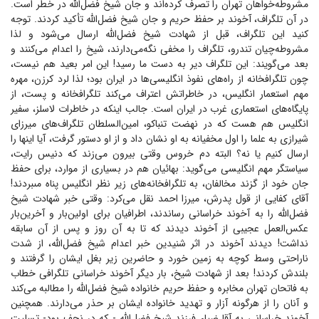
مشروطه‌خواهان تهران را تصرف کرده‌اند و جان شیخ فضل‌الله در خطر است.
در آن تلگراف، آخوند بر حفظ حریم و جان شیخ فضل‌الله تأکید کردند. توجه
کنید این تلگراف، قبل از شهادت شیخ فضل‌الله ارسال می‌شود و لذا
مشروطه‌چیان تندرو، تلگراف را مخفی نگه‌می‌دارند، شیخ را اعدام می‌کنند و
بعد می‌گویند: این تلگراف دیر به دست ما رسید! این امر بعید هم نیست،
چون تلگرافخانه از راه‌های نفوذ انگلیسی‌ها در ایران بود؛ لذا لرد کرزن، مهره
مهم استعمار انگلیس، در خاطراتش اعتراف می‌کند تلگرافخانه و پست، از
پایگاه‌های استعماری غرب در ایران است. جالب اینکه در خاطرات لاسلز، سفیر
انگلیس هم هست که در نهضت تنباکو، امین‌السلطان تلگراف‌های میرزای
شیرازی به علما را اول مخفیانه به او نشان داد و از او دستور گرفت، آیا اینها را
ارسال کنیم یا نه؟ البته دم خروس وقتی بیرون می‌زند که دنیس رایت،
سیاستگر مهم انگلیسى می‌گوید: بهائیان هم در بسیارى از موارد، براى حفظ
جان خود از گزند مخالفان، به تلگرافخانه‌هاى زیر نظر انگلیس پناه مى‏بردند!
آقای کفایی از قول پدرش، میرزا احمد نقل می‌کرد: وقتی خبر شهادت شیخ
فضل‌الله را به آخوند خراسانی رساندند، اطرافیان برای اولین‌بار و آخرین‌بار
عکس‌العمل عجیبی از آخوند دیدند که تا به آن روز و پس از آن سابقه
نداشت! دیدند آخوند در اثر شنیدین خبر اعدام شیخ فضل‌الله، از شدت
ناراحتی وسط کوچه به زمین خورد و حاضرین زیر بغل ایشان را گرفتند و
بلندش کردند! بعد از شهادت شیخ، بار دیگر آخوند خراسانی تلگرافی خطاب
به فاتحان تهران مخابره و حفظ حریم خانواده شیخ فضل‌الله را مطالبه می‌کند
و آنان را از هرگونه آزار و تهدید خانواده ایشان بر حذر می‌دارند. همچنین
آخوند خراسانی به آقا ضیاء فرزند شیخ فضل‌الله - که در نجف بود- تسلیت