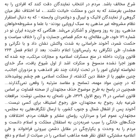
شرع مخالف باشد. مردم در انتخاب نمایندگان دقت کنند که افرادی را به
مجلس بفرستند که به دین و مملکت خیانت نکنند...، اما اختلاف نظر میان
گروهی از نمایندگان لائیک و لیبرال و دولتمردان وابسته - که به دنبال استقرار
نظام مشروطه غیر مذهبی به سبک اروپایی بودند- با علما و مشروطه‌خواهان
مذهبی، روز به روز وسیع‌تر و آشکارتر می‌شد. هنگامی که جریده ایران نو در
شماره ۱۲۱ خود، طی مقاله‌ای به حکم قصاص جسارت و آن را خلاف سیاست و
حکمت شمرد، آخوند خراسانی به شدت واکنش نشان داد و با نگرانی و
هشدار، طی تلگرافی به رئیس‌الوزرا اعلام داشت: بعد از اعلام فصل ۲۶۴
قانون وزارت داخله در منع مسکرات اسلامیه و مجازات مرتکب، چه شده که
هنوز اجرا نشده منسوخ و منکرات اشد از اول شیوع یافت، مگر خدای
نخواسته اولیای امور را در تحت ارادات چند نفر لامذهب و مزدوران اجانب،
چنین مقهور یا از حفظ دین گذشته، از مملکت اسلامی هم چشم پوشیده‌اند
که در چنین مواد مهمه، تسامح و مفاسد مترتبه را وقعی نمی‌گذارند...
همچنین در پاسخ به طرح موضوع حذف مجتهدان از صحنه قضاوت بر اساس
قانون اساسی در ۱۹ ربیع الاول ۱۳۲۹، طی نامه‌ای به مجلس نوشت: مرافعات
شرعیه باید رجوع به مجتهدان، حق رجوع استیناف برای کسی نیست...
آخوند پس از اشغال شمال و جنوب کشور، با ارسال تلگراف‌هایی به مجلس،
مجتهدان، عموم امرا و سرداران، رؤسای عشایر و طبقات مردم، اختلافات و
جنگ‌های خانگی را سبب ضربه‌زدن به استقلال مملکت و اسلام دانست و
مردم را به وحدت و یکپارچگی در مقابل دشمن بیرونی فراخواند و طی
اعلامیه مشترکی، اتفاق نظر همه مذاهب اسلامی را در صیانت از اسلام و دفع