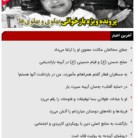
جنجال پزشکان تقلبی در صنعت زیبایی
یهودی‌ها در ادبیات داستانی اروپا؛ از شکسپیر تا دیکنز
گفت‌وگو با خواهر یکی از شهدای جنگ رمضان/ خواهرم فرمانده جهادی و
آخرین اخبار
اهل خدمت بی‌منت بود
جفای مخالفان مکانت معنوی او را ارتقا می‌داد
جزئیات شکنجه‌هایم فراتر از آن است که در بیان بگنجد!
صلح حسنی (ع) و قیام حسینی (ع) در آیینه بازاندیشی
گزارش «جوان» از قوانین سخت‌گیرانه ۶ قاره در برابر یورش به پاسگاه‌های
به مسافران قطار گفتم همراهانم مأمورند، من در بازداشت آنها هستم!
پلیس
در «سایه آفتاب» به‌سان آیینه سیرت یار
او با عبادات طولانی بسا توفیقات و فتوحات را رقم می‌زد
فریاد‌ها و ناله‌های دوستان مبارزدلم را آتش می‌زد
بازگشت به منابع اصلی دین با رویکردی کاربردی و اجتماعی
«روشنای آینده» به روایت قائد امت