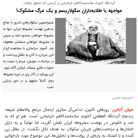
آیت‌الله آخوند ملامحمدکاظم خراسانی و آرمانی که تحقق نیافت
مواجهه با طلایه‌داران سکولاریسم و یک مرگ مشکوک!
ستیزه‌جویی سکولار‌های تندرو با جناح
مذهبی نهضت مشروطه ایران، تنها به
مشروعه خواهان محدود نشد و سپس
به مشروطه خواهان مسلمان معطوف
شد. آخوند خراسانی، با مشاهده کردار
این جریان، با آنان به تقابل پرداخت و
در مراسلات خویش، مردم را نسبت به
خطرات فکرو مسلک ایشان آگاه نمود.
این رویکرد در آثار وی در دوره مشروطه
دوم، کاملاً مشهود و در خور ردیابی
است
احمدرضا صدری
جوان آنلاین:
روز‌های اکنون، تداعی‌گر سالروز ارتحال مرجع والامقام شیعه،
زنده‌یاد آیت‌الله العظمی آخوند ملامحمدکاظم خراسانی است. هم او که به
جد و خلوص در نهضت مشروطه ایران نقش آفرید، اما نهایتاً و به دلیل
اخلال‌ها و مزاحمت‌های جریان سکولار، به هدف نائل نگشت. در مقال پی
آمده و با استناد به پاره‌ای از روایت‌ها و تحلیل‌ها، این موضوع مورد بازخوانی