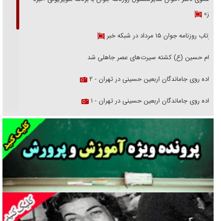
هرمز»
بازتاب روزنامه جوان ۱۵ مرداد در شبکه خبر
امام حسین (ع) کشته سیرت‌های عصر جاهلی شد
پیاده روی جاماندگان اربعین حسینی در تهران - ۲
پیاده روی جاماندگان اربعین حسینی در تهران - ۱
فریاد‌ها و ناله‌های دوستان مبارزدلم را آتش می‌زد
تغییر رویه دشمن در ترور از شیخ فضل‌الله تا مصباح یزدی
خرید قسطی اولش خنده و آخرش گریه است!
فوتبال و آن «بالا»!
راهبرد غافلگیری با نسل جدید پهپاد‌ها