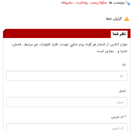
برچسب ها:
سکولاریسم
،
روحانیت
،
مشروطه
گزارش خطا
نظر شما
جوان آنلاين از انتشار هر گونه پيام حاوي تهمت، افترا، اظهارات غير مرتبط ، فحش،
ناسزا و... معذور است
نام
ایمیل
* کد امنیتی