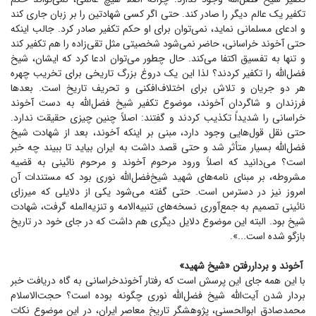
تکفیر یک عالم دیگر را صادر کند. حتی اگر کسی شهادتین را بر زبان جاری کند
و ادعای مسلمانی نماید، نمی‌توان برای او حکم تکفیر صادر کرد. جالب اینکه
حتی آخوند خراسانی، حاضر نمی‌شود شخصیتی مثل تقی‌زاده را هم تکفیر کند
و تنها به تفسیق اکتفا می‌کند. حال چطور می‌توان ادعا کرد که ایشان، شیخ
فضل‌الله را تکفیر کردند؟ لذا این یک دروغ بزرگ تاریخی برای تخریب چهره
هر دو جریان و تلاش برای اختلاف‌افکنی و تحریف تاریخ است. بعد‌ها
فرزندان و شاگردان آخوند، موضوع تکفیر شیخ فضل‌الله به دست آخوند
خراسانی را شدیداً تکذیب کردند و گفتند: اصلاً چنین چیزی حقیقت ندارد.
حتی نقل قول‌هایی وجود دارد، مبنی بر اینکه آخوند، بعد از شهادت شیخ
فضل‌الله بسیار متأثر شد و حتی قصد داشت به ایران بیاید تا ببیند چه خبر
است؟ می‌دانید که اصلاً ورود مرحوم آخوند و مرحوم نائینی به قضیه
مشروطه، بر مبنای نامه‌های شهید شیخ‌فضل‌الله نوری بود که مستندات آن
امروز نیز در دسترس است. حتی گفته می‌شود یکی از دلایلی که میرزای
نائینی تصمیم به جمع‌آوری نسخه‌های تنبیه‌الامه و تنزیه‌المله گرفت، شهادت
شیخ بود. البته این موضوع دلایل دیگری هم داشت که در جای خود در تاریخ
بازگو شده است...».
آخوند و برداررفتن «شیخ شهید»
با این همه جای این پرسش است که رفتار آخوند‌خراسانی به گاه دریافت خبر
بردار شدن آیت‌الله شیخ فضل‌الله نوری چگونه بوده است؟ حجت‌الاسلام
محمدصادق ابوالحسنی، پژوهشگر تاریخ معاصر ایران، در این موضوع نکات