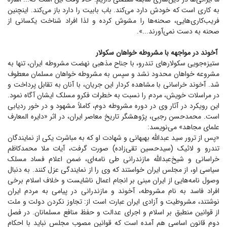
به کاری است که خودش دارد می‌کند. باب بابیت را دارد باز می‌کند. اینچنین
فریب‌کاری‌هایی، صحنه‌ها را مشوش کرده و لذا افراد شناخت یکسانی از
صحنه به دست نمی‌آورند...».
آخوند در مواجهه با مشروطه خواهان سکولار
ستیزه‌جویی سکولار‌های تندرو، با جناح مذهبی نهضت مشروطه ایران، تنها به
مشروعه خواهان محدود نشد و سپس به مشروطه خواهان مسلمان معطوف
شد. آخوند خراسانی با مشاهده کردار این جریان، با آنان به تقابل پرداخت و
در مراسلات خویش، مردم را نسبت به خطرات فکرو مسلک ایشان آگاه نمود.
این رویکرد در آثار وی در دوره مشروطه دوم، کاملاً مشهود و در خور ردیابی
است. محمدحسن رجبی، پژوهشگر تاریخ معاصر ایران، در اثر «دایره المعارف
علمای مجاهد» می‌نویسد:
«پس از ترور سید عبدالله بهبهانی و شهادت او که به مباشرت یکی از نمایندگان
تندرو و لائیک (سیدحسین تقی‌زاده) صورت گرفت، آیات ملا محمدکاظم
خراسانی و شیخ‌عبدالله مازندرانی طی نامه‌ای، ضمن اعلام فساد مسلک
سیاسی او، از مجلس ایران خواستند که وی را از نمایندگی عزل کنند. به دنبال
وصول نامه‌هایی از ایران مبنی بر انجام اعمال ناشایست و خلاف اسلام برخی
افراد فاسد به نام مشروطه، آخوند و مازندرانی در پیامی به مردم ایران
نوشتند، مشروطیت و آزادی ایران عبارت است از: تجاوز نکردن دولت و ملت
از قوانین منطبق بر اسلام و اجرای عدالت و حفظ منافع مسلمانان. در فصل
دوم قانون اساسی هم آمده است که قوانین مصوب مجلس نباید با احکام