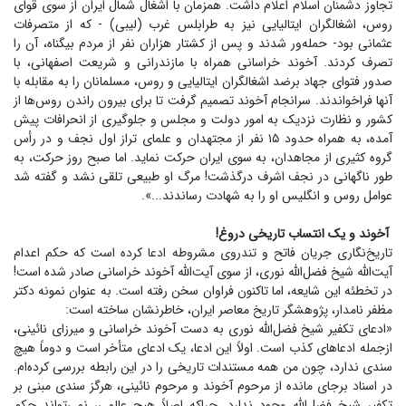
تجاوز دشمنان اسلام اعلام داشت. همزمان با اشغال شمال ایران از سوی قوای
روس، اشغالگران ایتالیایی نیز به طرابلس غرب (لیبی) - که از متصرفات
عثمانی بود- حمله‌ور شدند و پس از کشتار هزاران نفر از مردم بیگناه، آن را
تصرف کردند. آخوند خراسانی همراه با مازندرانی و شریعت اصفهانی، با
صدور فتوای جهاد برضد اشغالگران ایتالیایی و روس، مسلمانان را به مقابله با
آنها فراخواندند. سرانجام آخوند تصمیم گرفت تا برای بیرون راندن روس‌ها از
کشور و نظارت نزدیک به امور دولت و مجلس و جلوگیری از انحرافات پیش
آمده، به همراه حدود ۱۵ نفر از مجتهدان و علمای تراز اول نجف و در رأس
گروه کثیری از مجاهدان، به سوی ایران حرکت نماید. اما صبح روز حرکت، به
طور ناگهانی در نجف اشرف درگذشت! مرگ او طبیعی تلقی نشد و گفته شد
عوامل روس و انگلیس او را به شهادت رساندند...».
آخوند و یک انتساب تاریخی دروغ!
تاریخ‌نگاری جریان فاتح و تندروی مشروطه ادعا کرده است که حکم اعدام
آیت‌الله شیخ فضل‌الله نوری، از سوی آیت‌الله آخوند خراسانی صادر شده است!
در تخطئه این شایعه، اما تاکنون فراوان سخن رفته است. به عنوان نمونه دکتر
مظفر نامدار، پژوهشگر تاریخ معاصر ایران، خاطرنشان ساخته است:
«ادعای تکفیر شیخ فضل‌الله نوری به دست آخوند خراسانی و میرزای نائینی،
ازجمله ادعا‌های کذب است. اولاً این ادعا، یک ادعای متأخر است و دوماً هیچ
سندی ندارد، چون من همه مستندات تاریخی را در این رابطه بررسی کرده‌ام.
در اسناد برجای مانده از مرحوم آخوند و مرحوم نائینی، هرگز سندی مبنی بر
تکفیر شیخ فضل‌الله وجود ندارد. چراکه اصلاً هیچ عالمی، نمی‌تواند حکم