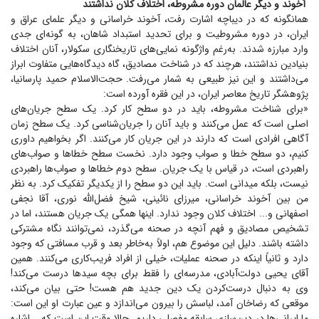
آخوند و دیگر عالمان دوره مشروطه، اختلاف کلان نداشتند
همانگونه که در دیباچه اشارت رفت، آخوند خراسانی و دیگر علمای عراق و
ایران، در دوره مشروطیت و برای تحدید استبداد شاهان، به گونه‌ای جدی
وارد مبارزه شدند. به‌رغم واژگونه نمایی‌های تاریخنگاری سکولار، آنان اختلاف
بنیادین نداشتند، هرچند که در شناخت مصادیق، گاه دیدگاه‌هایی متفاوت ابراز
می‌داشتند و این نیز طبیعی به شمار می‌رفت. حجت‌الاسلام حمید پارسانیا،
پژوهشگر تاریخ معاصر ایران، در این فقره آورده است:
«برای شناخت مشروطه، باید در دو سطح کار کرد. یک سطح جریان‌های
اصلی است که عمل می‌کنند و باید آنان را جریان‌شناسی کرد. یک سطح زمان
آگاهی افرادی است که دارند در این جریان کار می‌کنند. اگر بخواهیم داوری
کنیم، دو سطح خطا و صواب وجود دارد. نخست سطح خطا‌ها و صواب‌های
راهبردی است، در قیاس با یک جریان. سطح دوم خطا‌ها و صواب‌ها راهبردی
نیست، بلکه میدانی است. باید این دو سطح را از یکدیگر تفکیک کرد. به نظر
من بین آخوند خراسانی، میرزای نائینی، شیخ فضل‌الله نوری، آقا نجفی
اصفهانی و... اختلاف کلان وجود ندارد. اینها همگی یک جریان هستند، اما در
تشخیص مصادیق و فهم آنچه در صحنه می‌گذرد، نمی‌توانند نگاه مشترکی
داشته باشند. دلیل این موضوع هم، اولاً به‌خاطر بعد و قرب مسافتی که وجود
دارد و ثانیاً اینکه در صحنه عملیات، خیلی از افراد فریب‌کاری می‌کنند. همین
آقای یحیی دولت‌آبادی، مدرسه‌ای را فقط برای بچه سید‌ها درست می‌کند!
وی به دنبال درست‌کردن یک دین جدید هم هست! حتی بیان می‌کند،
موقعی که رضاخان آمد، لباسش را بیرون می‌اندازد و عین عبارت او این است:
ما ایرانی‌ها در دین‌سازی سابقه مفصلی داریم. حالا وقت این است که... اشاره