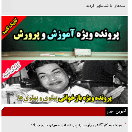
انگشت‌های پا شناسایی کردیم
نسلی که آنلاین الگو می‌گیرد
گفت‌وگو با آیت‌الله جاودان/ جفای مخالفان مکانت معنوی رهبر شهید را
ارتقا می‌داد
راننده مست به قانون می‌خندد
همه آقای دوربینی شده‌ایم!
قصه ناتمام سرویس مدارس
آیا مقاومت فلسطین خلع‌سلاح می‌شود؟
الگوی وحدت‌آفرین در ادراک سیاست خارجی
آخرین اخبار
گفتگوی دکتر اخوان مدیرمسئول روزنامه جوان با برنامه تلویزیونی «نبرد
ورود تیم کارآگاهان پلیس به پرونده قتل حمیدرضا رجب‌زاده
هرمز»