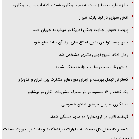
جایزه ملی محیط زیست به نام خبرنگاران فقید حادثه اتوبوس خبرنگاران
امام حسین (ع) کشته سیرت‌های عصر جاهلی شد
آتش سوزی در لونا پارک شیراز
فریاد‌ها و ناله‌های دوستان مبارزدلم را آتش می‌زد
پرونده حقوقی جنایت جنگی آمریکا در میناب به جریان افتاد
هیچ واحد تولیدی بدون اطلاع قبلی برق آن نیاید قطع شود
زمان اعلام نتایج نهایی دکتری مشخص شد
۴ متهم قتل حمیدرضا رجب‌زاده دستگیر شدند
گسترش تبادل بورسیه و اجرای دوره‌های مشترک بین ایران و اندونزی
یک کشته و ۱۲ مسموم بر اثر مصرف مشروبات الکلی در نیشابور
دستگیری سارقان حرفه‌ای اماکن خصوصی
گردنبند قاپی در کریمخان/ دو متهم دستگیر شدند
هشدار دادستان کل نسبت به اظهارات تفرقه‌افکنانه و تاکید بر ضرورت صیانت
از وحدت ملی