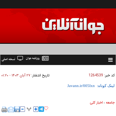
روزنامه جوان
نسخه اصلی
Toggle
navigation
کد خبر:
1264539
تاریخ انتشار:
۲۷ آبان ۱۴۰۳ - ۰۱:۲۰
لینک کوتاه:
جامعه
اخبار كلی
»