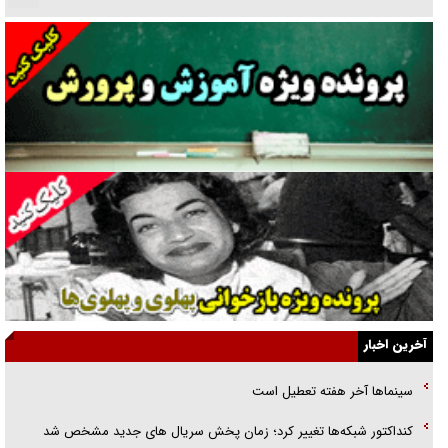
دنده دولت به واگذاری مسئله‌دار ایران‌خودرو/ خصوصی‌سازی یا انحصار؟
غریزه‌ی بقا و آقای باقی و رفقا
جراحی‌های زیبایی با مدرک فوق‌دیپلم! + گفت‌وگو با متهم
گفت‌وگو با همسر یکی از شهدای جنگ رمضان/ پیکر بی‌سر شهید را از
انگشت‌های پا شناسایی کردیم
نسلی که آنلاین الگو می‌گیرد
گفت‌وگو با آیت‌الله جاودان/ جفای مخالفان مکانت معنوی رهبر شهید را
ارتقا می‌داد
آخرین اخبار
راننده مست به قانون می‌خندد
سینماها آخر هفته تعطیل است
همه آقای دوربینی شده‌ایم!
کنداکتور شبکه‌ها تغییر کرد؛ زمان پخش سریال های جدید مشخص شد
قصه ناتمام سرویس مدارس