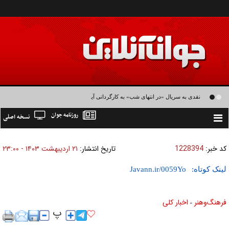
نقدی به سریال «در انتهای شب» به کارگردانی آیدا پناهنده/ داستان زنی زخم‌خورده از
روزنامه جوان
نسخه اصلی
طبقه متوسط
Toggle
navigation
کد خبر:
1228394
تاریخ انتشار:
۲۱ ارديبهشت ۱۴۰۳ - ۲۳:۰۰
لینک کوتاه:
فرهنگ‌و‌هنر
اخبار كلی
»