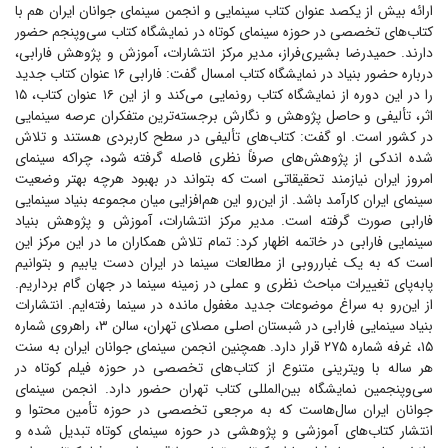
ارائه بیش از یکصد عنوان کتاب سینمایی و انجمن سینمای جوانان ایران هم با
کتاب‌های تخصصی در حوزه سینمای کوتاه در نمایشگاه کتاب سی‌و‌پنجم حضور
دارند. حمیدرضا بشیری‌فراز، مدیر مرکز انتشارات، آموزش و پژوهش فارابی،
درباره حضور بنیاد در نمایشگاه کتاب امسال گفت: فارابی ۱۶ عنوان کتاب جدید
را در این دوره از نمایشگاه کتاب رونمایی می‌کند و از این ۱۶ عنوان کتاب، ۱۵
اثر، تألیفی و حاصل پژوهش و نگارش برجسته‌ترین متفکران عرصه سینمایی
در کشور است. او گفت: کتاب‌های تألیفی در سطح کاربردی هستند و تلاش
شده اندکی از پژوهش‌های صرفاً نظری فاصله گرفته شود، چراکه سینمای
امروز ایران نیازمند تحقیقاتی است که بتواند در بهبود هرچه بهتر وضعیت
سینمای ایران کارآمد باشد. از این‌رو این هم‌افزایی میان مجموعه بنیاد سینمایی
فارابی صورت گرفته است. مدیر مرکز انتشارات، آموزش و پژوهش بنیاد
سینمایی فارابی در خاتمه اظهار کرد: تمام تلاش همکاران ما در این مرکز این
است که به یک غبارروبی از مطالعات سینما در ایران دست یابیم و بتوانیم
پابه‌پای تغییرات مباحث نظری و عملی در زمینه سینما در جهان گام برداریم.
از این‌رو به سراغ موضوعات جدید مغفول مانده در سینما رفته‌ایم. انتشارات
بنیاد سینمایی فارابی در شبستان اصلی مصلای تهران، سالن ۳، راهروی شماره
۱۵، غرفه شماره ۲۷۵ قرار دارد. همچنین انجمن سینمای جوانان ایران به سنت
هر ساله با ویترینی متنوع از کتاب‌های تخصصی در حوزه فیلم کوتاه در
سی‌وپنجمین نمایشگاه بین‌المللی کتاب تهران حضور دارد. انجمن سینمای
جوانان ایران سال‌هاست که به مرجعی تخصصی در حوزه تأمین محتوا و
انتشار کتاب‌های آموزشی و پژوهشی در حوزه سینمای کوتاه تبدیل شده و