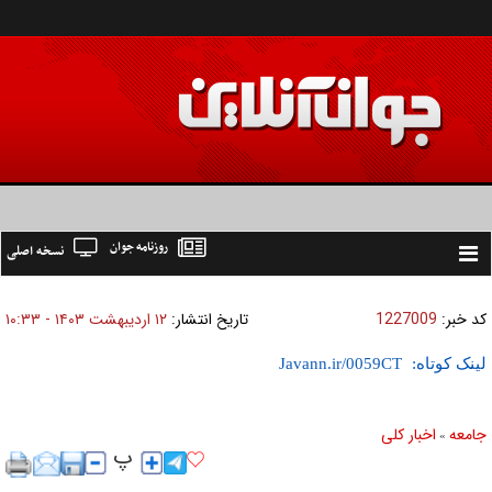
روزنامه جوان
نسخه اصلی
Toggle
navigation
کد خبر:
1227009
تاریخ انتشار:
۱۲ ارديبهشت ۱۴۰۳ - ۱۰:۳۳
لینک کوتاه:
جامعه
اخبار كلی
»