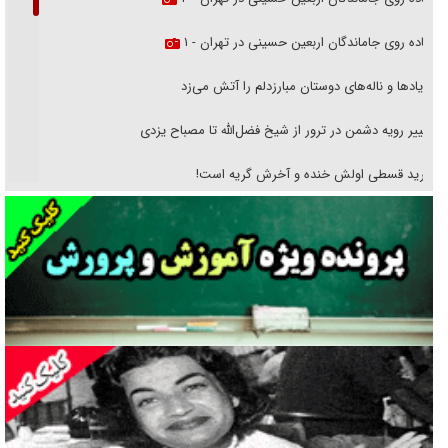
پیاده روی جاماندگان اربعین حسینی در تهران - ۱
فریاد‌ها و ناله‌های دوستان مبارزدلم را آتش می‌زد
تغییر رویه دشمن در ترور از شیخ فضل‌الله تا مصباح یزدی
خرید قسطی اولش خنده و آخرش گریه است!
فوتبال و آن «بالا»!
راهبرد غافلگیری با نسل جدید پهپاد‌ها
جنجال پزشکان تقلبی در صنعت زیبایی
یهودی‌ها در ادبیات داستانی اروپا؛ از شکسپیر تا دیکنز
گفت‌وگو با خواهر یکی از شهدای جنگ رمضان/ خواهرم فرمانده جهادی و
اهل خدمت بی‌منت بود