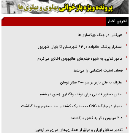
جزئیات شکنجه‌هایم فراتر از آن است که در بیان بگنجد!
گزارش «جوان» از قوانین سخت‌گیرانه ۶ قاره در برابر یورش به پاسگاه‌های
آخرین اخبار
پلیس
هیرکانی در چنگ ویلاسازی‌ها
تحلیل ابعاد پیام رهبر انقلاب به حزب‌الله/ مقاومت نقشه راه آینده غرب آسیا
‌استقرار پزشک خانواده در ۶۴ شهرستان تا پایان شهریور
گفت‌و‌گو اختصاصی با همسر فرمانده شهید حزب‌الله لبنان/ هر شبش شب
مأمور قلابی: به شیوه فیلم‌های هالیوودی اخاذی می‌کردم
قدر بود
فساد، امنیت اجتماعی را می‌بلعد
‌‌اعتراف به قتل باربر بر سر ۲۰۰ هزار تومان
صدور دستور قضایی برای توقف واگذاری زمین در قشم
انفجار در جایگاه CNG صحنه یک کشته و سه مصدوم برجا گذاشت
۲.۸ میلیون زائر به کشور بازگشتند
تقدیر متقابل ایران و عراق از همکاری‌های مرزی در اربعین