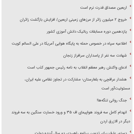
اربعین مصداق قدرت نرم است
‌خروج ۲ میلیون زائر از مرز‌های زمینی اربعین/ افزایش بازگشت زائران
یازدهمین دوره مسابقات رباتیک دانش آموزی کشور
اطلاعیه سپاه در خصوص حمله به پایگاه هوایی آمریکا در علی السالم کویت
شهادت سه نفر از پاسداران سرافراز زنجان
ادعای واکنش رهبر معظم انقلاب به نامه رئیس جمهور کذب است
هشدار عراقچی به بلغارستان؛ مشارکت در تجاوز نظامی علیه ایران،
مسئولیت‌آور است
جنگ روانی تنگه‌ها!
انهدام کامل سه فروند هواپیمای اف ۳۵ و ورود خسارت سنگین به سه فروند
دیگر در الازرق اردن
دستور عارف برای تدوین برنامه راهبردی دو سال آینده دولت