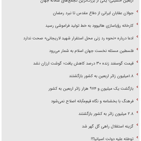
اربعین حسینی؛ یکی از بزرگ‌ترین تجمع‌های سالانه جهان
جولان عقابان ایرانی از دفاع مقدس تا نبرد رمضان
کارخانه رؤیاسازی هالیوود به خط تولید فراموشی رسید
ادعا درباره «نحوه رد زنی محل استقرار شهید لاریجانی» صحت ندارد
فلسطین مسئله نخست جهان اسلام به شمار می‌رود
قیمت گوسفند زنده ۳۰ درصد کاهش یافت؛ گوشت ارزان نشد
۱.۸میلیون زائر اربعین به کشور بازگشتند
بازگشت یک میلیون و ۹۷۴ هزار زائر اربعین به کشور
فرهنگ با بخشنامه و نگاه قیم‌مآبانه اصلاح نمی‌شود
۲.۸ میلیون زائر به کشور بازگشتند
گزینه استقلال راهی گل گهر شد
توطئه علیه دولت اسپانیا؟!