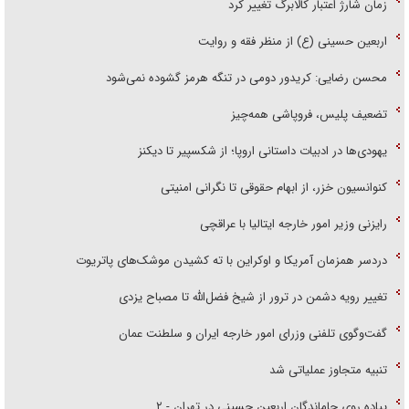
زمان شارژ اعتبار کالابرگ تغییر کرد
اربعین حسینی (ع) از منظر فقه و روایت
محسن رضایی: کریدور دومی در تنگه هرمز گشوده نمی‌شود
تضعیف پلیس، فروپاشی همه‌چیز
یهودی‌ها در ادبیات داستانی اروپا؛ از شکسپیر تا دیکنز
کنوانسیون خزر، از ابهام حقوقی تا نگرانی امنیتی
رایزنی وزیر امور خارجه ایتالیا با عراقچی
دردسر همزمان آمریکا و اوکراین با ته کشیدن موشک‌های پاتریوت
تغییر رویه دشمن در ترور از شیخ فضل‌الله تا مصباح یزدی
گفت‌وگوی تلفنی وزرای امور خارجه ایران و سلطنت عمان
تنبیه متجاوز عملیاتی شد
پیاده روی جاماندگان اربعین حسینی در تهران - ۲