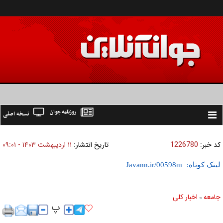
روزنامه جوان
نسخه اصلی
Toggle
navigation
کد خبر:
1226780
تاریخ انتشار:
۱۱ ارديبهشت ۱۴۰۳ - ۰۹:۰۱
لینک کوتاه:
جامعه
اخبار كلی
»