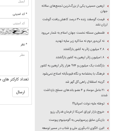
اربعین حسینی؛ یکی از بزرگ‌ترین تجمع‌های سالانه
جهان
* کد امنیتی
قیمت گوسفند زنده ۳۰ درصد کاهش یافت؛ گوشت
ارزان نشد
فلسطین مسئله نخست جهان اسلام به شمار می‌رود
نه کریدور دوم نه مذاکره زیر سایه تهدید
* نظر
۲.۸ میلیون زائر به کشور بازگشتند
۱.۸میلیون زائر اربعین به کشور بازگشتند
بازگشت یک میلیون و ۹۷۴ هزار زائر اربعین به کشور
فرهنگ با بخشنامه و نگاه قیم‌مآبانه اصلاح نمی‌شود
تعداد کارکتر های م
گزینه استقلال راهی گل گهر شد
۲۱ عامل موساد و ۴ عضو باند‌های مسلح بازداشت
شدند
توطئه علیه دولت اسپانیا؟!
خروج بازار اوراق امریکا از فرمان فدرال رزرو
بازیکن سابق پرسپولیس به آلومینیوم پیوست
البرز، الگوی تاب‌آوری ملی و شتاب در مسیر توسعه