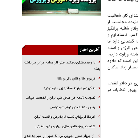
خرید قسطی اولش خنده و آخرش گریه است!
فوتبال و آن «بالا»!
بتدای کار، شفافیت
ینده مجلسند، از
راهبرد غافلگیری با نسل جدید پهپاد‌ها
ر شائبه برانگیز
جنجال پزشکان تقلبی در صنعت زیبایی
کسی نبسته ایم و
گفتمانی دارد اما
یهودی‌ها در ادبیات داستانی اروپا؛ از شکسپیر تا
ص انرژی و استاد
دیکنز
آخرین اخبار
ت خود ۲۲ نفر با سابقه نمایندگی در ادوار مختلف و ۳ نفر با سابقه وزارت داریم.
گفت‌وگو با خواهر یکی از شهدای جنگ رمضان/
فهرست ما این است که علاوه
با وحدت‌شکن بجنگید حتی اگر عمامه مرا بر سر داشته
خواهرم فرمانده جهادی و اهل خدمت بی‌منت بود
یار زیاد ساکنان
باشد
جزئیات شکنجه‌هایم فراتر از آن است که در بیان
غریزه‌ی بقا و آقای باقی و رفقا
بگنجد!
ی در دفتر انقلاب
نه کریدور دوم نه مذاکره زیر سایه تهدید
یروز انتخابات در
گزارش «جوان» از قوانین سخت‌گیرانه ۶ قاره در
برابر یورش به پاسگاه‌های پلیس
تصویب لایحه خزر منافع ملی ایران را تضعیف می‌کند
رقص مشترک دن کیشوت و ترامپ
امریکا از رؤیای تسلیم تا پذیرش واقعیت ایران
شکست پروژه ناامن‌سازی ایران در نبرد امنیتی
از پرواز بدون جی‌پی‌اس تا عبور از سپر پدافندی