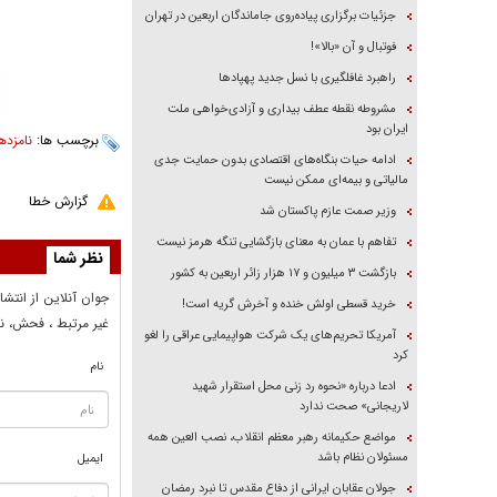
جزئیات برگزاری پیاده‌روی جاماندگان اربعین در تهران
فوتبال و آن «بالا»!
راهبرد غافلگیری با نسل جدید پهپاد‌ها
مشروطه نقطه عطف بیداری و آزادی‌خواهی ملت
ایران بود
برچسب ها:
نامزدها
ادامه حیات بنگاه‌های اقتصادی بدون حمایت جدی
مالیاتی و بیمه‌ای ممکن نیست
گزارش خطا
وزیر صمت عازم پاکستان شد
تفاهم با عمان به معنای بازگشایی تنگه هرمز نیست
نظر شما
بازگشت ۳ میلیون و ۱۷ هزار زائر اربعین به کشور
جوان آنلاين از انتشا
خرید قسطی اولش خنده و آخرش گریه است!
غير مرتبط ، فحش، نا
آمریکا تحریم‌های یک شرکت هواپیمایی عراقی را لغو
کرد
نام
ادعا درباره «نحوه رد زنی محل استقرار شهید
لاریجانی» صحت ندارد
مواضع حکیمانه رهبر معظم انقلاب، نصب العین همه
مسئولان نظام باشد
ایمیل
جولان عقابان ایرانی از دفاع مقدس تا نبرد رمضان