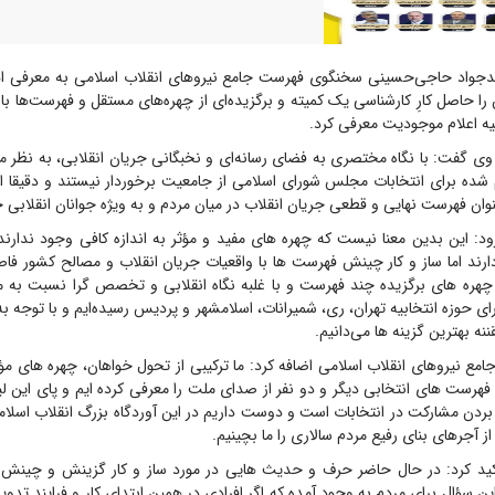
جواد حاجی‌حسینی سخنگوی فهرست جامع نیروهای انقلاب اسلامی به معرفی ا
 را حاصل کارِ کارشناسی یک کمیته و برگزیده‌ای از چهره‌های مستقل و فهرست‌ها 
یه اعلام موجودیت معرفی کرد.
ی گفت: با نگاه مختصری به فضای رسانه‌ای و نخبگانی جریان انقلابی، به نظر م
شده برای انتخابات مجلس شورای اسلامی از جامعیت برخوردار نیستند و دقیقا 
ان فهرست نهایی و قطعی جریان انقلاب در میان مردم و به ویژه جوانان انقلابی ج
: این بدین معنا نیست که چهره های مفید و مؤثر به اندازه کافی وجود ندارند؛
د اما ساز ‌و کار چینش فهرست ها با واقعیات جریان انقلاب و مصالح کشور فاصل
 چهره های برگزیده چند فهرست و با غلبه نگاه انقلابی و تخصص گرا نسبت به م
۳۰ نفره برای حوزه انتخابیه تهران، ری، شمیرانات، اسلامشهر و پردیس رسیده‌ایم و با توجه
قننه بهترین گزینه ها می‌دانیم.
ع نیروهای انقلاب اسلامی اضافه کرد: ما ترکیبی از تحول خواهان، چهره های مؤ
ز فهرست های انتخابی دیگر و دو نفر از صدای ملت را معرفی کرده ایم و پای این ل
ا بردن مشارکت در انتخابات است و دوست داریم در این آوردگاه بزرگ انقلاب اسلامی
 از آجرهای بنای رفیع مردم سالاری را ما بچینیم.
د کرد: در حال حاضر حرف و حدیث هایی در مورد ساز و کار گزینش ‌و چینش
ن سؤال برای مردم به وجود آمده که اگر افرادی در همین ابتدای کار و فرایند تد