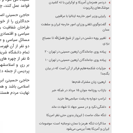
دردسر همزمان آمریکا و اوکراین با ته کشیدن
قواعد عمل کنند، چ
موشک‌های پاتریوت
حاجی حسینی اضافه ک
رایزنی وزیر امور خارجه ایتالیا با عراقچی
حداکثری را از خو
گفت‌وگوی تلفنی وزرای امور خارجه ایران و سلطنت
طراحان شفافیت و 
عمان
سیاسی و اقتصادی 
تغییر رویه دشمن در ترور از شیخ فضل‌الله تا مصباح
مسائل سیاسی و جری
یزدی
دو نفر از آن فهر
پیاده روی جاماندگان اربعین حسینی در تهران - ۲
پیاده روی جاماندگان اربعین حسینی در تهران - ۱
بر ری و اسلامشهر
جزئیات شکنجه‌هایم فراتر از آن است که در بیان
پردیس از جمله دغ
بگنجد!
حاجی حسینی ابراز 
اربعین؛ زبان مشترک قدم‌ها
اسلامی باشد و همه
بازتاب روزنامه جوان ۱۵ مرداد در شبکه خبر
نهایت مردم هستند
ترامپ دوباره به پشت میانجی‌ها خزید
دلتنگی نکرد و در مسیر جهاد تا شهادت ماند
تنگه ملک ماست | این‌بار بدون حتی نظر امریکا
مذاکرات تنگه هرمز با عمان دوجانبه است؛ موضوعات
ایران و آمریکا بعداً بررسی می‌شود