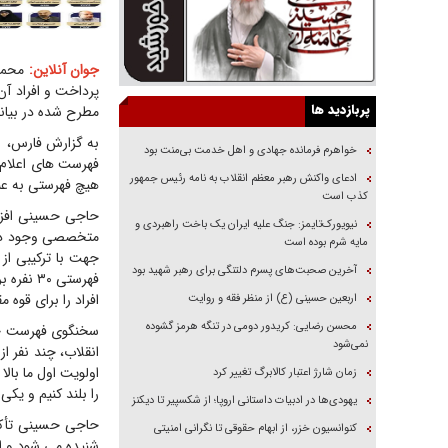
جوان آنلاین:
محمد
پرداخت و افراد آن
پربازدید ها
مطرح شده در بیان
به گزارش فارس، و
خواهرم فرمانده جهادی و اهل خدمت بی‌منت بود
فهرست های اعلام 
ادعای واکنش رهبر معظم انقلاب به نامه رئیس جمهور
هیچ فهرستی به عنو
کذب است
حاجی حسینی افزود
نیویورک‌تایمز: جنگ علیه ایران یک باخت راهبردی و
متخصصی وجود دارن
مایه شرم بوده است
جهت با ترکیبی از
آخرین صحبت‌های پسرم دلتنگی برای رهبر شهید بود
فهرستی 
افراد را برای قوه م
اربعین حسینی (ع) از منظر فقه و روایت
محسن رضایی: کریدور دومی در تنگه هرمز گشوده
سخنگوی فهرست جام
نمی‌شود
انقلاب، چند نفر ا
اولویت اول ما بال
زمان شارژ اعتبار کالابرگ تغییر کرد
را بلند کنیم و یکی
یهودی‌ها در ادبیات داستانی اروپا؛ از شکسپیر تا دیکنز
حاجی حسینی تأکی
کنوانسیون خزر، از ابهام حقوقی تا نگرانی امنیتی
شنیده می شود و ای