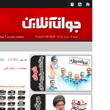
|
صفحه نخست
سیا
شنبه ۱۷ مرداد ۱۴۰۵ -
2026 August 08
لینک
کد خبر:
1217821
سیاست
اخبار کلی
»