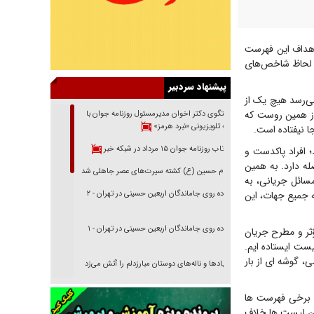
هداف این فهرست
با لحاظ شاخص‌های
پیشنهاد سردبیر
ی‌رسد هیچ یک از
از همین روست که
گفتگوی دکتر اخوان مدیرمسئول روزنامه جوان با
برنامه تلویزیونی «نبرد هرمز»
ا نیفتاده است.
بازتاب روزنامه جوان ۱۵ مرداد در شبکه خبر
 افراد پاکدست و
ه دارد. به همین
امام حسین (ع) کشته سیرت‌های عصر جاهلی شد
سائل جریانی، به
 به جمیع جهات، این
پیاده روی جاماندگان اربعین حسینی در تهران - ۲
پیاده روی جاماندگان اربعین حسینی در تهران - ۱
ثر و مطرح جریان
یست ایستاده ایم.
، گوشه ای از بار
فریاد‌ها و ناله‌های دوستان مبارزدلم را آتش می‌زد
تغییر رویه دشمن در ترور از شیخ فضل‌الله تا مصباح
 برخی فهرست ها
یزدی
وین لیست ها خلاف