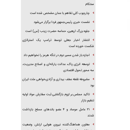
سنتکام
چارچوب کلی تفاهم با عمان مشخص شده است
نشست خبری رئیس‌جمهور فردا برگزار می‌شود
جلوه بزرگ اربعین، حماسه حضرت زینب (س) است
انتشار اخبار جعلی توسط ترامپ یک استراتژی
شکست خورده است
اجازه باز شدن مسیر دوم در تنگه هرمز را نخواهیم داد
توسعه انرژی پاک، عدالت یارانه‌ای و اصلاح مدیریت،
سه محور تحول اقتصادی
مشروطه نقطه عطف بیداری و آزادی‌خواهی ملت ایران
بود
تاکید مجلس بر لزوم بازگشایی ثبت سفارش مواد اولیه
تنظیم بازار
۲۱ عامل موساد و ۴ عضو باند‌های مسلح بازداشت
شدند
معاون هماهنگ‌کننده نیروی هوایی ارتش: وضعیت